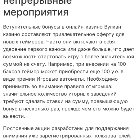
непрерывные
мероприятия
Вступительные бонусы в онлайн-казино Вулкан
казино составляют привлекательное оферту для
новых геймеров. Часто они включают в себя
удвоение первого взноса или даже больше, что дает
возможность стартовать игру с более значительной
суммой на счету. Например, при внесении на 100
баксов геймер может приобрести еще 100 у.е. в
виде премии Игровые автоматы. Необходимо
принимать во внимание правила отыгрыша:
значительное количество игорных заведений
требуют сделать ставки на сумму, превышающую
бонус в несколько раз, прежде чем его можно будет
вывести.
Постоянные акции разработаны для поддержания
внимания уже зарегистрированных пользователей.