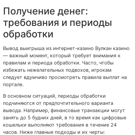
Получение денег:
требования и периоды
обработки
Вывод выигрыша из интернет-казино Вулкан казино
— важный момент, который требует внимания к
правилам и периода обработки. Часто, чтобы
избежать нежелательных подвохов, игрокам
следует вдумчиво просмотреть правила выплат на
портале.
В основном ситуаций, периоды обработки
подчиняются от предпочтительного варианта
вывода. Например, финансовые транзакции могут
занять до 5 будних дней, в то время как цифровые
кошельки выполняют требования в течение 24
часов. Ниже главные подходы и их черты: