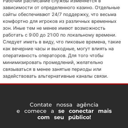
Рабочий расписание службы изменяется в
зависимости от определенного казино. Отдельные
сайты обеспечивают 24/7 поддержку, что весьма
комфортно для игроков из различных временных
зон. Иные тем не менее имеют возможность
работать с 9:00 до 21:00 по локальному времени.
Следует иметь в виду, что пиковые времена, такие
как вечерние часы и выходные, могут влиять на
оперативность операторов. Для того чтобы
минимизировать промедлений, желательно
связываться в менее занятые периоды или
задействовать альтернативные каналы связи.
Contate nossa agência
e comece a
se conectar mais
com seu público!