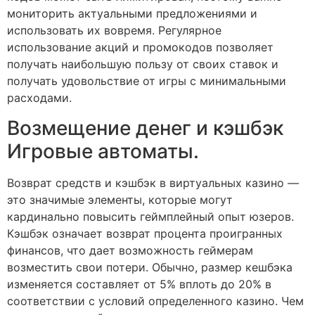
мониторить актуальными предложениями и
использовать их вовремя. Регулярное
использование акций и промокодов позволяет
получать наибольшую пользу от своих ставок и
получать удовольствие от игры с минимальными
расходами.
Возмещение денег и кэшбэк
Игровые автоматы.
Возврат средств и кэшбэк в виртуальных казино —
это значимые элементы, которые могут
кардинально повысить геймплейный опыт юзеров.
Кэшбэк означает возврат процента проигранных
финансов, что дает возможность геймерам
возместить свои потери. Обычно, размер кешбэка
изменяется составляет от 5% вплоть до 20% в
соответствии с условий определенного казино. Чем