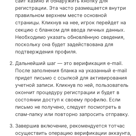
сайт казино и обнаружить кнопку для
регистрации. Эта часто размещается внутри
правильном верхнем месте основной
страницы. Кликнув на нее, игрок перейдет на
секцию с бланком для ввода личных данных.
Необходимо указать обновлённую сведения,
поскольку она будет задействована для
подтверждения профиля.
Дальнейший шаг — это верификация e-mail.
После заполнения бланка на указанный e-mail
придет письмо с ссылкой для активирования
учетной записи. Кликнув по ней, пользователь
окончит процедуру регистрации и будет в
состоянии доступ к своему профилю. Если
письмо не получено, следует посмотреть в
спам-папку или повторно запросить отправку.
Завершив включение, рекомендуется тотчас
осуществить операцию верификации аккаунта,