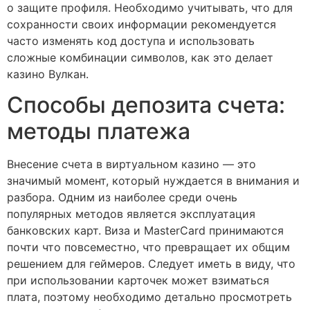
о защите профиля. Необходимо учитывать, что для
сохранности своих информации рекомендуется
часто изменять код доступа и использовать
сложные комбинации символов, как это делает
казино Вулкан.
Способы депозита счета:
методы платежа
Внесение счета в виртуальном казино — это
значимый момент, который нуждается в внимания и
разбора. Одним из наиболее среди очень
популярных методов является эксплуатация
банковских карт. Виза и MasterCard принимаются
почти что повсеместно, что превращает их общим
решением для геймеров. Следует иметь в виду, что
при использовании карточек может взиматься
плата, поэтому необходимо детально просмотреть