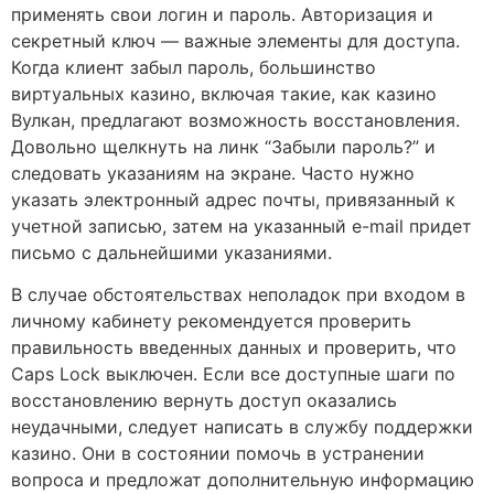
применять свои логин и пароль. Авторизация и
секретный ключ — важные элементы для доступа.
Когда клиент забыл пароль, большинство
виртуальных казино, включая такие, как казино
Вулкан, предлагают возможность восстановления.
Довольно щелкнуть на линк “Забыли пароль?” и
следовать указаниям на экране. Часто нужно
указать электронный адрес почты, привязанный к
учетной записью, затем на указанный e-mail придет
письмо с дальнейшими указаниями.
В случае обстоятельствах неполадок при входом в
личному кабинету рекомендуется проверить
правильность введенных данных и проверить, что
Caps Lock выключен. Если все доступные шаги по
восстановлению вернуть доступ оказались
неудачными, следует написать в службу поддержки
казино. Они в состоянии помочь в устранении
вопроса и предложат дополнительную информацию