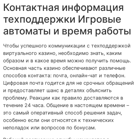
Контактная информация
техподдержки Игровые
автоматы и время работы
Чтобы успешного коммуникации с техподдержкой
виртуального казино, необходимо знать, каким
образом и в какое время можно получить помощь.
Основная часть казино обеспечивают различные
способов контакта: почта, онлайн-чат и телефон.
Цифровая почта годится для не срочных обращений
и предоставляет шанс в деталях объяснить
проблему. Реакции как правило доставляются в
течение 24 часа. Общение в настоящем времени –
это самый оперативный способ решения задач,
особенно если они относятся к технических
неполадок или вопросов по бонусам.