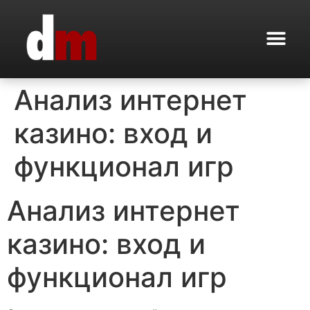
Анализ интернет
казино: вход и
функционал игр
Анализ интернет
казино: вход и
функционал игр