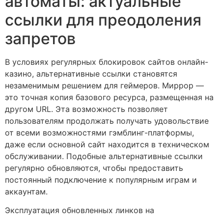
автоматы: актуальные
ссылки для преодоления
запретов
В условиях регулярных блокировок сайтов онлайн-
казино, альтернативные ссылки становятся
незаменимым решением для геймеров. Миррор —
это точная копия базового ресурса, размещенная на
другом URL. Эта возможность позволяет
пользователям продолжать получать удовольствие
от всеми возможностями гэмблинг-платформы,
даже если основной сайт находится в техническом
обслуживании. Подобные альтернативные ссылки
регулярно обновляются, чтобы предоставить
постоянный подключение к популярным играм и
аккаунтам.
Эксплуатация обновленных линков на