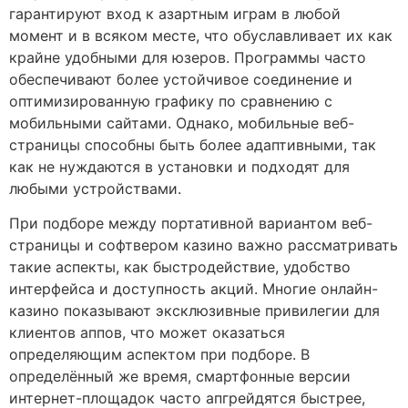
гарантируют вход к азартным играм в любой
момент и в всяком месте, что обуславливает их как
крайне удобными для юзеров. Программы часто
обеспечивают более устойчивое соединение и
оптимизированную графику по сравнению с
мобильными сайтами. Однако, мобильные веб-
страницы способны быть более адаптивными, так
как не нуждаются в установки и подходят для
любыми устройствами.
При подборе между портативной вариантом веб-
страницы и софтвером казино важно рассматривать
такие аспекты, как быстродействие, удобство
интерфейса и доступность акций. Многие онлайн-
казино показывают эксклюзивные привилегии для
клиентов аппов, что может оказаться
определяющим аспектом при подборе. В
определённый же время, смартфонные версии
интернет-площадок часто апгрейдятся быстрее,