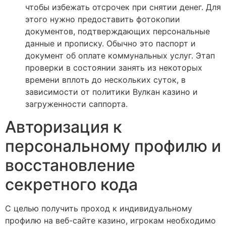
чтобы избежать отсрочек при снятии денег. Для
этого нужно предоставить фотокопии
документов, подтверждающих персональные
данные и прописку. Обычно это паспорт и
документ об оплате коммунальных услуг. Этап
проверки в состоянии занять из некоторых
времени вплоть до нескольких суток, в
зависимости от политики Вулкан казино и
загруженности саппорта.
Авторизация к
персональному профилю и
восстановление
секретного кода
С целью получить проход к индивидуальному
профилю на веб-сайте казино, игрокам необходимо