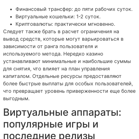
Финансовый трансфер: до пяти рабочих суток.
Виртуальные кошельки: 1-2 суток.
Криптовалюты: практически мгновенно.
Следует также брать в расчет ограничения на
вывод средств, которые могут варьироваться в
зависимости от ранга пользователя и
используемого метода. Нередко казино
устанавливают минимальные и наибольшие суммы
для снятия, что влияет на план управления
капиталом. Отдельные ресурсы предоставляют
более быстрые выплаты для особых пользователей,
что превращает уровень приверженности еще более
выгодным.
Виртуальные аппараты:
популярные игры и
последние релизы