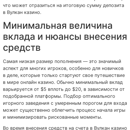
что может отразиться на итоговую сумму депозита
в Вулкан казино.
Минимальная величина
вклада и нюансы внесения
средств
Самая низкая размер пополнения — это значимый
аспект для многих игроков, особенно для новичков
в деле, которые только стартуют свое путешествие
в мире онлайн казино. Обычно минимальный вклад
варьируется от $5 вплоть до $20, в зависимости от
подобранной платформы. Подбор оптимального
игорного заведения с умеренным порогом для входа
может существенно облегчить процесс начала игры
и минимизировать рискованные моменты.
Во время внесения средств на счета в Вулкан казино