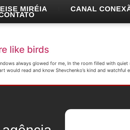
EISE MIRÉIA
CANAL CONEX
CONTATO
e like birds
indows always glowed for me, In the room filled with quiet
heart would read and know Shevchenko’s kind and watchful e