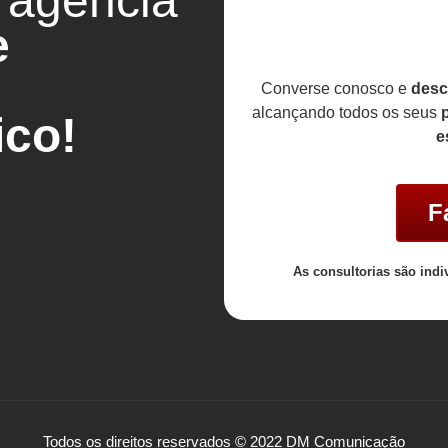
 agência
e
Converse conosco e
desc
alcançando todos os seus
p
co!
e
F
As consultorias são indi
Todos os direitos reservados © 2022 DM Comunicação