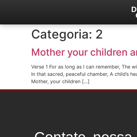
D
Categoria:
2
Mother your children ar
Verse 1 For as long as I can remember, The w
In that sacred, peaceful chamber, A child’s 
Mother, your children […]