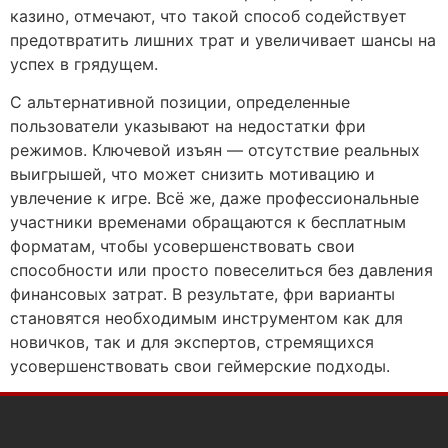
казино, отмечают, что такой способ содействует
предотвратить лишних трат и увеличивает шансы на
успех в грядущем.
С альтернативной позиции, определенные
пользователи указывают на недостатки фри
режимов. Ключевой изъян — отсутствие реальных
выигрышей, что может снизить мотивацию и
увлечение к игре. Всё же, даже профессиональные
участники временами обращаются к бесплатным
форматам, чтобы усовершенствовать свои
способности или просто повеселиться без давления
финансовых затрат. В результате, фри варианты
становятся необходимым инструментом как для
новичков, так и для экспертов, стремящихся
усовершенствовать свои геймерские подходы.