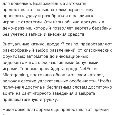
для кошелька. Безвозмездные автоматы
предоставляют пользователям перспективу
проверить удачу и разобраться в различные
игровые стратегии. Эти игры обычно доступны в
демо-режиме, который позволяет вертеть барабаны
без учетной записи и внесения средств.
Виртуальные казино, вроде r7 casino, предоставляют
разнообразный выбор развлечений, от классических
фруктовых автоматов до инновационных
видеоавтоматов с эксклюзивными бонусными
играми. Топовые провайдеры, вроде NetEnt и
Microgaming, постоянно обновляют свои каталог,
включая свежие увлекательные особенности. Чтобы
получения доступа к бесплатным слотам достаточно
войти на сайт игорного заведения и выбрать
привлекательную игрушку.
Некоторые платформы ещё предоставляют премии