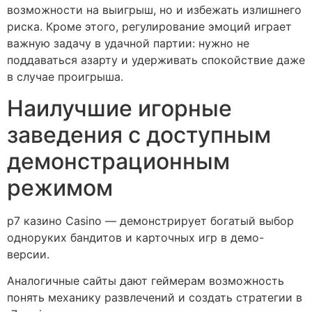
возможности на выигрыш, но и избежать излишнего
риска. Кроме этого, регулирование эмоций играет
важную задачу в удачной партии: нужно не
поддаваться азарту и удерживать спокойствие даже
в случае проигрыша.
Наилучшие игорные
заведения с доступным
демонстрационным
режимом
р7 казино Casino — демонстрирует богатый выбор
одноруких бандитов и карточных игр в демо-
версии.
Аналогичные сайты дают геймерам возможность
понять механику развлечений и создать стратегии в