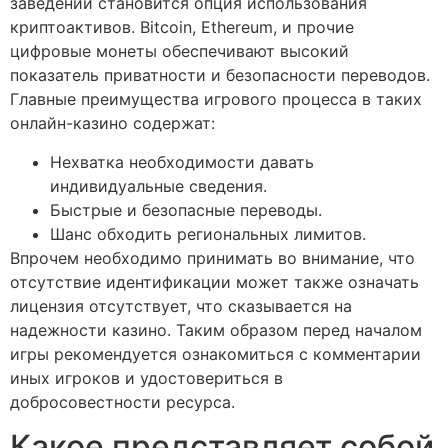
заведений становится опция использования
криптоактивов. Bitcoin, Ethereum, и прочие
цифровые монеты обеспечивают высокий
показатель приватности и безопасности переводов.
Главные преимущества игрового процесса в таких
онлайн-казино содержат:
Нехватка необходимости давать
индивидуальные сведения.
Быстрые и безопасные переводы.
Шанс обходить региональных лимитов.
Впрочем необходимо принимать во внимание, что
отсутствие идентификации может также означать
лицензия отсутствует, что сказывается на
надежности казино. Таким образом перед началом
игры рекомендуется ознакомиться с комментарии
иных игроков и удостовериться в
добросовестности ресурса.
Какое представляет собой