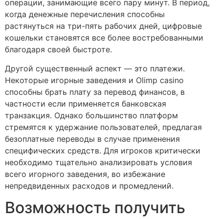
операции, занимающие всего пару минут. В период,
когда денежные перечисления способны
растянуться на три-пять рабочих дней, цифровые
кошельки становятся все более востребованными
благодаря своей быстроте.
Другой существенный аспект — это платежи.
Некоторые игорные заведения и Olimp casino
способны брать плату за перевод финансов, в
частности если применяется банковская
транзакция. Однако большинство платформ
стремятся к удержание пользователей, предлагая
безоплатные переводы в случае применения
специфических средств. Для игроков критически
необходимо тщательно анализировать условия
всего игорного заведения, во избежание
непредвиденных расходов и промедлений.
Возможность получить