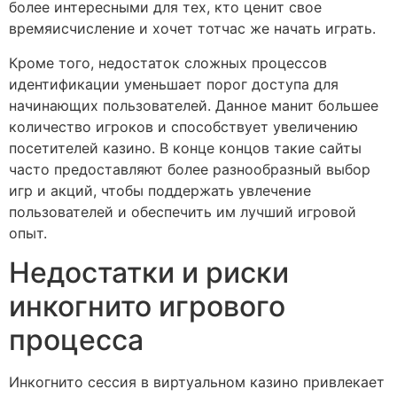
более интересными для тех, кто ценит свое
времяисчисление и хочет тотчас же начать играть.
Кроме того, недостаток сложных процессов
идентификации уменьшает порог доступа для
начинающих пользователей. Данное манит большее
количество игроков и способствует увеличению
посетителей казино. В конце концов такие сайты
часто предоставляют более разнообразный выбор
игр и акций, чтобы поддержать увлечение
пользователей и обеспечить им лучший игровой
опыт.
Недостатки и риски
инкогнито игрового
процесса
Инкогнито сессия в виртуальном казино привлекает