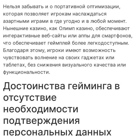
Нельзя забывать и о портативной оптимизации,
которая позволяет игрокам наслаждаться
азартными играми в где угодно и в любой момент.
Нынешние казино, как Олимп казино, обеспечивают
интерактивные веб-сайты или аппы для смартфонов,
что обеспечивает геймплей более легкодоступным.
Благодаря этому, игроки имеют возможность
чувствовать волнение на своих гаджетах или
таблетах, без снижения визуального качества или
функциональности.
Достоинства гейминга в
отсутствие
необходимости
подтверждения
персональных данных