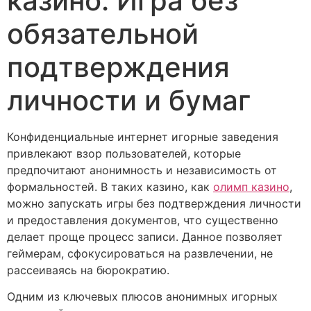
казино: Игра без
обязательной
подтверждения
личности и бумаг
Конфиденциальные интернет игорные заведения
привлекают взор пользователей, которые
предпочитают анонимность и независимость от
формальностей. В таких казино, как
олимп казино
,
можно запускать игры без подтверждения личности
и предоставления документов, что существенно
делает проще процесс записи. Данное позволяет
геймерам, сфокусироваться на развлечении, не
рассеиваясь на бюрократию.
Одним из ключевых плюсов анонимных игорных