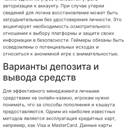
авторизации к аккаунту. При случае утерии
сведений для логина восстановление может быть
затруднительным без удостоверения личности. Это
акцентирует необходимость осмотрительного
отношения к выбору платформы и защите своих
информации в безопасности. Геймеры обязаны быть
осведомлены о потенциальных исходах и
относиться к анонимной игре с внимательностью.
Варианты депозита и
вывода средств
Для эффективного менеджмента личными
средствами на онлайн-казино, игрокам нужно
понимать, что за способы пополнения и кэшаута
предоставляются. Одним из наиболее известных
методов является эксплуатация кредитных карт,
например, как Visa и MasterCard. Данные карты