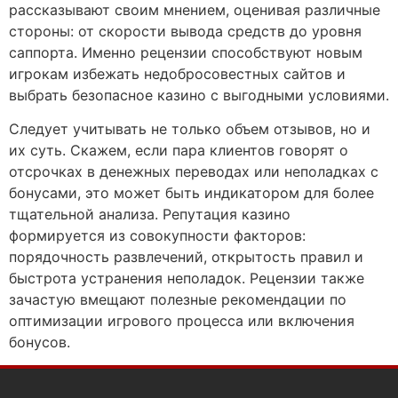
рассказывают своим мнением, оценивая различные
стороны: от скорости вывода средств до уровня
саппорта. Именно рецензии способствуют новым
игрокам избежать недобросовестных сайтов и
выбрать безопасное казино с выгодными условиями.
Следует учитывать не только объем отзывов, но и
их суть. Скажем, если пара клиентов говорят о
отсрочках в денежных переводах или неполадках с
бонусами, это может быть индикатором для более
тщательной анализа. Репутация казино
формируется из совокупности факторов:
порядочность развлечений, открытость правил и
быстрота устранения неполадок. Рецензии также
зачастую вмещают полезные рекомендации по
оптимизации игрового процесса или включения
бонусов.