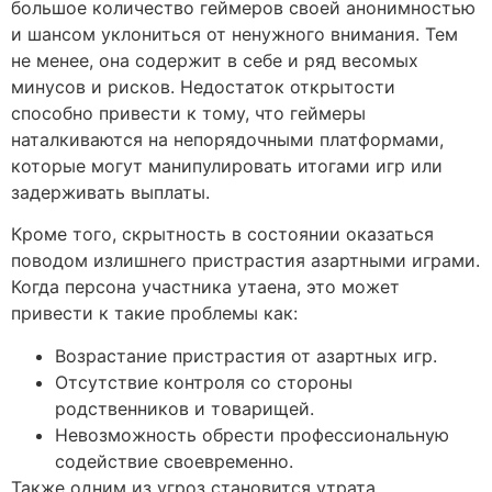
большое количество геймеров своей анонимностью
и шансом уклониться от ненужного внимания. Тем
не менее, она содержит в себе и ряд весомых
минусов и рисков. Недостаток открытости
способно привести к тому, что геймеры
наталкиваются на непорядочными платформами,
которые могут манипулировать итогами игр или
задерживать выплаты.
Кроме того, скрытность в состоянии оказаться
поводом излишнего пристрастия азартными играми.
Когда персона участника утаена, это может
привести к такие проблемы как:
Возрастание пристрастия от азартных игр.
Отсутствие контроля со стороны
родственников и товарищей.
Невозможность обрести профессиональную
содействие своевременно.
Также одним из угроз становится утрата