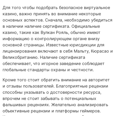
Для того чтобы подобрать безопасное виртуальное
казино, важно принять во внимание некоторые
основных аспектов. Сначала, необходимо убедиться
в наличии наличие сертификата. Официальные
казино, такие как Вулкан Рояль, обычно имеют
информацию о контролирующем органе внизу
основной страницы. Известные юрисдикции для
лицензирования включают в себя Мальту, Кюрасао и
Великобританию. Наличие сертификата
обеспечивает, что игорное заведение соблюдает
глобальные стандарты охраны и честности.
Кроме того стоит обратить внимание на авторитет
и отзывы пользователей. Благоприятные рецензии
способны указывать о достоверности ресурса,
впрочем не стоит забывать о потенциальных
фальшивых рецензиях. Желательно анализировать
объективные рецензии и платформы геймеров.