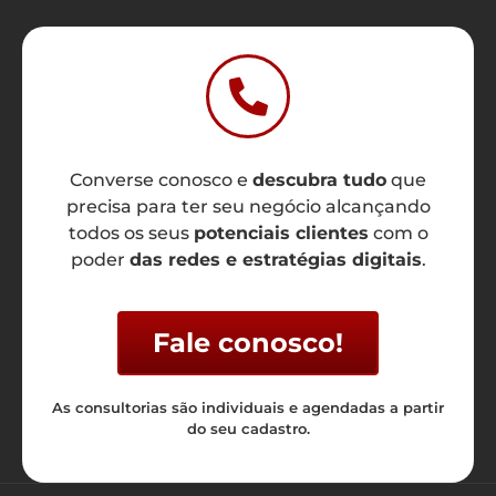
Converse conosco e
descubra tudo
que
precisa para ter seu negócio alcançando
todos os seus
potenciais clientes
com o
poder
das redes e estratégias digitais
.
Fale conosco!
As consultorias são individuais e agendadas a partir
do seu cadastro.