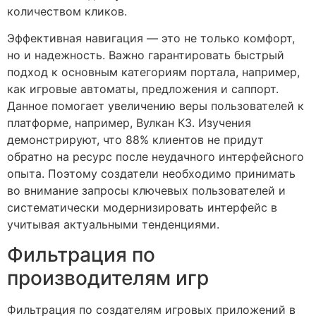
количеством кликов.
Эффективная навигация — это не только комфорт,
но и надежность. Важно гарантировать быстрый
подход к основным категориям портала, например,
как игровые автоматы, предложения и саппорт.
Данное помогает увеличению веры пользователей к
платформе, например, Вулкан КЗ. Изучения
демонстрируют, что 88% клиентов не придут
обратно на ресурс после неудачного интерфейсного
опыта. Поэтому создатели необходимо принимать
во внимание запросы ключевых пользователей и
систематически модернизировать интерфейс в
учитывая актуальными тенденциями.
Фильтрация по
производителям игр
Фильтрация по создателям игровых приложений в