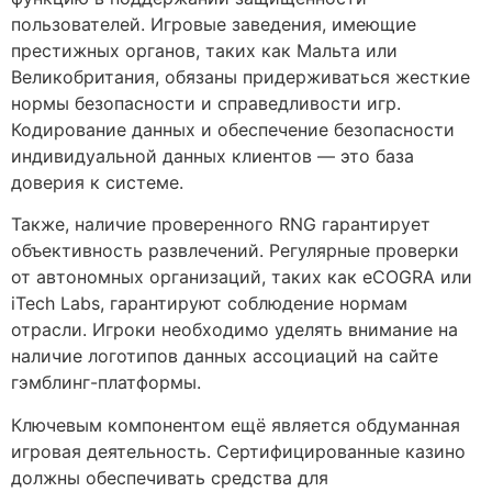
пользователей. Игровые заведения, имеющие
престижных органов, таких как Мальта или
Великобритания, обязаны придерживаться жесткие
нормы безопасности и справедливости игр.
Кодирование данных и обеспечение безопасности
индивидуальной данных клиентов — это база
доверия к системе.
Также, наличие проверенного RNG гарантирует
объективность развлечений. Регулярные проверки
от автономных организаций, таких как eCOGRA или
iTech Labs, гарантируют соблюдение нормам
отрасли. Игроки необходимо уделять внимание на
наличие логотипов данных ассоциаций на сайте
гэмблинг-платформы.
Ключевым компонентом ещё является обдуманная
игровая деятельность. Сертифицированные казино
должны обеспечивать средства для