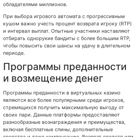
обладателями миллионов.
При выбора игрового автомата с прогрессивным
кушом важно учесть процент возврата игроку (RTP)
и интервал выплат. Опытные участники наставляют
отбирать однорукие бандиты с более большим RTP,
чтобы повысить свои шансы на удачу в длительном
периоде.
Программы преданности
и возмещение денег
Программы преданности в виртуальных казино
являются все более популярными среди игроков,
стремящихся получить максимальную выгоду от
своих пари. Данные платформы предоставляют
разнообразные вознаграждения и преимущества,
включая бесплатные спины, дополнительные
средства и даже компенсацию. Возврат средств или