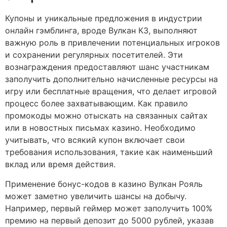
Купоны и уникальные предложения в индустрии
онлайн гэмблинга, вроде Вулкан КЗ, выполняют
важную роль в привлечении потенциальных игроков
и сохранении регулярных посетителей. Эти
вознаграждения предоставляют шанс участникам
заполучить дополнительно начисленные ресурсы на
игру или бесплатные вращения, что делает игровой
процесс более захватывающим. Как правило
промокоды можно отыскать на связанных сайтах
или в новостных письмах казино. Необходимо
учитывать, что всякий купон включает свои
требования использования, такие как наименьший
вклад или время действия.
Применение бонус-кодов в казино Вулкан Рояль
может заметно увеличить шансы на добычу.
Например, первый геймер может заполучить 100%
премию на первый депозит до 5000 рублей, указав