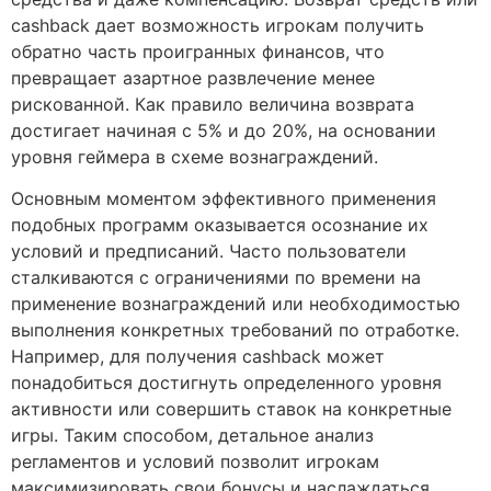
cashback дает возможность игрокам получить
обратно часть проигранных финансов, что
превращает азартное развлечение менее
рискованной. Как правило величина возврата
достигает начиная с 5% и до 20%, на основании
уровня геймера в схеме вознаграждений.
Основным моментом эффективного применения
подобных программ оказывается осознание их
условий и предписаний. Часто пользователи
сталкиваются с ограничениями по времени на
применение вознаграждений или необходимостью
выполнения конкретных требований по отработке.
Например, для получения cashback может
понадобиться достигнуть определенного уровня
активности или совершить ставок на конкретные
игры. Таким способом, детальное анализ
регламентов и условий позволит игрокам
максимизировать свои бонусы и наслаждаться