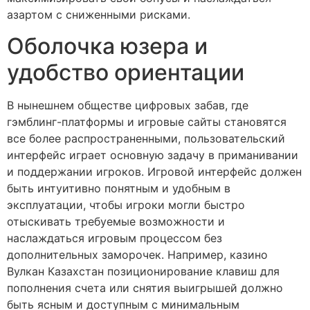
азартом с сниженными рисками.
Оболочка юзера и
удобство ориентации
В нынешнем обществе цифровых забав, где
гэмблинг-платформы и игровые сайты становятся
все более распространенными, пользовательский
интерфейс играет основную задачу в приманивании
и поддержании игроков. Игровой интерфейс должен
быть интуитивно понятным и удобным в
эксплуатации, чтобы игроки могли быстро
отыскивать требуемые возможности и
наслаждаться игровым процессом без
дополнительных заморочек. Например, казино
Вулкан Казахстан позиционирование клавиш для
пополнения счета или снятия выигрышей должно
быть ясным и доступным с минимальным