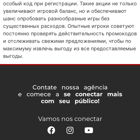
особый код при регистрации. Такие акции не только
увеличивают игровой баланс, но и обеспечивают
шанс опробовать разнообразные игры без
существенных расходов. Опытные игроки советуют
постоянно проверять действительность промокодов
и отслеживать свежими предложениями, чтобы по
максимуму извлечь выгоду из все предоставляемые
выгоды.
Contate nossa agência
e comece a
se conectar mais
com seu público!
Vamos nos conectar