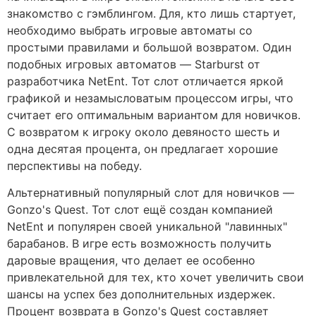
знакомство с гэмблингом. Для, кто лишь стартует,
необходимо выбрать игровые автоматы со
простыми правилами и большой возвратом. Один
подобных игровых автоматов — Starburst от
разработчика NetEnt. Тот слот отличается яркой
графикой и незамысловатым процессом игры, что
считает его оптимальным вариантом для новичков.
С возвратом к игроку около девяносто шесть и
одна десятая процента, он предлагает хорошие
перспективы на победу.
Альтернативный популярный слот для новичков —
Gonzo's Quest. Тот слот ещё создан компанией
NetEnt и популярен своей уникальной "лавинных"
барабанов. В игре есть возможность получить
даровые вращения, что делает ее особенно
привлекательной для тех, кто хочет увеличить свои
шансы на успех без дополнительных издержек.
Процент возврата в Gonzo's Quest составляет