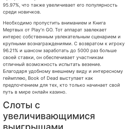
95.97%, что также увеличивает его популярность
среди новичков.
Необходимо пропустить вниманием и Книга
Мертвых от Play'n GO. Тот аппарат завлекает
интерес собственным увлекательным сценарием и
крупными вознаграждениями. С возвратом к игроку
96.21% и шансом заработать до 5000 раз больше
своей ставки, он обеспечивает участникам
отличный возможность испытать везение.
Благодаря удобному внешнему виду и интересному
геймплею, Book of Dead выступает как
предпочтением для тех, кто только начинает свой
путь в мире онлайн казино.
Слоты с
увеличивающимися
выигрышами