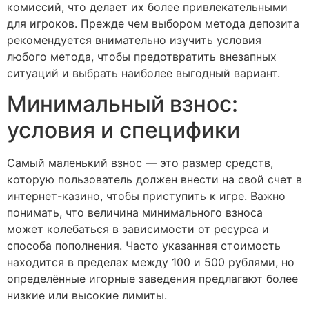
комиссий, что делает их более привлекательными
для игроков. Прежде чем выбором метода депозита
рекомендуется внимательно изучить условия
любого метода, чтобы предотвратить внезапных
ситуаций и выбрать наиболее выгодный вариант.
Минимальный взнос:
условия и специфики
Самый маленький взнос — это размер средств,
которую пользователь должен внести на свой счет в
интернет-казино, чтобы приступить к игре. Важно
понимать, что величина минимального взноса
может колебаться в зависимости от ресурса и
способа пополнения. Часто указанная стоимость
находится в пределах между 100 и 500 рублями, но
определённые игорные заведения предлагают более
низкие или высокие лимиты.