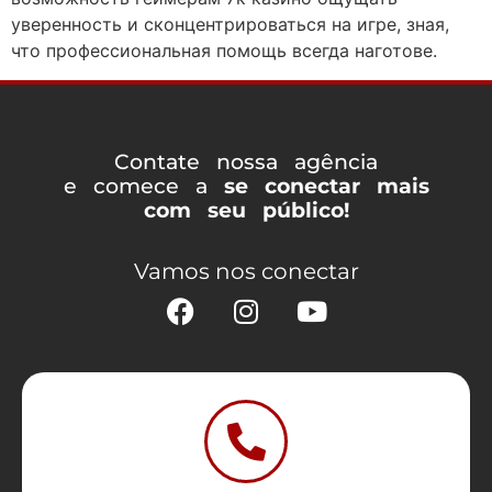
уверенность и сконцентрироваться на игре, зная,
что профессиональная помощь всегда наготове.
Contate nossa agência
e comece a
se conectar mais
com seu público!
Vamos nos conectar