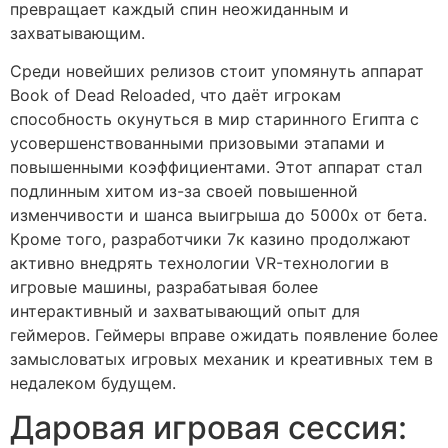
превращает каждый спин неожиданным и
захватывающим.
Среди новейших релизов стоит упомянуть аппарат
Book of Dead Reloaded, что даёт игрокам
способность окунуться в мир старинного Египта с
усовершенствованными призовыми этапами и
повышенными коэффициентами. Этот аппарат стал
подлинным хитом из-за своей повышенной
изменчивости и шанса выигрыша до 5000x от бета.
Кроме того, разработчики 7к казино продолжают
активно внедрять технологии VR-технологии в
игровые машины, разрабатывая более
интерактивный и захватывающий опыт для
геймеров. Геймеры вправе ожидать появление более
замысловатых игровых механик и креативных тем в
недалеком будущем.
Даровая игровая сессия: