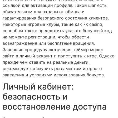
ссылкой для активации профиля. Такой шаг есть
обязательным для охраны от обмана и
гарантирования безопасного состояния клиентов.
Некоторые игровые клубы, такие как 7k casino,
способны также предложить указать бонусный код
на моменте регистрации, чтобы обрести
вознаграждения или бесплатные вращения.
Завершив процедуру включения, геймер может
зайти в личный аккаунт и приступить к игре. Однако
прежде чем ставить на реальные деньги,
рекомендуется изучить регламентом игорного
заведения и условиями использования бонусов.
Личный кабинет:
безопасность и
восстановление доступа