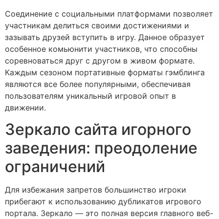
Соединение с социальными платформами позволяет
участникам делиться своими достижениями и
зазывать друзей вступить в игру. Данное образует
особенное комьюнити участников, что способны
соревноваться друг с другом в живом формате.
Каждым сезоном портативные форматы гэмблинга
являются все более популярными, обеспечивая
пользователям уникальный игровой опыт в
движении.
Зеркало сайта игорного
заведения: преодоление
ограничений
Для избежания запретов большинство игроки
прибегают к использованию дубликатов игрового
портала. Зеркало — это полная версия главного веб-