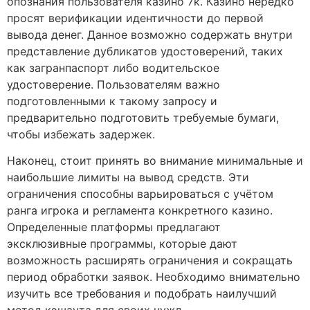
опознания пользователя казино 7к. Казино нередко
просят верификации идентичности до первой
вывода денег. Данное возможно содержать внутри
представление дубликатов удостоверений, таких
как загранпаспорт либо водительское
удостоверение. Пользователям важно
подготовленными к такому запросу и
предварительно подготовить требуемые бумаги,
чтобы избежать задержек.
Наконец, стоит принять во внимание минимальные и
наибольшие лимиты на вывод средств. Эти
ограничения способны варьироваться с учётом
ранга игрока и регламента конкретного казино.
Определенные платформы предлагают
эксклюзивные программы, которые дают
возможность расширять ограничения и сокращать
период обработки заявок. Необходимо внимательно
изучить все требования и подобрать наилучший