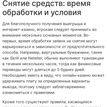
Снятие средств: время
обработки и условия
Для благополучного получения выигрыша в
интернет-казино, игрокам следует принимать во
внимание несколько основных моментов. Во-
первых, время обработки заявок на снятие могут
варьироваться в зависимости от предпочтительного
способа. Например, виртуальные бумажники, такие
как Skrill или Neteller, обычно выполняют транзакции
в течение нескольких часов, тогда как финансовые
переводы могут длиться до 5 будних дней.
Необходимо иметь в виду, что онлайн-казино может
удерживать плату за определенные варианты
вывода, поэтому следует заблаговременно
ознакомиться с правилами.
Кроме того существуют правила, касающиеся