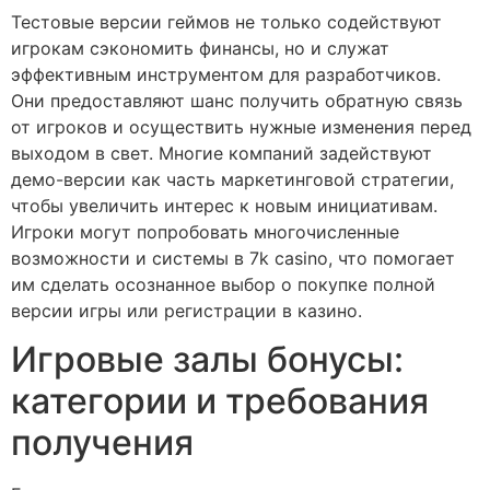
Тестовые версии геймов не только содействуют
игрокам сэкономить финансы, но и служат
эффективным инструментом для разработчиков.
Они предоставляют шанс получить обратную связь
от игроков и осуществить нужные изменения перед
выходом в свет. Многие компаний задействуют
демо-версии как часть маркетинговой стратегии,
чтобы увеличить интерес к новым инициативам.
Игроки могут попробовать многочисленные
возможности и системы в 7k casino, что помогает
им сделать осознанное выбор о покупке полной
версии игры или регистрации в казино.
Игровые залы бонусы:
категории и требования
получения