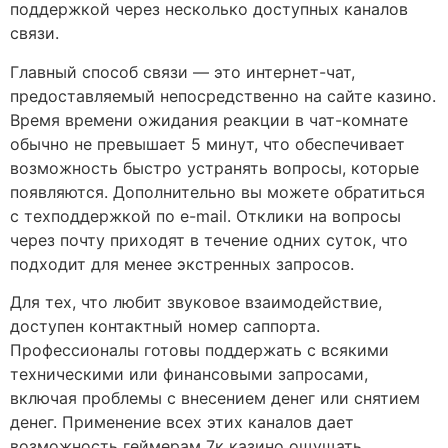
поддержкой через несколько доступных каналов
связи.
Главный способ связи — это интернет-чат,
предоставляемый непосредственно на сайте казино.
Время времени ожидания реакции в чат-комнате
обычно не превышает 5 минут, что обеспечивает
возможность быстро устранять вопросы, которые
появляются. Дополнительно вы можете обратиться
с техподдержкой по e-mail. Отклики на вопросы
через почту приходят в течение одних суток, что
подходит для менее экстренных запросов.
Для тех, что любит звуковое взаимодействие,
доступен контактный номер саппорта.
Профессионалы готовы поддержать с всякими
техническими или финансовыми запросами,
включая проблемы с внесением денег или снятием
денег. Применение всех этих каналов дает
возможность геймерам 7к казино ощущать