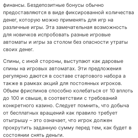
финансы. Бездепозитные бонусы обычно
предоставляются в виде фиксированной количества
денег, которую можно применять для игр на
различные игры. Эта замечательная возможность
для новичков испробовать разные игровые
автоматы и игры за столом без опасности утраты
своих денег.
Спины, с иной стороны, выступают как даровые
спины на игровых автоматах. Эти предложения
регулярно даются в составе стартового набора а
также в рамках акций для постоянных игроков.
Объем фриспинов способно колебаться от 10 вплоть
до 100 и свыше, в соответствии с требований
конкретного казино. Следует помнить, что добыча
от бесплатных вращений как правило требует
отыгрышу – это означает, что игрок должен
прокрутить заданную сумму перед тем, как будет в
состоянии снять деньги.