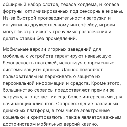
обширный набор слотов, техаса холдема, и колеса
фортуны, оптимизированных под сенсорные экраны.
Из-за быстрой производительности загрузки и
интуитивно дружественному интерфейсу, игроки
могут быстро искать требуемые развлечения и
делать ставки без промедлений.
Мобильные версии игорных заведений для
мобильных устройств гарантируют наивысшую
безопасность платежей, используя современные
системы защиты данных. Данное позволяет
пользователям не переживать о защите их
персональной информации и средств. Кроме этого,
большинство сервисы предоставляют премии за
загрузку, что делает их еще более интересными для
начинающих клиентов. Сопровождение различных
денежных платформ, в том числе электронные
кошельки и криптовалюты, также является важным
достоинством мобильных версий казино.