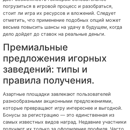
погрузиться в игровой процесс и разобраться,
стоит ли игра их ресурсов и вложений. Следует
отметить, что применение подобных опций может
весьма повысить шансы на удачу в будущем, когда
дело дойдет до ставок на реальные деньги.
Премиальные
предложения игорных
заведений: типы и
правила получения.
Азартные площадки завлекают пользователей
разнообразными акционными предложениями,
которые превращают игру интереснее и выгодной.
Бонусы за регистрацию — это единственная из
самых известных видов наград. Недавние участники
получают их только за оформление профиля. Часто