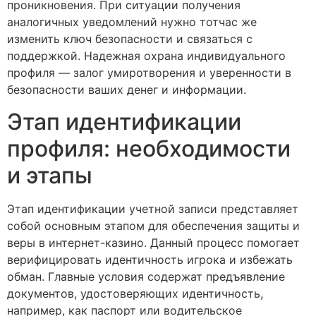
проникновения. При ситуации получения
аналогичных уведомлений нужно тотчас же
изменить ключ безопасности и связаться с
поддержкой. Надежная охрана индивидуального
профиля — залог умиротворения и уверенности в
безопасности ваших денег и информации.
Этап идентификации
профиля: необходимости
и этапы
Этап идентификации учетной записи представляет
собой основным этапом для обеспечения защиты и
веры в интернет-казино. Данный процесс помогает
верифицировать идентичность игрока и избежать
обман. Главные условия содержат предъявление
документов, удостоверяющих идентичность,
например, как паспорт или водительское