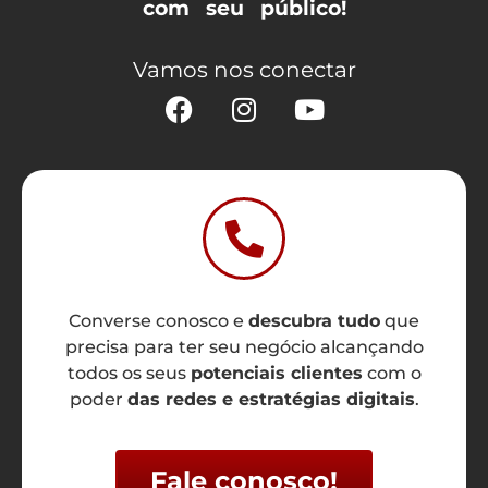
com seu público!
Vamos nos conectar
Converse conosco e
descubra tudo
que
precisa para ter seu negócio alcançando
todos os seus
potenciais clientes
com o
poder
das redes e estratégias digitais
.
Fale conosco!