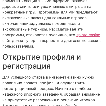
применить специальными оферами, включая
даровые спины или увеличенные выигрыши на
конкретные игры. Программы для VIP предлагают
эксклюзивные плюсы для лояльных игроков,
включая индивидуальных помощников и
эксклюзивные турниры. Рассматривая эти
программы, становится очевидно, что
spinto casino
сайт делает упор на верность и длительные связи с
пользователями.
Открытие профиля и
регистрация
Для успешного старта в интернет-казино нужно
правильно создать профиль и осуществить
регистрационный процесс. Начните с подбора
надежного игорного заведения, обращая внимание
на присутствие разрешения и рецензии игроков.
Затем данного направьтесь на веб-сайт