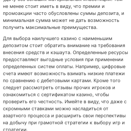
не менее стоит иметь в виду, что премии и
промоакции часто обусловлены суммы депозита, и
минимальная сумма может не дать возможность
получить максимальные преимущества.
Для выбора наилучшего казино с наименьшим
депозитом стоит обратить внимание на требования
внесения средств и кэшаута. Определенные ресурсы
предоставляют выгодные условия при применении
определенных систем оплаты. Например, цифровые
счета имеют возможность взимать низкие платежи
по сравнению с дебетовыми картами. Кроме того
следует рассмотреть отзывы прочих игроков и
ознакомиться с сертификатом казино, чтобы
проверить его честность. Имейте в виду, что даже с
скромными ставками можно насладиться от
азартного процесса и расширить свои перспективы
на добычу при грамотной стратегии к выбору игр и
стратегии.