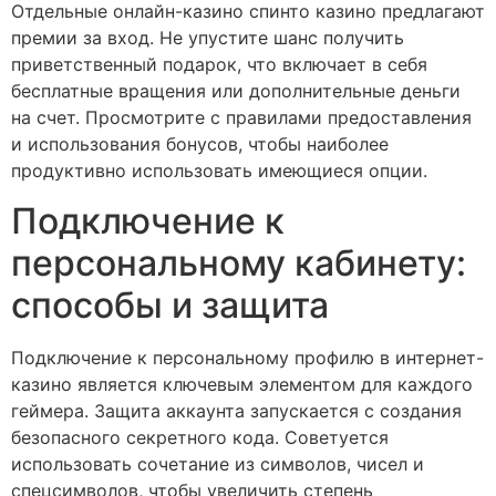
Отдельные онлайн-казино спинто казино предлагают
премии за вход. Не упустите шанс получить
приветственный подарок, что включает в себя
бесплатные вращения или дополнительные деньги
на счет. Просмотрите с правилами предоставления
и использования бонусов, чтобы наиболее
продуктивно использовать имеющиеся опции.
Подключение к
персональному кабинету:
способы и защита
Подключение к персональному профилю в интернет-
казино является ключевым элементом для каждого
геймера. Защита аккаунта запускается с создания
безопасного секретного кода. Советуется
использовать сочетание из символов, чисел и
спецсимволов, чтобы увеличить степень