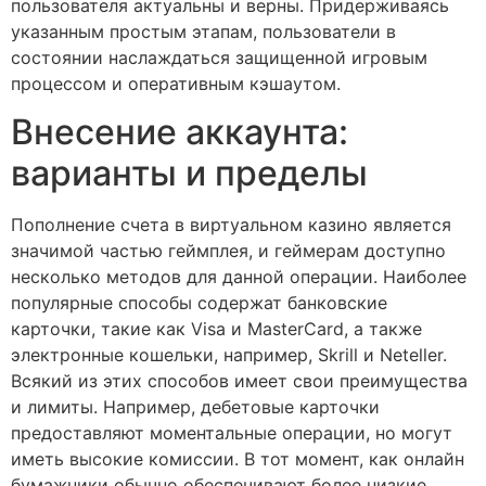
пользователя актуальны и верны. Придерживаясь
указанным простым этапам, пользователи в
состоянии наслаждаться защищенной игровым
процессом и оперативным кэшаутом.
Внесение аккаунта:
варианты и пределы
Пополнение счета в виртуальном казино является
значимой частью геймплея, и геймерам доступно
несколько методов для данной операции. Наиболее
популярные способы содержат банковские
карточки, такие как Visa и MasterCard, а также
электронные кошельки, например, Skrill и Neteller.
Всякий из этих способов имеет свои преимущества
и лимиты. Например, дебетовые карточки
предоставляют моментальные операции, но могут
иметь высокие комиссии. В тот момент, как онлайн
бумажники обычно обеспечивают более низкие