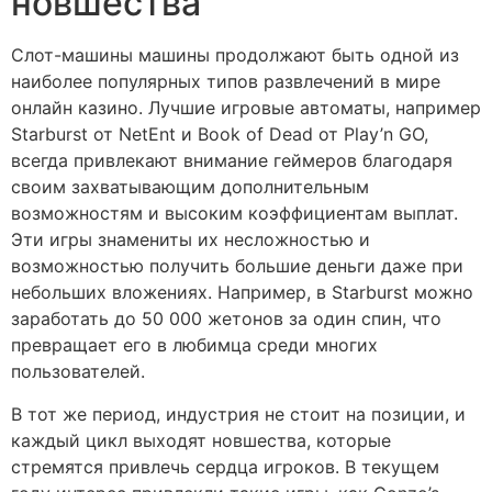
новшества
Слот-машины машины продолжают быть одной из
наиболее популярных типов развлечений в мире
онлайн казино. Лучшие игровые автоматы, например
Starburst от NetEnt и Book of Dead от Play’n GO,
всегда привлекают внимание геймеров благодаря
своим захватывающим дополнительным
возможностям и высоким коэффициентам выплат.
Эти игры знамениты их несложностью и
возможностью получить большие деньги даже при
небольших вложениях. Например, в Starburst можно
заработать до 50 000 жетонов за один спин, что
превращает его в любимца среди многих
пользователей.
В тот же период, индустрия не стоит на позиции, и
каждый цикл выходят новшества, которые
стремятся привлечь сердца игроков. В текущем