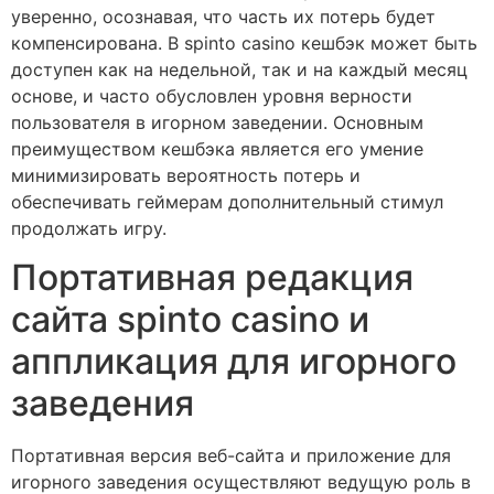
уверенно, осознавая, что часть их потерь будет
компенсирована. В spinto casino кешбэк может быть
доступен как на недельной, так и на каждый месяц
основе, и часто обусловлен уровня верности
пользователя в игорном заведении. Основным
преимуществом кешбэка является его умение
минимизировать вероятность потерь и
обеспечивать геймерам дополнительный стимул
продолжать игру.
Портативная редакция
сайта spinto casino и
аппликация для игорного
заведения
Портативная версия веб-сайта и приложение для
игорного заведения осуществляют ведущую роль в