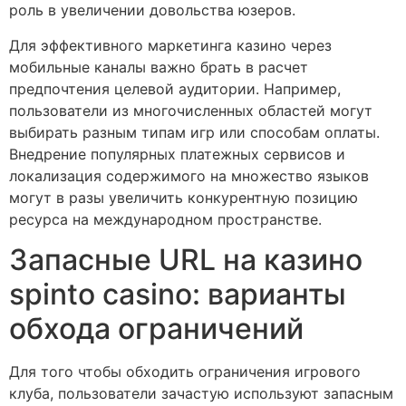
роль в увеличении довольства юзеров.
Для эффективного маркетинга казино через
мобильные каналы важно брать в расчет
предпочтения целевой аудитории. Например,
пользователи из многочисленных областей могут
выбирать разным типам игр или способам оплаты.
Внедрение популярных платежных сервисов и
локализация содержимого на множество языков
могут в разы увеличить конкурентную позицию
ресурса на международном пространстве.
Запасные URL на казино
spinto casino: варианты
обхода ограничений
Для того чтобы обходить ограничения игрового
клуба, пользователи зачастую используют запасным