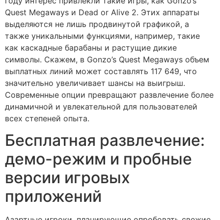
году интерес привлекли такие игры, как Gonzo’s
Quest Megaways и Dead or Alive 2. Этих аппараты
выделяются не лишь продвинутой графикой, а
также уникальными функциями, например, такие
как каскадные барабаны и растущие дикие
символы. Скажем, в Gonzo’s Quest Megaways объем
выплатных линий может составлять 117 649, что
значительно увеличивает шансы на выигрыш.
Современные опции превращают развлечение более
динамичной и увлекательной для пользователей
всех степеней опыта.
Бесплатная развлечение:
демо-режим и пробные
версии игровых
приложений
Азартные игроки, планирующие опробовать свежие