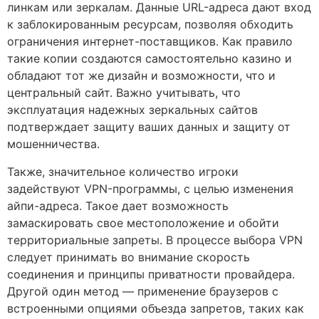
линкам или зеркалам. Данные URL-адреса дают вход
к заблокированным ресурсам, позволяя обходить
ограничения интернет-поставщиков. Как правило
такие копии создаются самостоятельно казино и
обладают тот же дизайн и возможности, что и
центральный сайт. Важно учитывать, что
эксплуатация надежных зеркальных сайтов
подтверждает защиту ваших данных и защиту от
мошенничества.
Также, значительное количество игроки
задействуют VPN-программы, с целью изменения
айпи-адреса. Такое дает возможность
замаскировать свое местоположение и обойти
территориальные запреты. В процессе выбора VPN
следует принимать во внимание скорость
соединения и принципы приватности провайдера.
Другой один метод — применение браузеров с
встроенными опциями объезда запретов, таких как