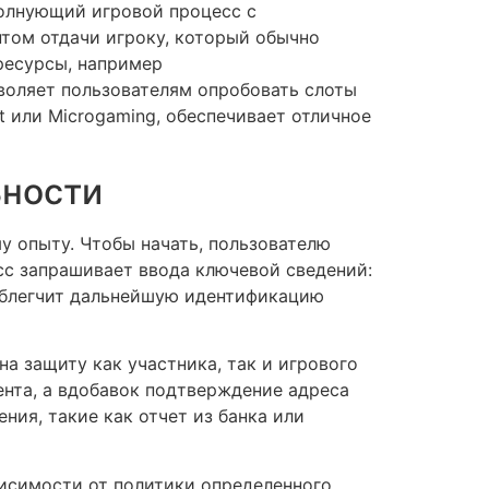
волнующий игровой процесс с
том отдачи игроку, который обычно
ресурсы, например
воляет пользователям опробовать слоты
 или Microgaming, обеспечивает отличное
ьности
у опыту. Чтобы начать, пользователю
есс запрашивает ввода ключевой сведений:
 облегчит дальнейшую идентификацию
а защиту как участника, так и игрового
ента, а вдобавок подтверждение адреса
ия, такие как отчет из банка или
висимости от политики определенного