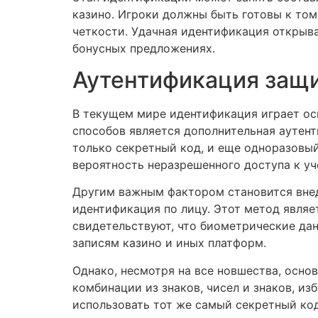
казино. Игроки должны быть готовы к том
четкости. Удачная идентификация открыва
бонусных предложениях.
Аутентификация защи
В текущем мире идентификация играет осн
способов является дополнительная аутент
только секретный код, и еще одноразовый
вероятность неразрешенного доступа к уч
Другим важным фактором становится внед
идентификация по лицу. Этот метод являе
свидетельствуют, что биометрические да
записям казино и иных платформ.
Однако, несмотря на все новшества, осн
комбинации из знаков, чисел и знаков, и
использовать тот же самый секретный код