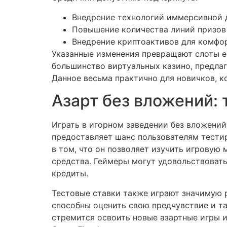
Внедрение технологий иммерсивной д
Повышение количества линий призов
Внедрение криптоактивов для комфор
Указанные изменения превращают слоты е
большинство виртуальных казино, предлаг
Данное весьма практично для новичков, к
Азарт без вложений:
Играть в игорном заведении без вложени
предоставляет шанс пользователям тести
в том, что он позволяет изучить игровую 
средства. Геймеры могут удовольствоват
кредиты.
Тестовые ставки также играют значимую р
способны оценить свою предчувствие и та
стремится освоить новые азартные игры и