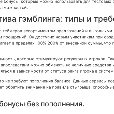
ные бонусы, которые можно использовать для тестовых
озможностей.
ива гэмблинга: типы и треб
р геймеров ассортиментом предложений и выгодными 
м поощрений. Он доступно новым участникам при созда
игает в пределах 100%-200% от внесенной суммы, что 
льность, которые стимулируют регулярных игроков. Т
 впоследствии можно обменять на наличные средства 
ться в зависимости от статуса ранга игрока в систем
о не требуют пополнения баланса. Данные сервисы по
ует обратить внимание на правила отыгрыша, способные
бонусы без пополнения.