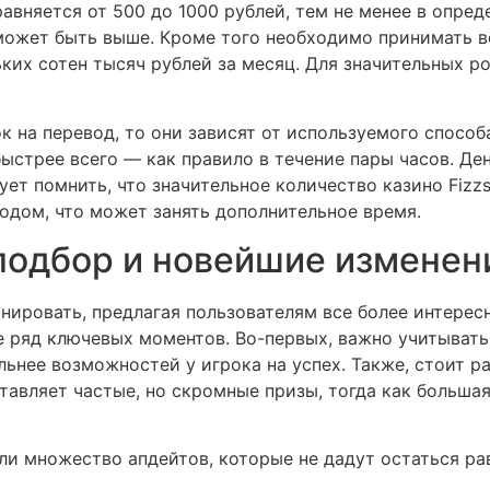
авняется от 500 до 1000 рублей, тем не менее в опред
 может быть выше. Кроме того необходимо принимать в
ких сотен тысяч рублей за месяц. Для значительных р
к на перевод, то они зависят от используемого способ
ыстрее всего — как правило в течение пары часов. Де
ует помнить, что значительное количество казино Fizz
дом, что может занять дополнительное время.
подбор и новейшие изменен
ировать, предлагая пользователям все более интерес
 ряд ключевых моментов. Во-первых, важно учитывать 
льнее возможностей у игрока на успех. Также, стоит 
тавляет частые, но скромные призы, тогда как больша
ли множество апдейтов, которые не дадут остаться р