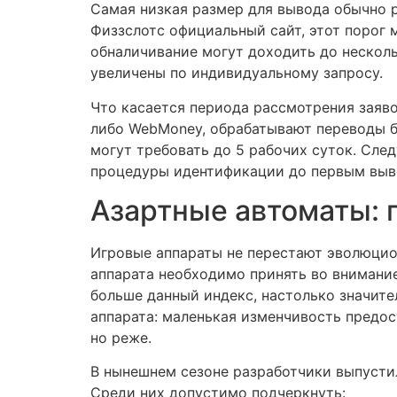
Самая низкая размер для вывода обычно р
Физзслотс официальный сайт, этот порог
обналичивание могут доходить до несколь
увеличены по индивидуальному запросу.
Что касается периода рассмотрения заяво
либо WebMoney, обрабатывают переводы б
могут требовать до 5 рабочих суток. След
процедуры идентификации до первым выво
Азартные автоматы: 
Игровые аппараты не перестают эволюцион
аппарата необходимо принять во внимание
больше данный индекс, настолько значите
аппарата: маленькая изменчивость предос
но реже.
В нынешнем сезоне разработчики выпусти
Среди них допустимо подчеркнуть: