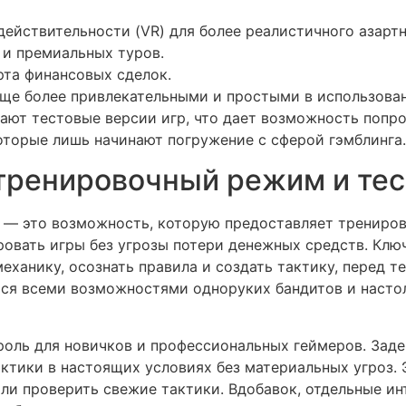
ействительности (VR) для более реалистичного азартн
 и премиальных туров.
та финансовых сделок.
ще более привлекательными и простыми в использован
ают тестовые версии игр, что дает возможность попроб
оторые лишь начинают погружение с сферой гэмблинга.
 тренировочный режим и тес
й — это возможность, которую предоставляет трениро
ровать игры без угрозы потери денежных средств. Кл
механику, осознать правила и создать тактику, перед т
ься всеми возможностями одноруких бандитов и насто
оль для новичков и профессиональных геймеров. Заде
ктики в настоящих условиях без материальных угроз. 
ли проверить свежие тактики. Вдобавок, отдельные ин