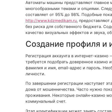
Автоматы машины представляют главное м
многообразными темами и опциями. Следу
составляет от 95% до 98%. Подобные пок
http://www.kdzmedikam.ru
, предоставляют
без риска для собственного бюджета. Сод
качество визуальных эффектов и звука, о
Создание профиля и 
Регистрация аккаунта в интернет-казино 
требуется подобрать доверенное казино и
фамилия и имя, email-адрес и пароль. Не
личности.
По завершении регистрации наступает эта
дома от мошенничества. Часто нужно пока
проживания. Некоторые онлайн-казино мог
коммунальный счет.
Этап идентификации может занять составл