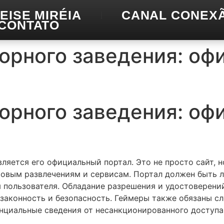
EISE MIRÉIA
CANAL CONEX
CONTATO
орного заведения: оф
орного заведения: оф
ляется его официальный портал. Это не просто сайт, 
овым развлечениям и сервисам. Портал должен быть л
 пользователя. Обладание разрешения и удостоверени
законность и безопасность. Геймеры также обязаны сл
нциальные сведения от несанкционированного доступа