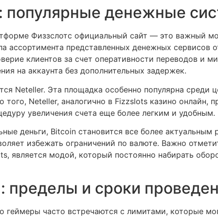
а: популярные денежные си
латформе Физзслотс официальный сайт — это важный м
сла ассортимента представленных денежных сервисов 
а доверие клиентов за счет оперативности переводов и
ния на аккаунта без дополнительных задержек.
ся Neteller. Эта площадка особенно популярна среди ц
ого, Neteller, аналогично в Fizzslots казино онлайн, 
едуру увеличения счета еще более легким и удобным.
ьные деньги, Bitcoin становится все более актуальным
воляет избежать ограничений по валюте. Важно отметить
lots, является модой, который постоянно набирать обо
 пределы и сроки проведен
о геймеры часто встречаются с лимитами, которые мог