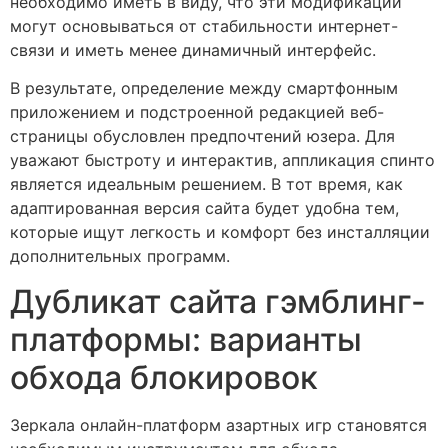
необходимо иметь в виду, что эти модификации
могут основываться от стабильности интернет-
связи и иметь менее динамичный интерфейс.
В результате, определение между смартфонным
приложением и подстроенной редакцией веб-
страницы обусловлен предпочтений юзера. Для
уважают быстроту и интерактив, аппликация спинто
является идеальным решением. В тот время, как
адаптированная версия сайта будет удобна тем,
которые ищут легкость и комфорт без инсталляции
дополнительных программ.
Дубликат сайта гэмблинг-
платформы: варианты
обхода блокировок
Зеркала онлайн-платформ азартных игр становятся