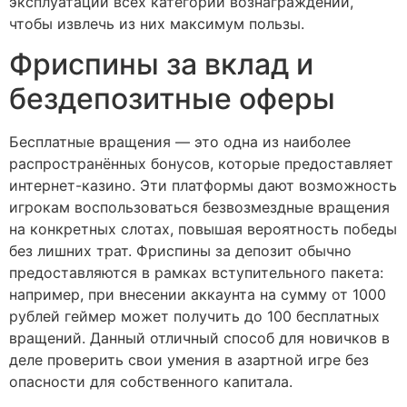
эксплуатации всех категорий вознаграждений,
чтобы извлечь из них максимум пользы.
Фриспины за вклад и
бездепозитные оферы
Бесплатные вращения — это одна из наиболее
распространённых бонусов, которые предоставляет
интернет-казино. Эти платформы дают возможность
игрокам воспользоваться безвозмездные вращения
на конкретных слотах, повышая вероятность победы
без лишних трат. Фриспины за депозит обычно
предоставляются в рамках вступительного пакета:
например, при внесении аккаунта на сумму от 1000
рублей геймер может получить до 100 бесплатных
вращений. Данный отличный способ для новичков в
деле проверить свои умения в азартной игре без
опасности для собственного капитала.