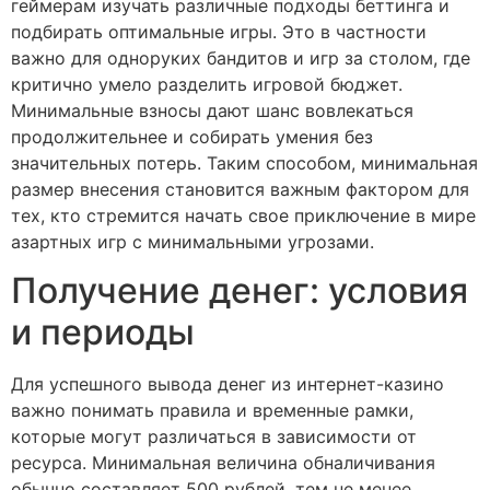
геймерам изучать различные подходы беттинга и
подбирать оптимальные игры. Это в частности
важно для одноруких бандитов и игр за столом, где
критично умело разделить игровой бюджет.
Минимальные взносы дают шанс вовлекаться
продолжительнее и собирать умения без
значительных потерь. Таким способом, минимальная
размер внесения становится важным фактором для
тех, кто стремится начать свое приключение в мире
азартных игр с минимальными угрозами.
Получение денег: условия
и периоды
Для успешного вывода денег из интернет-казино
важно понимать правила и временные рамки,
которые могут различаться в зависимости от
ресурса. Минимальная величина обналичивания
обычно составляет 500 рублей, тем не менее