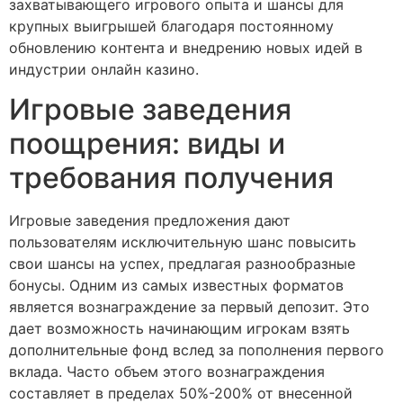
захватывающего игрового опыта и шансы для
крупных выигрышей благодаря постоянному
обновлению контента и внедрению новых идей в
индустрии онлайн казино.
Игровые заведения
поощрения: виды и
требования получения
Игровые заведения предложения дают
пользователям исключительную шанс повысить
свои шансы на успех, предлагая разнообразные
бонусы. Одним из самых известных форматов
является вознаграждение за первый депозит. Это
дает возможность начинающим игрокам взять
дополнительные фонд вслед за пополнения первого
вклада. Часто объем этого вознаграждения
составляет в пределах 50%-200% от внесенной