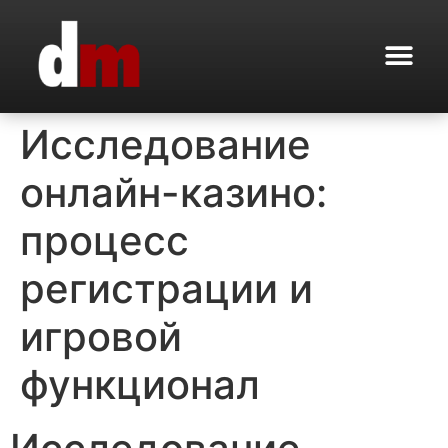
Исследование
онлайн-казино:
процесс
регистрации и
игровой
функционал