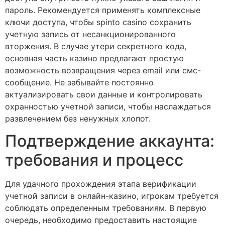
пароль. Рекомендуется применять комплексные
ключи доступа, чтобы spinto casino сохранить
учетную запись от несанкционированного
вторжения. В случае утери секретного кода,
основная часть казино предлагают простую
возможность возвращения через email или смс-
сообщение. Не забывайте постоянно
актуализировать свои данные и контролировать
охранностью учетной записи, чтобы наслаждаться
развлечением без ненужных хлопот.
Подтверждение аккаунта:
требования и процесс
Для удачного прохождения этапа верификации
учетной записи в онлайн-казино, игрокам требуется
соблюдать определенным требованиям. В первую
очередь, необходимо предоставить настоящие