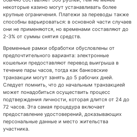
некоторые казино могут устанавливать более
крупные ограничения. Платежи за переводы также
способны варьироваться: в основной части случаев
они не применяются, но временами составляют до
2-3% от суммы снятия средств.
Временные рамки обработки обусловлены от
предпочтительного варианта: электронные
кошельки предоставляют перевод выигрыша в
течение пары часов, тогда как банковские
транзакции могут занять до 5 рабочих дней.
Следует помнить, что до начальным транзакцией
может понадобиться осуществить процесс
подтверждения личности, которая длится от 24 до
72 часов. Эта самая процедура включает
предоставление удостоверений, доказывающих
персональные данные и место жительства
участника.