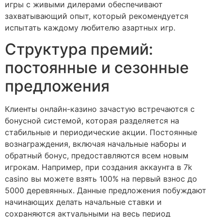
игры с живыми дилерами обеспечивают
захватывающий опыт, который рекомендуется
испытать каждому любителю азартных игр.
Структура премий:
постоянные и сезонные
предложения
Клиенты онлайн-казино зачастую встречаются с
бонусной системой, которая разделяется на
стабильные и периодические акции. Постоянные
вознаграждения, включая начальные наборы и
обратный бонус, предоставляются всем новым
игрокам. Например, при создания аккаунта в 7k
casino вы можете взять 100% на первый взнос до
5000 деревянных. Данные предложения побуждают
начинающих делать начальные ставки и
сохраняются актуальными на весь период