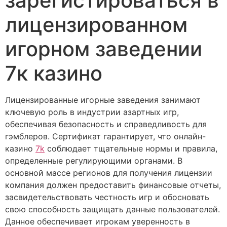
зарегистироваться в
лицензированном
игорном заведении
7к казино
Лицензированные игорные заведения занимают
ключевую роль в индустрии азартных игр,
обеспечивая безопасность и справедливость для
гэмблеров. Сертификат гарантирует, что онлайн-
казино
7k
соблюдает тщательные нормы и правила,
определенные регулирующими органами. В
основной массе регионов для получения лицензии
компания должен предоставить финансовые отчеты,
засвидетельствовать честность игр и обосновать
свою способность защищать данные пользователей.
Данное обеспечивает игрокам уверенность в