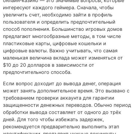
онлайн-казино — это значимые вопросы, которые
интересуют каждого геймера. Сначала, чтобы
увеличить счет, необходимо зайти в профиль
пользователя и определить предпочтительный
способ пополнения. Большинство игровых домов
предлагают многообразные методы, в том числе
пластиковые карты, цифровые кошельки и
цифровые валюты. Важно учитывать, что самая
маленькая величина вклада может изменяться от
$10 до 20 долларов в зависимости от
предпочтительного способа.
Если вопрос доходит до вывода денег, операция
может занять дополнительное время. Это вызвано с
требованием проверки аккаунта для гарантии
защищенности денежных переводов. Обычно период
обработки вывода составляет от одного до трёх
дней. Для того чтобы избежать задержек,
рекомендуется предварительно выполнить этап
идентификации, предъявив нужные документы.