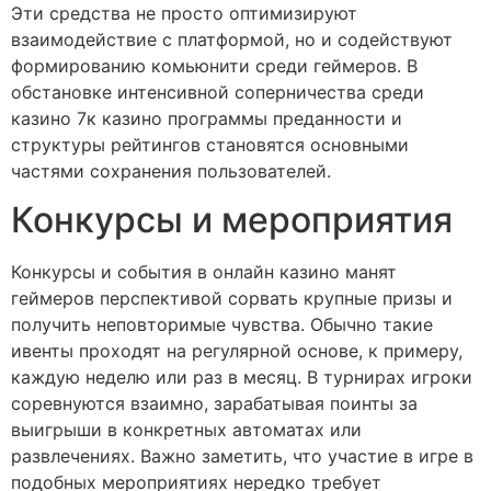
Эти средства не просто оптимизируют
взаимодействие с платформой, но и содействуют
формированию комьюнити среди геймеров. В
обстановке интенсивной соперничества среди
казино 7к казино программы преданности и
структуры рейтингов становятся основными
частями сохранения пользователей.
Конкурсы и мероприятия
Конкурсы и события в онлайн казино манят
геймеров перспективой сорвать крупные призы и
получить неповторимые чувства. Обычно такие
ивенты проходят на регулярной основе, к примеру,
каждую неделю или раз в месяц. В турнирах игроки
соревнуются взаимно, зарабатывая поинты за
выигрыши в конкретных автоматах или
развлечениях. Важно заметить, что участие в игре в
подобных мероприятиях нередко требует