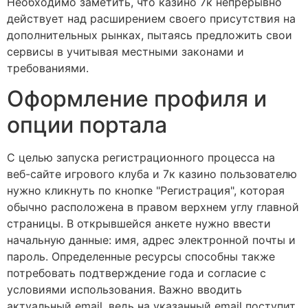
Необходимо заметить, что казино 7к непрерывно
действует над расширением своего присутствия на
дополнительных рынках, пытаясь предложить свои
сервисы в учитывая местными законами и
требованиями.
Оформление профиля и
опции портала
С целью запуска регистрационного процесса на
веб-сайте игрового клуба и 7к казино пользователю
нужно кликнуть по кнопке "Регистрация", которая
обычно расположена в правом верхнем углу главной
страницы. В открывшейся анкете нужно ввести
начальную данные: имя, адрес электронной почты и
пароль. Определенные ресурсы способны также
потребовать подтверждение года и согласие с
условиями использования. Важно вводить
актуальный email, ведь на указанный email поступит