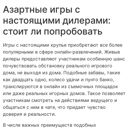
Азартные игры с
настоящими дилерами:
стоит ли попробовать
Игры с настоящими крупье приобретают все более
популярными в сфере онлайн-развлечений. Живые
дилеры предоставляют участникам особенную шанс
почувствовать обстановку реального игрового
дома, не выходя из дома. Подобные забавы, такие
как двадцать одно, колесо удачи и пунто банко,
транслируются в онлайн из съемочных площадок
или даже реальных игорных домов. Такое позволяет
участникам смотреть на действиями ведущего и
общаться с ним в чате, что придает чувство
доверия и реальности.
В числе важных преимуществ подобных