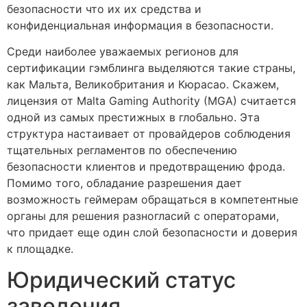
безопасности что их их средства и
конфиденциальная информация в безопасности.
Среди наиболее уважаемых регионов для
сертификации гэмблинга выделяются такие страны,
как Мальта, Великобритания и Кюрасао. Скажем,
лицензия от Malta Gaming Authority (MGA) считается
одной из самых престижных в глобально. Эта
структура настаивает от провайдеров соблюдения
тщательных регламентов по обеспечению
безопасности клиентов и предотвращению фрода.
Помимо того, обладание разрешения дает
возможность геймерам обращаться в компетентные
органы для решения разногласий с операторами,
что придает еще один слой безопасности и доверия
к площадке.
Юридический статус
заведения