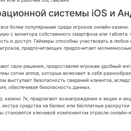
ационной системы iOS и А
все более популярными среди игроков онлайн-казино.
ямую с монитора собственного смартфона или таблета.
сть и доступ. Геймеры способны участвовать в любое 
я игроков, предпочитающих предпочитает молниеносные
ают свои решения, предоставляя игрокам удобный инт
упны сотни аппов, которые включают в себя разнообраз
том выступает безопасность сведений клиентов, вслед
я, обеспечивая безопасность данных.
, казино 7к, предлагают вознаграждения и акции и ак
 экстра средства на баланс или бесплатные раскрутки
пы становятся ключевой компонентом отрасли онлайн-к