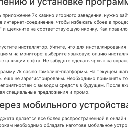
лению и установке програм
ь приложение 7к казино игорного заведения, нужно зай
ое интернет-соединение, чтобы избежать сбоев в проце
" и щелкните на соответствующую иконку. Как правило,
апустите инсталлятор. Учтите, что для инсталлировани
ациям на мониторе: выберите языковую опцию инсталл
сталляции софта. Не забудьте сделать ярлык на экране
ограмму 7k casino гэмблинг-платформы. На текущем шаг
вы еще не зарегистрированы. Необходимо применять т
еприятностей с выводом средств в будущем. После вх
ая специальные предложения и промо.
ерез мобильного устройств
джета делается все более распространенной в онлайн 
грокам необходимо обладать наготове мобильное устро