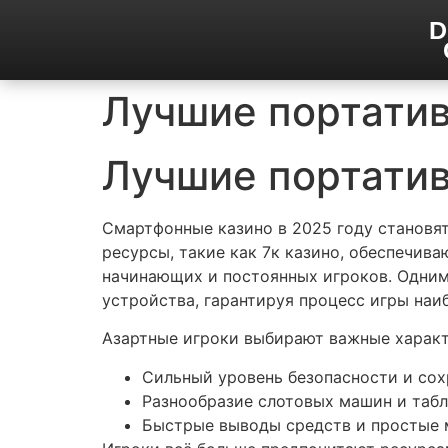
D
Лучшие портатив
Лучшие портатив
Смартфонные казино в 2025 году становят
ресурсы, такие как 7к казино, обеспечив
начинающих и постоянных игроков. Одним
устройства, гарантируя процесс игры наи
Азартные игроки выбирают важные характ
Сильный уровень безопасности и сох
Разнообразие слотовых машин и табл
Быстрые выводы средств и простые 