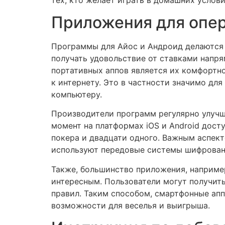
Приложения для опер
Программы для Айос и Андроид делаются 
получать удовольствие от ставками напр
портативных аппов является их комфортно
к интернету. Это в частности значимо дл
компьютеру.
Производители программ регулярно улучш
момент на платформах iOS и Android дост
покера и двадцати одного. Важным аспек
используют передовые системы шифровани
Также, большинство приложения, например
интересным. Пользователи могут получить
правил. Таким способом, смартфонные ап
возможности для веселья и выигрыша.