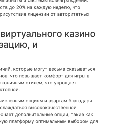
емпионаты и системы вознаграждений.
дств до 20% на каждую неделю, что
присутствие лицензии от авторитетных
 виртуального казино
зацию, и
чий, которые могут весьма сказываться
нов, что повышает комфорт для игры в
лаконичным стилем, что упрощает
ктопной.
численным опциям и азартам благодаря
наслаждаться высококачественной
ючает дополнительные опции, такие как
нную платформу оптимальным выбором для