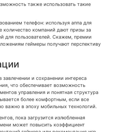
озможность также использовать такие
зованием телефон: используя аппа для
ое количество компаний дают призы за
ей для пользователей. Скажем, премии
дложениям геймеры получают перспективу
ации
в завлечении и сохранении интереса
ния, что обеспечивает возможность
ментов управления и понятная структура
ывается более комфортным, если все
о важно в эпоху мобильных технологий.
нтов, пока загрузится излюбленная
ремени может повысить коэффициент
почтений геймера или рекомендация игр