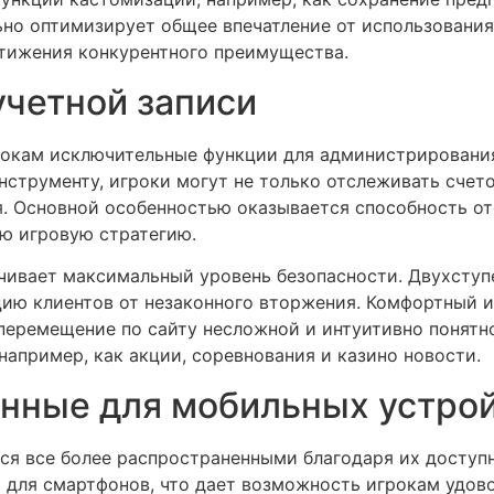
ьно оптимизирует общее впечатление от использовани
стижения конкурентного преимущества.
учетной записи
окам исключительные функции для администрирования
струменту, игроки могут не только отслеживать счетом
я. Основной особенностью оказывается способность о
ую игровую стратегию.
чивает максимальный уровень безопасности. Двухступ
ю клиентов от незаконного вторжения. Комфортный и
 перемещение по сайту несложной и интуитивно понят
апример, как акции, соревнования и казино новости.
нные для мобильных устрой
ся все более распространенными благодаря их доступн
для смартфонов, что дает возможность игрокам удовол