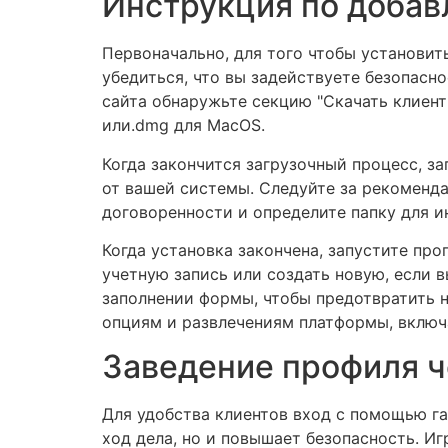
Инструкция по добав
Первоначально, для того чтобы установит
убедиться, что вы задействуете безопасн
сайта обнаружьте секцию "Скачать клиент
или.dmg для MacOS.
Когда закончится загрузочный процесс, з
от вашей системы. Следуйте за рекоменд
договоренности и определите папку для ин
Когда установка закончена, запустите пр
учетную запись или создать новую, если 
заполнении формы, чтобы предотвратить н
опциям и развлечениям платформы, включ
Заведение профиля ч
Для удобства клиентов вход с помощью га
ход дела, но и повышает безопасность. И