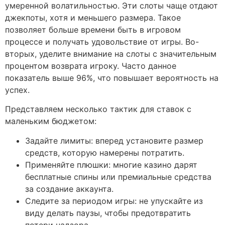
умеренной волатильностью. Эти слоты чаще отдают
джекпоты, хотя и меньшего размера. Такое
позволяет больше времени быть в игровом
процессе и получать удовольствие от игры. Во-
вторых, уделите внимание на слоты с значительным
процентом возврата игроку. Часто данное
показатель выше 96%, что повышает вероятность на
успех.
Представляем несколько тактик для ставок с
маленьким бюджетом:
Задайте лимиты: вперед установите размер
средств, которую намерены потратить.
Применяйте плюшки: многие казино дарят
бесплатные спины или премиальные средства
за создание аккаунта.
Следите за периодом игры: не упускайте из
виду делать паузы, чтобы предотвратить
потери надзора.