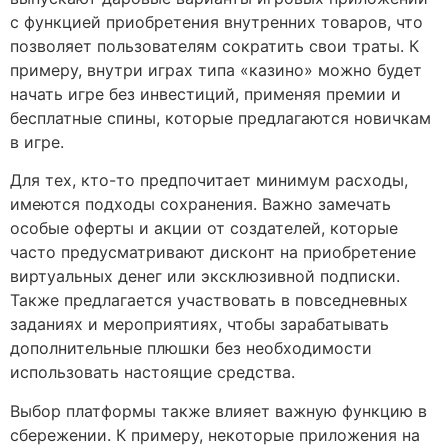
с функцией приобретения внутренних товаров, что
позволяет пользователям сократить свои траты. К
примеру, внутри играх типа «казино» можно будет
начать игре без инвестиций, применяя премии и
бесплатные спины, которые предлагаются новичкам
в игре.
Для тех, кто-то предпочитает минимум расходы,
имеются подходы сохранения. Важно замечать
особые оферты и акции от создателей, которые
часто предусматривают дисконт на приобретение
виртуальных денег или эксклюзивной подписки.
Также предлагается участвовать в повседневных
заданиях и мероприятиях, чтобы зарабатывать
дополнительные плюшки без необходимости
использовать настоящие средства.
Выбор платформы также влияет важную функцию в
сбережении. К примеру, некоторые приложения на