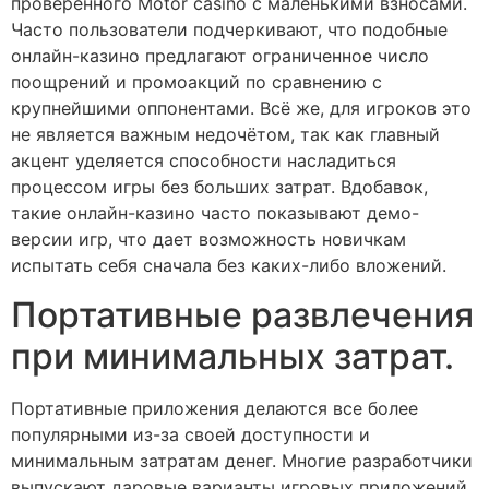
проверенного Motor casino с маленькими взносами.
Часто пользователи подчеркивают, что подобные
онлайн-казино предлагают ограниченное число
поощрений и промоакций по сравнению с
крупнейшими оппонентами. Всё же, для игроков это
не является важным недочётом, так как главный
акцент уделяется способности насладиться
процессом игры без больших затрат. Вдобавок,
такие онлайн-казино часто показывают демо-
версии игр, что дает возможность новичкам
испытать себя сначала без каких-либо вложений.
Портативные развлечения
при минимальных затрат.
Портативные приложения делаются все более
популярными из-за своей доступности и
минимальным затратам денег. Многие разработчики
выпускают даровые варианты игровых приложений