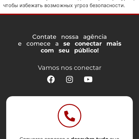
чтобы избежать возможных угроз безопасности.
Contate nossa agência
e comece a
se conectar mais
com seu público!
Vamos nos conectar