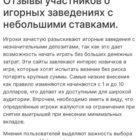
Отзывы участников о
игорных заведениях с
небольшими ставками.
Игроки зачастую разыскивают игорные заведения с
незначительными депозитами, так как это дает
возможность начать играть без больших денежных
затрат. Эти сайты завлекают интерес новичков в
игре, которые хотят испытать везение без риска
потерять крупные суммы. Самые низкие внесения
как правило изменяются начинаются с 1 и до 10
долларов, что делает их доступными для широкой
аудитории. Впрочем, необходимо иметь в виду, что
определённые игроки жалуются на ограничения при
снятии выигрышей при внесении минимальных
вкладов.
Мнения пользователей выделяют важность выбора