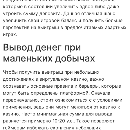
которые в состоянии увеличить вдвое либо даже
утроить сумму депозита. Данная отличная шанс
увеличить свой игровой баланс и получить больше
перспектив на выигрыш в предпочитаемых азартных
играх.
Вывод денег при
маленьких добычах
Чтобы получить выигрыш при небольших
достижениях в виртуальном казино, важно
осознавать основные правила и барьеры, которые
могут быть определены платформой. Сначала
первоначально, стоит ознакомиться с с условиями
применения, ведь они могут меняться от казино к
казино. Часто минимальная сумма для вывода
равняется примерно 10-20 у.е.. Такое позволяет
геймерам избежать скопления небольших