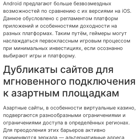
Android предлагают больше безвозмездных
возможностей по сравнению с их версиями на iOS.
Данное обусловлено с регламентом платформ
приложений и особенностями доходности на
разных платформах. Таким путём, геймеры могут
наслаждаться первоклассным игровым процессом
при минимальных инвестициях, если осознанно
выбирают игры и платформу.
Дубликаты сайтов для
мгновенного подключения
к азартным площадкам
Азартные сайты, в особенности виртуальные казино,
подвергаются разнообразными ограничениями и
ограничениями доступа в определённых регионах.
Для преодоления этих барьеров активно
применяются зеркала — альтернативные адреса