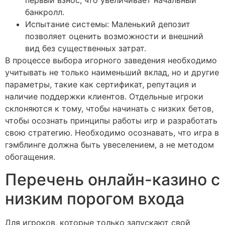
первый взнос, что увеличивает начальный
банкролл.
Испытание системы: Маленький депозит
позволяет оценить возможности и внешний
вид без существенных затрат.
В процессе выбора игорного заведения необходимо
учитывать не только наименьший вклад, но и другие
параметры, такие как сертификат, репутация и
наличие поддержки клиентов. Отдельные игроки
склоняются к тому, чтобы начинать с низких бетов,
чтобы осознать принципы работы игр и разработать
свою стратегию. Необходимо осознавать, что игра в
гэмблинге должна быть увеселением, а не методом
обогащения.
Перечень онлайн-казино с
низким порогом входа
Для игроков, которые только запускают свой