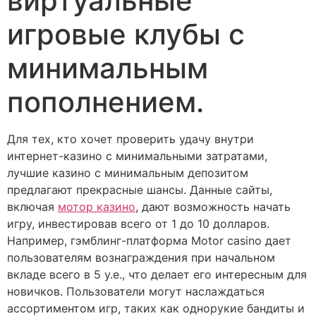
виртуальные
игровые клубы с
минимальным
пополнением.
Для тех, кто хочет проверить удачу внутри
интернет-казино с минимальными затратами,
лучшие казино с минимальным депозитом
предлагают прекрасные шансы. Данные сайты,
включая
мотор казино
, дают возможность начать
игру, инвестировав всего от 1 до 10 долларов.
Например, гэмблинг-платформа Motor casino дает
пользователям вознаграждения при начальном
вкладе всего в 5 у.е., что делает его интересным для
новичков. Пользователи могут наслаждаться
ассортиментом игр, таких как однорукие бандиты и