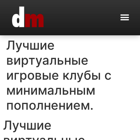
Лучшие
виртуальные
игровые клубы с
минимальным
пополнением.
Лучшие