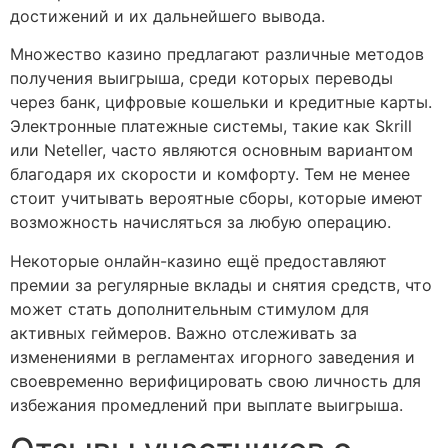
достижений и их дальнейшего вывода.
Множество казино предлагают различные методов
получения выигрыша, среди которых переводы
через банк, цифровые кошельки и кредитные карты.
Электронные платежные системы, такие как Skrill
или Neteller, часто являются основным вариантом
благодаря их скорости и комфорту. Тем не менее
стоит учитывать вероятные сборы, которые имеют
возможность начисляться за любую операцию.
Некоторые онлайн-казино ещё предоставляют
премии за регулярные вклады и снятия средств, что
может стать дополнительным стимулом для
активных геймеров. Важно отслеживать за
изменениями в регламентах игорного заведения и
своевременно верифицировать свою личность для
избежания промедлений при выплате выигрыша.