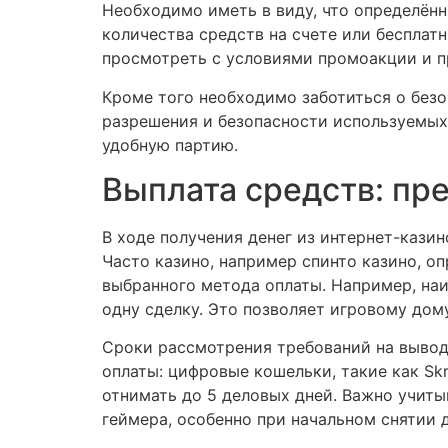
Необходимо иметь в виду, что определён
количества средств на счете или бесплат
просмотреть с условиями промоакции и п
Кроме того необходимо заботиться о безо
разрешения и безопасности используемых
удобную партию.
Выплата средств: пр
В ходе получения денег из интернет-кази
Часто казино, например спинто казино, 
выбранного метода оплаты. Например, наи
одну сделку. Это позволяет игровому до
Сроки рассмотрения требований на вывод
оплаты: цифровые кошельки, такие как Skr
отнимать до 5 деловых дней. Важно учиты
геймера, особенно при начальном снятии д