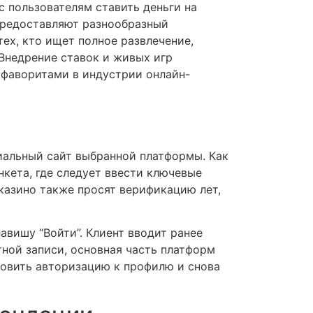
с пользователям ставить деньги на
 предоставляют разнообразный
ех, кто ищет полное развлечение,
Внедрение ставок и живых игр
ы фаворитами в индустрии онлайн-
циальный сайт выбранной платформы. Как
нкета, где следует ввести ключевые
е казино также просят верификацию лет,
авишу “Войти”. Клиент вводит ранее
тной записи, основная часть платформ
новить авторизацию к профилю и снова