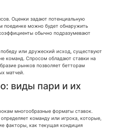
нсов. Оценки задают потенциальную
ом поединке можно будет обнаружить
е коэффициенты обычно подразумевают
 победу или дружеский исход, существуют
вне команд. Спросом обладают ставки на
образие рынков позволяет бетторам
ых матчей.
: виды пари и их
рокам многообразные форматы ставок.
 определяет команду или игрока, которые,
кие факторы, как текущая кондиция