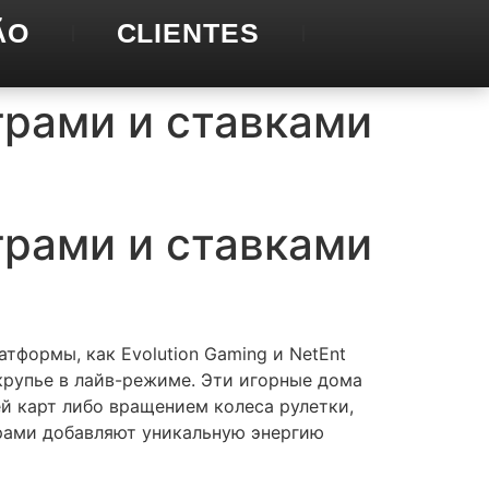
ÃO
CLIENTES
грами и ставками
грами и ставками
атформы, как Evolution Gaming и NetEnt
крупье в лайв-режиме. Эти игорные дома
й карт либо вращением колеса рулетки,
рами добавляют уникальную энергию