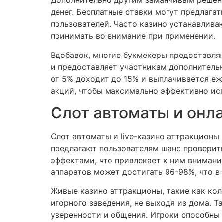
Дополнительно другим заманчивым решени
денег. Бесплатные ставки могут предлага
пользователей. Часто казино устанавлива
принимать во внимание при применении.
Вдобавок, многие букмекеры предоставля
и предоставляет участникам дополнительн
от 5% доходит до 15% и выплачивается е
акций, чтобы максимально эффективно исп
Слот автоматы и онл
Слот автоматы и live-казино аттракционы
предлагают пользователям шанс проверит
эффектами, что привлекает к ним внимание
аппаратов может достигать 96-98%, что в
Живые казино аттракционы, такие как кол
игорного заведения, не выходя из дома. 
уверенности и общения. Игроки способны 