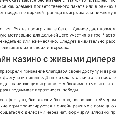
ем оказываются бесплатные ставки, что позволяют пос
ться как элемент приветственного пакета или в рамках
ют предел по верхней границе выигрыша или нижнему к
ют кэшбэк на проигрышные бетсы. Данное дает возмож
ую мотивацию для дальнейшего участия в игре. Часто
женедельно или ежемесячно. Следует внимательно расс
ользовать их в своих интересах.
айн казино с живыми дилер
 приобрели признание благодаря своей доступу и вар
ь фортуна мгновенно. Данные слоты отличаются прост
 для начинающих игроков. Необходимо отметить, что R
 разы поднимает вероятность победы.
есо фортуны, блэкджек и баккара, позволяют геймера
Такие игры транслируются в онлайн режиме с помощью 
общаться с дилерами через чат, формируя иллюзию при