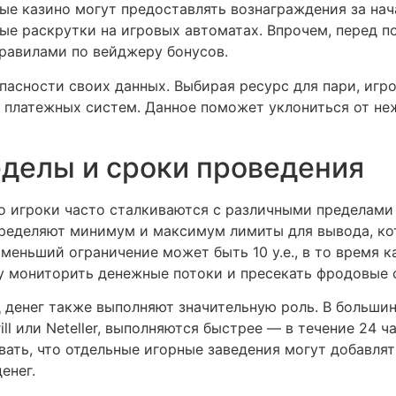
ные казино могут предоставлять вознаграждения за на
ные раскрутки на игровых автоматах. Впрочем, перед 
равилами по вейджеру бонусов.
пасности своих данных. Выбирая ресурс для пари, игр
 платежных систем. Данное поможет уклониться от не
еделы и сроки проведения
но игроки часто сталкиваются с различными пределами
определяют минимум и максимум лимиты для вывода, к
меньший ограничение может быть 10 у.е., в то время к
му мониторить денежные потоки и пресекать фродовые 
 денег также выполняют значительную роль. В большин
ill или Neteller, выполняются быстрее — в течение 24 ч
вать, что отдельные игорные заведения могут добавлят
енег.