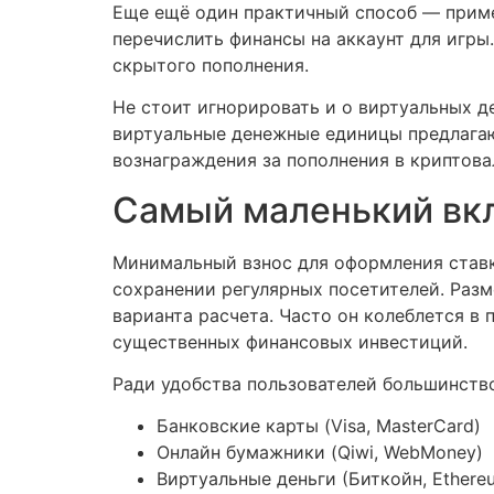
Еще ещё один практичный способ — примене
перечислить финансы на аккаунт для игр
скрытого пополнения.
Не стоит игнорировать и о виртуальных де
виртуальные денежные единицы предлагаю
вознаграждения за пополнения в криптова
Самый маленький вкл
Минимальный взнос для оформления ставк
сохранении регулярных посетителей. Разм
варианта расчета. Часто он колеблется в 
существенных финансовых инвестиций.
Ради удобства пользователей большинство
Банковские карты (Visa, MasterCard)
Онлайн бумажники (Qiwi, WebMoney)
Виртуальные деньги (Биткойн, Ethere