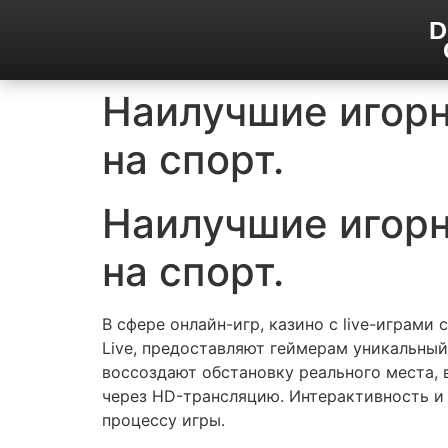
D
Наилучшие игорн
на спорт.
Наилучшие игорн
на спорт.
В сфере онлайн-игр, казино с live-играми
Live, предоставляют геймерам уникальный
воссоздают обстановку реального места, 
через HD-трансляцию. Интерактивность и
процессу игры.