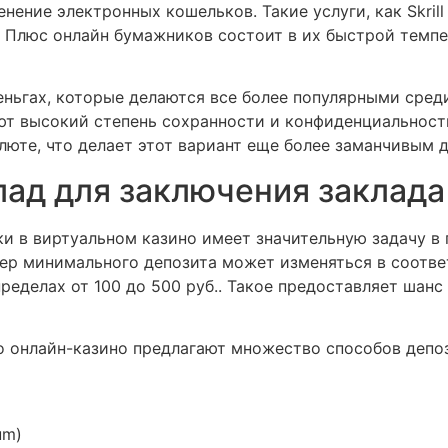
ние электронных кошельков. Такие услуги, как Skrill 
ы. Плюс онлайн бумажников состоит в их быстрой темп
ньгах, которые делаются все более популярными среди 
т высокий степень сохранности и конфиденциальности
люте, что делает этот вариант еще более заманчивым д
ад для заключения заклада
и в виртуальном казино имеет значительную задачу в
ер минимального депозита может изменяться в соотве
пределах от 100 до 500 руб.. Такое предоставляет шан
 онлайн-казино предлагают множество способов депози
um)