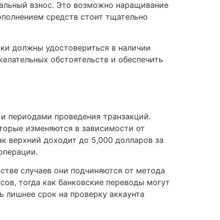
чальный взнос. Это возможно наращивание
пополнением средств стоит тщательно
оки должны удостовериться в наличии
желательных обстоятельств и обеспечить
 и периодами проведения транзакций.
оторые изменяются в зависимости от
ак верхний доходит до 5,000 долларов за
операции.
стве случаев они подчиняются от метода
асов, тогда как банковские переводы могут
ь лишнее срок на проверку аккаунта