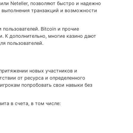
или Neteller, позволяют быстро и надежно
е выполнения транзакций и возможности
пользователей. Bitcoin и прочие
. К дополнительно, многие казино дают
ля пользователей.
 притяжении новых участников и
тствии от ресурса и определенного
с игрокам попробовать свои навыки без
та в счета, в том числе: