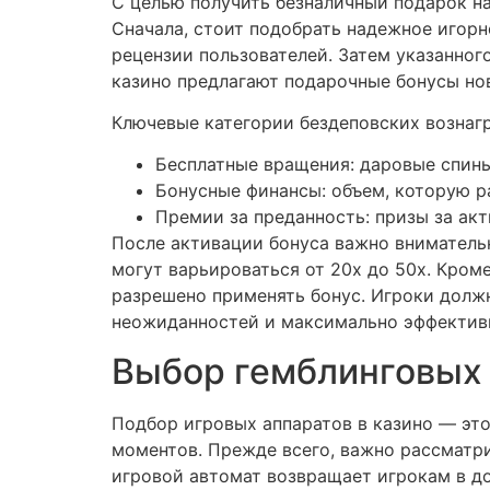
С целью получить безналичный подарок н
Сначала, стоит подобрать надежное игорн
рецензии пользователей. Затем указанног
казино предлагают подарочные бонусы но
Ключевые категории бездеповских вознаг
Бесплатные вращения: даровые спины
Бонусные финансы: объем, которую р
Премии за преданность: призы за акт
После активации бонуса важно вниматель
могут варьироваться от 20x до 50x. Кром
разрешено применять бонус. Игроки должн
неожиданностей и максимально эффективн
Выбор гемблинговых
Подбор игровых аппаратов в казино — это
моментов. Прежде всего, важно рассматри
игровой автомат возвращает игрокам в д