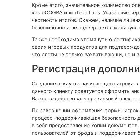
Кроме этого, значительное количество о
как eCOGRA или iTech Labs. Указанные се
честность итогов. Скажем, наличие лицен
безошибочно и не подвергается манипуля
Также необходимо упомянуть о сертификац
своих игровых продуктов для подтвержден
что слоты не только захватывающи, но и 
Регистрация дополни
Создание аккаунта начинающего игрока в 
данного клиенту советуется оформить анк
Важно задействовать правильный электро
По завершении оформления формы, игрок 
процесс, поддерживающая безопасность д
в себя предоставление копий документов,
пользователей от фрода и поддерживает 