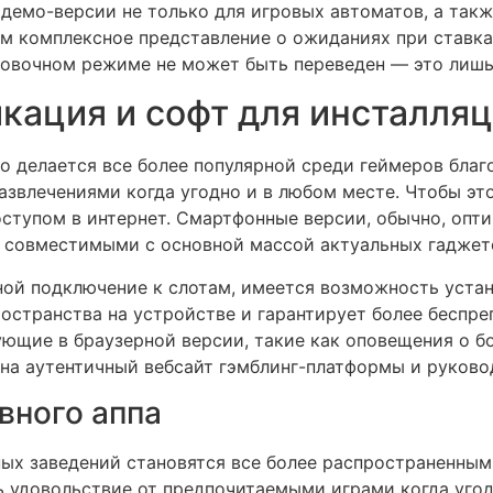
емо-версии не только для игровых автоматов, а также
ам комплексное представление о ожиданиях при ставка
ровочном режиме не может быть переведен — это лишь
ация и софт для инсталля
 делается все более популярной среди геймеров благ
звлечениями когда угодно и в любом месте. Чтобы это
ступом в интернет. Смартфонные версии, обычно, опт
 их совместимыми с основной массой актуальных гаджет
ной подключение к слотам, имеется возможность уста
остранства на устройстве и гарантирует более беспре
ующие в браузерной версии, такие как оповещения о б
 на аутентичный вебсайт гэмблинг-платформы и руково
вного аппа
ых заведений становятся все более распространенным
 удовольствие от предпочитаемыми играми когда угодн