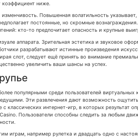
от коэффициент ниже.
изменчивость. Повышенная волатильность указывает, 
предполагает постоянные, но скромные вознаграждения
тений: кто-то предпочитает опасность и крупные выиг
визуале аппарата. Зрительная эстетика и звуковое офо
аботчики разрабатывают истинные произведения искус
рая слот, следует ещё принять во внимание премиаль
ественно увеличить ваши шансы на успех.
рупье
более популярными среди пользователей виртуальных 
едущими. Эти развлечения дают возможность ощутить 
 с классических интернет-игр, в которых результат оп
 Casino. Пользователи способны следить за любым дви
ности.
им играм, например рулетка и двадцать одно с насто