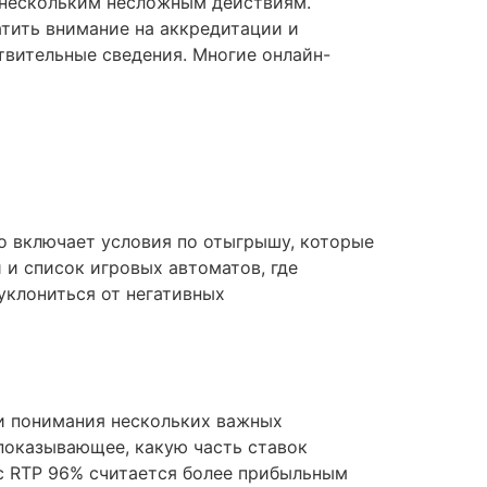
 нескольким несложным действиям.
атить внимание на аккредитации и
твительные сведения. Многие онлайн-
о включает условия по отыгрышу, которые
 и список игровых автоматов, где
уклониться от негативных
 и понимания нескольких важных
 показывающее, какую часть ставок
с RTP 96% считается более прибыльным