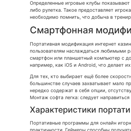
Определенные игровые клубы показывают д
либо рулетка. Такое предоставляет игрок
необходимо помнить, что добыча в трени
Смартфонная модифик
Портативная модификация интернет казино
пользователям наслаждаться любимыми ра
смартфон или планшетный компьютер с до
например, как iOS и Android, что делает
Для тех, кто выбирает ещё более скорост
большинстве случаев захватывает мало пр
нередко содержат в себя опции, отсутств
Монтаж софта легка: следует направиться
Характеристики портати
Портативные программы для онлайн игорн
практичности. Геймеры способны получать