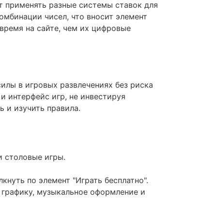
т применять разные системы ставок для
омбинации чисел, что вносит элемент
 время на сайте, чем их цифровые
илы в игровых развлечениях без риска
и интерфейс игр, не инвестируя
ь и изучить правила.
и столовые игры.
нуть по элемент "Играть бесплатно".
ь графику, музыкальное оформление и