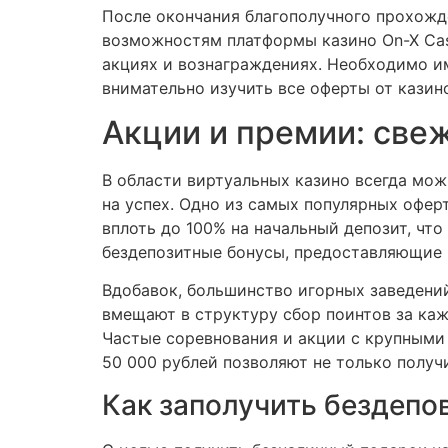
После окончания благополучного прохожд
возможностям платформы казино On-X Casi
акциях и вознаграждениях. Необходимо им
внимательно изучить все оферты от казин
Акции и премии: све
В области виртуальных казино всегда мо
на успех. Одно из самых популярных оферт
вплоть до 100% на начальный депозит, чт
бездепозитные бонусы, предоставляющие 
Вдобавок, большинство игорных заведени
вмещают в структуру сбор поинтов за каж
Частые соревнования и акции с крупными
50 000 рублей позволяют не только получи
Как заполучить бездепо