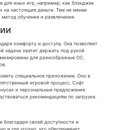
 для иных игр, например, как блэкджек
х на настоящие деньги. Тем не менее
 метод обучения и развлечения.
ции
одаря комфорту и доступу. Она позволяет
й задачи хватит держать под рукой
имизированы для разнообразные ОС,
ов.
новить специальное приложение. Оно в
пятственный игровой процесс. Софт
онусах и персональные предложения.
дствоваться рекомендациям по загрузке.
и благодаря своей доступности и
о и где угодно, что обеспечивает