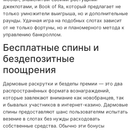
джекпотами, и Book of Ra, который предлагает не
только умножители выигрыша, но и дополнительные
раунды. Удачная игра на подобных слотах зависит
от не только фортуны, но и планомерного метода к
управлению банкроллом.
Бесплатные спины и
бездепозитные
поощрения
Дармовые раскрутки и бездепы премии — это два
распространённых формата вознаграждений,
которые завлекают внимание как новобранцев, так
и бывалых участников в интернет-казино. Дармовые
спины предоставляют шанс пользователям испытать
везение в слотах без нужды расходовать
собственные средства. Обычно эти бонусы