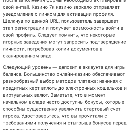
После заполнения формы необходимо активировать
свой e-mail. Казино 7к казино зеркало отправляет
уведомление с линком для активации профиля.
Щелкнув по данной URL, пользователь завершает
этап регистрации и получает возможность войти в
свой профиль. Следует помнить, что некоторые
игорные заведения могут запросить подтверждение
личности, потребовав копии документов в
сканированном виде.
Следующий уровень — депозит в аккаунта для игры
баланса. Большинство онлайн-казино обеспечивают
разнообразный выбор методов платежа: начиная с
кредитных карт вплоть до электронных кошельков и
виртуальных валют. Заметьте, что в момент
начальном вкладе часто доступны бонусы, которые
способны существенно увеличить стартовый счет
игрока. Удостоверьтесь, что вы прочитали с
требованиями получения и отыгрыша бонусов перед
их использованием.