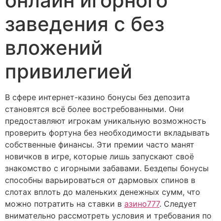
онлайн игорного
заведения с без
вложений
привилегией
В сфере интернет-казино бонусы без депозита
становятся всё более востребованными. Они
предоставляют игрокам уникальную возможность
проверить фортуна без необходимости вкладывать
собственные финансы. Эти премии часто манят
новичков в игре, которые лишь запускают своё
знакомство с игорными забавами. Бездепы бонусы
способны варьироваться от дармовых спинов в
слотах вплоть до маленьких денежных сумм, что
можно потратить на ставки в
азино777
. Следует
внимательно рассмотреть условия и требования по