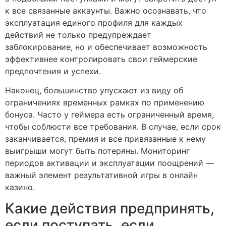
к все связанные аккаунты. Важно осознавать, что
эксплуатация единого профиля для каждых
действий не только предупреждает
заблокирование, но и обеспечивает возможность
эффективнее контролировать свои геймерские
предпочтения и успехи.
Наконец, большинство упускают из виду об
ограничениях временных рамках по применению
бонуса. Часто у геймера есть ограниченный время,
чтобы соблюсти все требования. В случае, если срок
заканчивается, премия и все привязанные к нему
выигрыши могут быть потеряны. Мониторинг
периодов активации и эксплуатации поощрений —
важный элемент результативной игры в онлайн
казино.
Какие действия предпринять,
если поступать, если