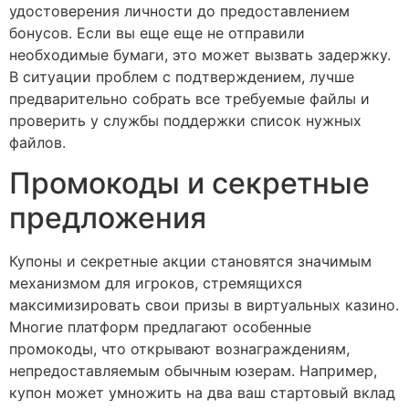
удостоверения личности до предоставлением
бонусов. Если вы еще еще не отправили
необходимые бумаги, это может вызвать задержку.
В ситуации проблем с подтверждением, лучше
предварительно собрать все требуемые файлы и
проверить у службы поддержки список нужных
файлов.
Промокоды и секретные
предложения
Купоны и секретные акции становятся значимым
механизмом для игроков, стремящихся
максимизировать свои призы в виртуальных казино.
Многие платформ предлагают особенные
промокоды, что открывают вознаграждениям,
непредоставляемым обычным юзерам. Например,
купон может умножить на два ваш стартовый вклад