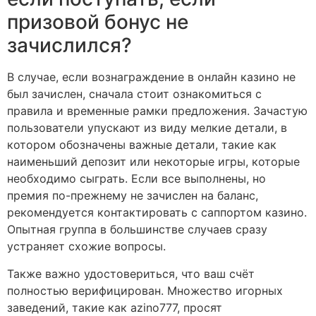
призовой бонус не
зачислился?
В случае, если вознаграждение в онлайн казино не
был зачислен, сначала стоит ознакомиться с
правила и временные рамки предложения. Зачастую
пользователи упускают из виду мелкие детали, в
котором обозначены важные детали, такие как
наименьший депозит или некоторые игры, которые
необходимо сыграть. Если все выполнены, но
премия по-прежнему не зачислен на баланс,
рекомендуется контактировать с саппортом казино.
Опытная группа в большинстве случаев сразу
устраняет схожие вопросы.
Также важно удостовериться, что ваш счёт
полностью верифицирован. Множество игорных
заведений, такие как azino777, просят