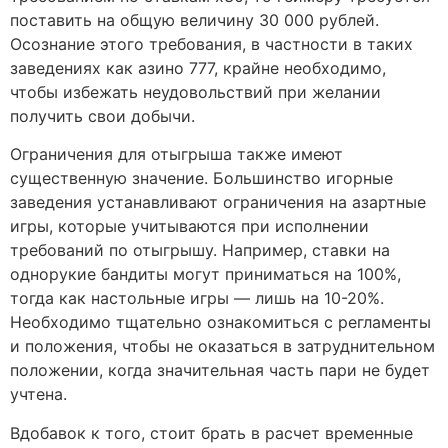
поставить на общую величину 30 000 рублей.
Осознание этого требования, в частности в таких
заведениях как азино 777, крайне необходимо,
чтобы избежать неудовольствий при желании
получить свои добычи.
Ограничения для отыгрыша также имеют
существенную значение. Большинство игорные
заведения устанавливают ограничения на азартные
игры, которые учитываются при исполнении
требований по отыгрышу. Например, ставки на
однорукие бандиты могут приниматься на 100%,
тогда как настольные игры — лишь на 10-20%.
Необходимо тщательно ознакомиться с регламенты
и положения, чтобы не оказаться в затруднительном
положении, когда значительная часть пари не будет
учтена.
Вдобавок к того, стоит брать в расчет временные