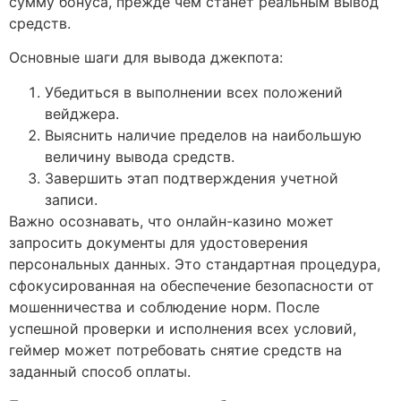
сумму бонуса, прежде чем станет реальным вывод
средств.
Основные шаги для вывода джекпота:
Убедиться в выполнении всех положений
вейджера.
Выяснить наличие пределов на наибольшую
величину вывода средств.
Завершить этап подтверждения учетной
записи.
Важно осознавать, что онлайн-казино может
запросить документы для удостоверения
персональных данных. Это стандартная процедура,
сфокусированная на обеспечение безопасности от
мошенничества и соблюдение норм. После
успешной проверки и исполнения всех условий,
геймер может потребовать снятие средств на
заданный способ оплаты.