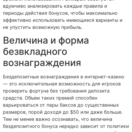
вдумчиво анализировать каждые правила и
периоды действия бонусов, чтобы максимально
эффективно использовать имеющиеся варианты и
не упустить возможную прибыль.
Величина и форма
безвкладного
вознаграждения
Бездепозитные вознаграждения в интернет-казино
— это исключительная возможность для игроков
проверить фортуна без требования депозита
средств. Объем таких премий способен
варьироваться от пары баксов до существенных
размеров, порой доходя до $50 или даже больше.
Тем не менее важно осознавать, что величина
бездепозитного бонуса нередко зависит от политики