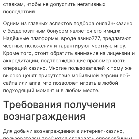
ставкам, чтобы не допустить негативных
последствий.
Одним из главных аспектов подбора онлайн-казино
с бездепозитным бонусом является его имидж.
Надёжные платформы, вроде азино777, предлагают
честные положения и гарантируют честную игру.
Кроме того, стоит обратить внимание на лицензии и
аккредитации, подтверждающие правомерность
операций казино. Многие пользователей к тому же
высоко ценят присутствие мобильной версии веб-
сайта или аппа, что позволяет играть в любой
подходящий момент и в любом месте.
Требования получения
вознаграждения
Для добычи вознаграждения в интернет-казино,
пользователям требуется следовать определённым