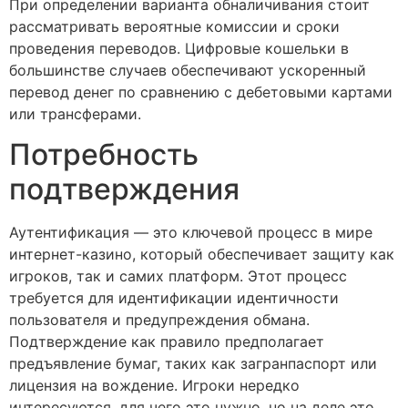
При определении варианта обналичивания стоит
рассматривать вероятные комиссии и сроки
проведения переводов. Цифровые кошельки в
большинстве случаев обеспечивают ускоренный
перевод денег по сравнению с дебетовыми картами
или трансферами.
Потребность
подтверждения
Аутентификация — это ключевой процесс в мире
интернет-казино, который обеспечивает защиту как
игроков, так и самих платформ. Этот процесс
требуется для идентификации идентичности
пользователя и предупреждения обмана.
Подтверждение как правило предполагает
предъявление бумаг, таких как загранпаспорт или
лицензия на вождение. Игроки нередко
интересуются, для чего это нужно, но на деле это