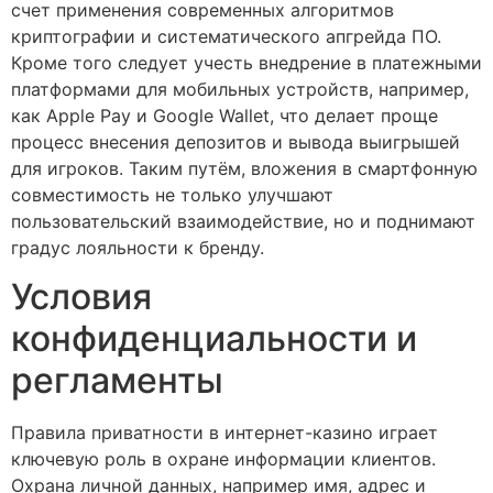
счет применения современных алгоритмов
криптографии и систематического апгрейда ПО.
Кроме того следует учесть внедрение в платежными
платформами для мобильных устройств, например,
как Apple Pay и Google Wallet, что делает проще
процесс внесения депозитов и вывода выигрышей
для игроков. Таким путём, вложения в смартфонную
совместимость не только улучшают
пользовательский взаимодействие, но и поднимают
градус лояльности к бренду.
Условия
конфиденциальности и
регламенты
Правила приватности в интернет-казино играет
ключевую роль в охране информации клиентов.
Охрана личной данных, например имя, адрес и