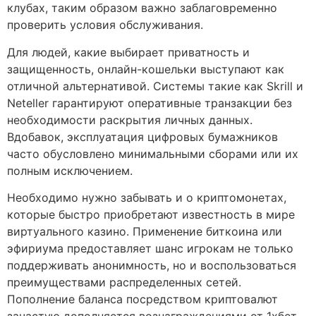
клубах, таким образом важно заблаговременно
проверить условия обслуживания.
Для людей, какие выбирает приватность и
защищенность, онлайн-кошельки выступают как
отличной альтернативой. Системы такие как Skrill и
Neteller гарантируют оперативные транзакции без
необходимости раскрытия личных данных.
Вдобавок, эксплуатация цифровых бумажников
часто обусловлено минимальными сборами или их
полным исключением.
Необходимо нужно забывать и о криптомонетах,
которые быстро приобретают известность в мире
виртуального казино. Применение биткоина или
эфириума предоставляет шанс игрокам не только
поддерживать анонимность, но и воспользоваться
преимуществами распределенных сетей.
Пополнение баланса посредством криптовалют