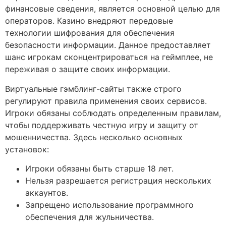
финансовые сведения, является основной целью для
операторов. Казино внедряют передовые
технологии шифрования для обеспечения
безопасности информации. Данное предоставляет
шанс игрокам сконцентрироваться на геймплее, не
переживая о защите своих информации.
Виртуальные гэмблинг-сайты также строго
регулируют правила применения своих сервисов.
Игроки обязаны соблюдать определенным правилам,
чтобы поддерживать честную игру и защиту от
мошенничества. Здесь несколько основных
установок:
Игроки обязаны быть старше 18 лет.
Нельзя разрешается регистрация нескольких
аккаунтов.
Запрещено использование программного
обеспечения для жульничества.