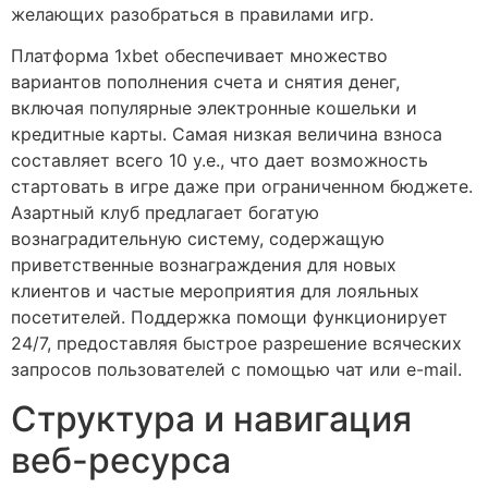
желающих разобраться в правилами игр.
Платформа 1xbet обеспечивает множество
вариантов пополнения счета и снятия денег,
включая популярные электронные кошельки и
кредитные карты. Самая низкая величина взноса
составляет всего 10 у.е., что дает возможность
стартовать в игре даже при ограниченном бюджете.
Азартный клуб предлагает богатую
вознаградительную систему, содержащую
приветственные вознаграждения для новых
клиентов и частые мероприятия для лояльных
посетителей. Поддержка помощи функционирует
24/7, предоставляя быстрое разрешение всяческих
запросов пользователей с помощью чат или e-mail.
Структура и навигация
веб-ресурса