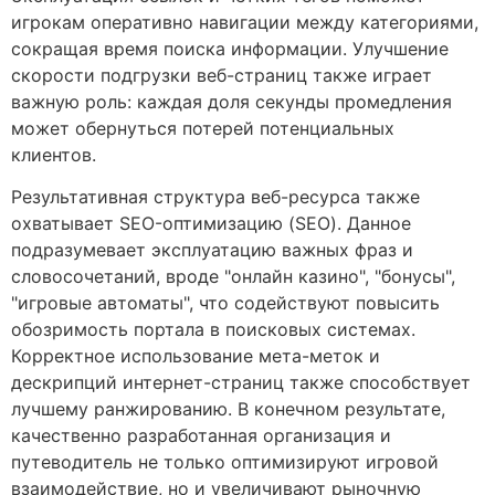
игрокам оперативно навигации между категориями,
сокращая время поиска информации. Улучшение
скорости подгрузки веб-страниц также играет
важную роль: каждая доля секунды промедления
может обернуться потерей потенциальных
клиентов.
Результативная структура веб-ресурса также
охватывает SEO-оптимизацию (SEO). Данное
подразумевает эксплуатацию важных фраз и
словосочетаний, вроде "онлайн казино", "бонусы",
"игровые автоматы", что содействуют повысить
обозримость портала в поисковых системах.
Корректное использование мета-меток и
дескрипций интернет-страниц также способствует
лучшему ранжированию. В конечном результате,
качественно разработанная организация и
путеводитель не только оптимизируют игровой
взаимодействие, но и увеличивают рыночную