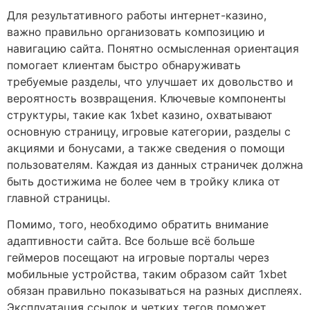
Для результативного работы интернет-казино,
важно правильно организовать композицию и
навигацию сайта. Понятно осмысленная ориентация
помогает клиентам быстро обнаруживать
требуемые разделы, что улучшает их довольство и
вероятность возвращения. Ключевые компоненты
структуры, такие как 1xbet казино, охватывают
основную страницу, игровые категории, разделы с
акциями и бонусами, а также сведения о помощи
пользователям. Каждая из данных страничек должна
быть достижима не более чем в тройку клика от
главной страницы.
Помимо, того, необходимо обратить внимание
адаптивности сайта. Все больше всё больше
геймеров посещают на игровые порталы через
мобильные устройства, таким образом сайт 1xbet
обязан правильно показываться на разных дисплеях.
Эксплуатация ссылок и четких тегов поможет