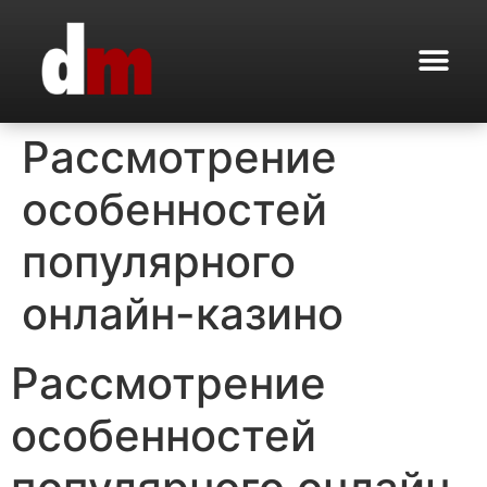
Рассмотрение
особенностей
популярного
онлайн-казино
Рассмотрение
особенностей