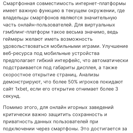
Смартфонная совместимость интернет-платформы
имеет важную функцию в текущем окружении, где
владельцы смартфонов являются значительную
часть онлайн-пользователей. Для виртуальных
гэмблинг-платформ такое весьма значимо, ведь
геймеры желают иметь возможность
удовольствоваться мобильными играми. Улучшение
веб-ресурса под мобильные устройства
предполагает гибкий интерфейс, что автоматически
подстраивается под габариты дисплея, а также
скоростное открытие страниц. Анализы
демонстрируют, что более 50% игроков покидают
сайт 1xbet, если его открытие отнимает более 3
секунд.
Помимо этого, для онлайн игорных заведений
критически важно защитить сохранность и
приватность данных пользователей при
подключении через смартфоны. Это достигается за