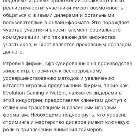
подобных игровых приложений заключается в их
реалистичности: участники имеют возможность
общаться с живыми дилерами и остальными
пользователями в онлайн-формате. Это порождает
чувство участия и вносит элемент социального
коммуникации, что так важен для множества
участников, и 1xbet является прекрасным образцом
данного.
Игровые фирмы, сфокусированные на производстве
живых игр, стремятся к беспрерывному
усовершенствованию методов и увеличению
каталога игровых предложений. Фирмы, такие как
Evolution Gaming и NetEnt, являются лидерами в
этой индустрии, предоставляя клиентам доступ к
отличным трансляциям и различным игровым
форматам. Необходимо подчеркнуть, что уровень
стриминга и мастерство дилеров имеют ключевую
роль в привлечении внимания геймеров.