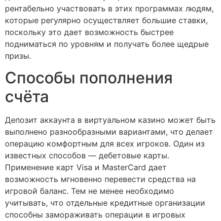
рентабельно участвовать в этих программах людям,
которые регулярно осуществляет большие ставки,
поскольку это дает возможность быстрее
подниматься по уровням и получать более щедрые
призы.
Способы пополнения
счёта
Депозит аккаунта в виртуальном казино может быть
выполнено разнообразными вариантами, что делает
операцию комфортным для всех игроков. Один из
известных способов — дебетовые карты.
Применение карт Visa и MasterCard дает
возможность мгновенно перевести средства на
игровой баланс. Тем не менее необходимо
учитывать, что отдельные кредитные организации
способны замораживать операции в игровых