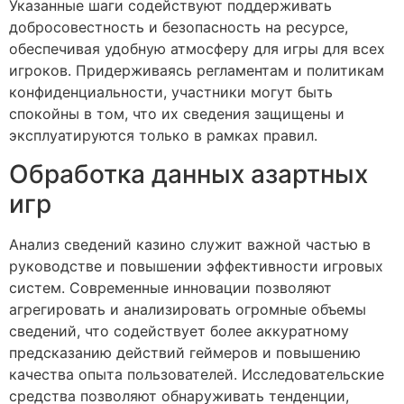
Указанные шаги содействуют поддерживать
добросовестность и безопасность на ресурсе,
обеспечивая удобную атмосферу для игры для всех
игроков. Придерживаясь регламентам и политикам
конфиденциальности, участники могут быть
спокойны в том, что их сведения защищены и
эксплуатируются только в рамках правил.
Обработка данных азартных
игр
Анализ сведений казино служит важной частью в
руководстве и повышении эффективности игровых
систем. Современные инновации позволяют
агрегировать и анализировать огромные объемы
сведений, что содействует более аккуратному
предсказанию действий геймеров и повышению
качества опыта пользователей. Исследовательские
средства позволяют обнаруживать тенденции,