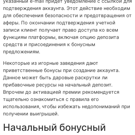
указанный e-mail придет уведомление с ссылкой для
подтверждения аккаунта. Этот действие необходим
для обеспечения безопасности и предотвращения от
аферы. По окончании подтверждения учетной
записи клиент получает право доступа ко всем
функциям платформы, включая опцию депозита
средств и присоединения к бонусным
предложениям.
Некоторые из игорные заведения дают
приветственные бонусы при создание аккаунта.
Данное может быть даровые раскрутки ли
прибавочные ресурсы на начальный депозит.
Впрочем до активацией премии рекомендуется
тщательно ознакомиться с правила его
использования, чтобы избежать недопониманий при
получении выигрышей.
Начальный бонусный