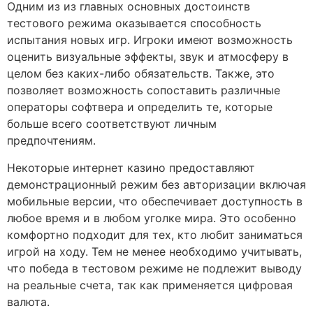
Одним из из главных основных достоинств
тестового режима оказывается способность
испытания новых игр. Игроки имеют возможность
оценить визуальные эффекты, звук и атмосферу в
целом без каких-либо обязательств. Также, это
позволяет возможность сопоставить различные
операторы софтвера и определить те, которые
больше всего соответствуют личным
предпочтениям.
Некоторые интернет казино предоставляют
демонстрационный режим без авторизации включая
мобильные версии, что обеспечивает доступность в
любое время и в любом уголке мира. Это особенно
комфортно подходит для тех, кто любит заниматься
игрой на ходу. Тем не менее необходимо учитывать,
что победа в тестовом режиме не подлежит выводу
на реальные счета, так как применяется цифровая
валюта.