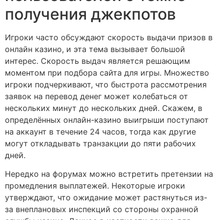
получения джекпотов
Игроки часто обсуждают скорость выдачи призов в
онлайн казино, и эта тема вызывает большой
интерес. Скорость выдач является решающим
моментом при подбора сайта для игры. Множество
игроки подчеркивают, что быстрота рассмотрения
заявок на перевод денег может колебаться от
нескольких минут до нескольких дней. Скажем, в
определённых онлайн-казино выигрыши поступают
на аккаунт в течение 24 часов, тогда как другие
могут откладывать транзакции до пяти рабочих
дней.
Нередко на форумах можно встретить претензии на
промедления выплатежей. Некоторые игроки
утверждают, что ожидание может растянуться из-
за внеплановых инспекций со стороны охранной