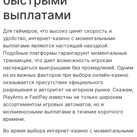
быстрыми
выплатами
Для геймеров, что высоко ценят скорость и
удобство, интернет-казино с моментальными
выплатами являются настоящей находкой.
Подобные платформы гарантируют моментальные
транзакции, что дает возможность игрокам
наслаждаться выигрышами без промедлений. Одним
из из важных факторов при выбора онлайн-казино
оказывается присутствие официального
разрешения и авторитет на игорном рынке. Скажем,
PlayAmo и FastPay известны не только широким
ассортиментом игровых автоматов, но и
молниеносными выплатами в течение короткого
времени.
Во время выбора интернет-казино с моментальными