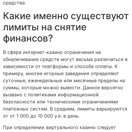
средства.
Какие именно существуют
лимиты на снятие
финансов?
В сфере интернет-казино ограничения на
обналичивание средств могут весьма различаться в
зависимости от платформы и способа оплаты. К
примеру, многие игорные заведения определяют
суточные, еженедельные или месячные пределы на
суммы, которые можно вывести. Данное вероятно
вызвано с политиками информационной
безопасности или техническими ограничениями
платежных систем. В среднем, лимиты варьируются
от от 1 000 до 10 000 у.е. в день.
При определении виртуального казино следует