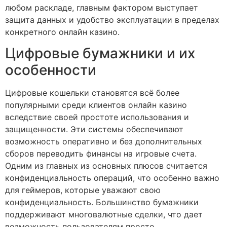
любом раскладе, главным фактором выступает
защита данных и удобство эксплуатации в пределах
конкретного онлайн казино.
Цифровые бумажники и их
особенности
Цифровые кошельки становятся всё более
популярными среди клиентов онлайн казино
вследствие своей простоте использования и
защищенности. Эти системы обеспечивают
возможность оперативно и без дополнительных
сборов переводить финансы на игровые счета.
Одним из главных из основных плюсов считается
конфиденциальность операций, что особенно важно
для геймеров, которые уважают свою
конфиденциальность. Большинство бумажники
поддерживают многовалютные сделки, что дает
возможность пользователям просто