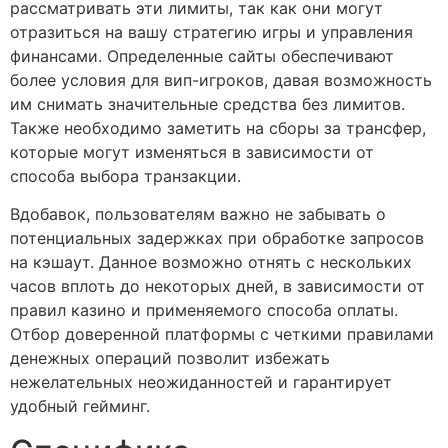
рассматривать эти лимиты, так как они могут
отразиться на вашу стратегию игры и управления
финансами. Определенные сайты обеспечивают
более условия для вип-игроков, давая возможность
им снимать значительные средства без лимитов.
Также необходимо заметить на сборы за трансфер,
которые могут изменяться в зависимости от
способа выбора транзакции.
Вдобавок, пользователям важно не забывать о
потенциальных задержках при обработке запросов
на кэшаут. Данное возможно отнять с нескольких
часов вплоть до некоторых дней, в зависимости от
правил казино и применяемого способа оплаты.
Отбор доверенной платформы с четкими правилами
денежных операций позволит избежать
нежелательных неожиданностей и гарантирует
удобный гейминг.