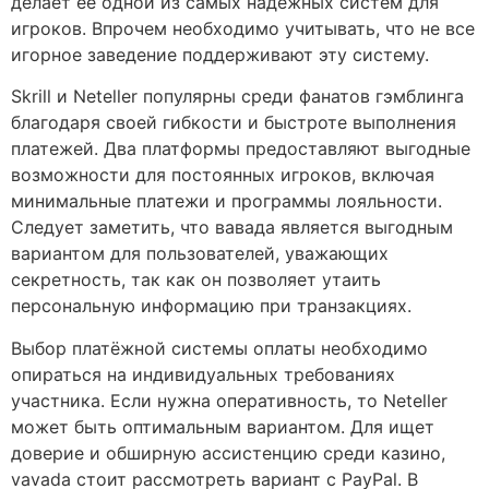
делает её одной из самых надёжных систем для
игроков. Впрочем необходимо учитывать, что не все
игорное заведение поддерживают эту систему.
Skrill и Neteller популярны среди фанатов гэмблинга
благодаря своей гибкости и быстроте выполнения
платежей. Два платформы предоставляют выгодные
возможности для постоянных игроков, включая
минимальные платежи и программы лояльности.
Следует заметить, что вавада является выгодным
вариантом для пользователей, уважающих
секретность, так как он позволяет утаить
персональную информацию при транзакциях.
Выбор платёжной системы оплаты необходимо
опираться на индивидуальных требованиях
участника. Если нужна оперативность, то Neteller
может быть оптимальным вариантом. Для ищет
доверие и обширную ассистенцию среди казино,
vavada стоит рассмотреть вариант с PayPal. В