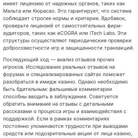
имеет лицензию от надежных органов, таких как
Мальта или Кюрасао. Это гарантирует, что система
соблюдает строгие нормы и критерии. Вдобавок,
проверьте лицензий от самостоятельных фирм-
аудиторов, таких как eCOGRA или iTech Labs. Эти
структуры осуществляют периодические проверки
добросовестности игр и защищенности транзакций.
Последующий ход — анализ отзывов прочих
игроков. Исследование реальных отзывов на
форумах и специализированных сайтах поможет
разобраться в имидж казино. Однако необходимо
быть бдительным: фальшивые комментарии
способны вводить в заблуждение. Советуется
обратить внимание на отзывы с детальными
рассказами о процесса игры и взаимодействия с
поддержкой. Если в рамках комментариях
постоянно упоминаются трудности при выводами
средств или подозрительные акции от лица казино,