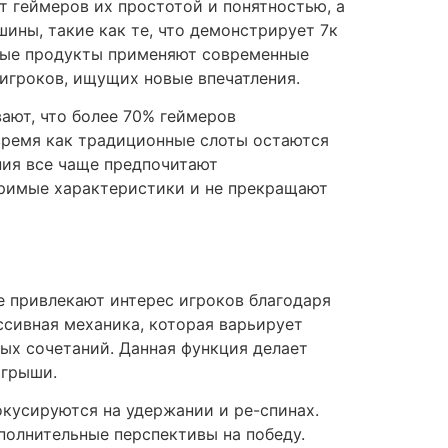
 геймеров их простотой и понятностью, а
ины, такие как те, что демонстрирует 7к
вые продукты применяют современные
 игроков, ищущих новые впечатления.
ают, что более 70% геймеров
 время как традиционные слоты остаются
ния все чаще предпочитают
оримые характеристики и не прекращают
е привлекают интерес игроков благодаря
сивная механика, которая варьирует
ых сочетаний. Данная функция делает
игрыши.
окусируются на удержании и ре-спинах.
полнительные перспективы на победу.