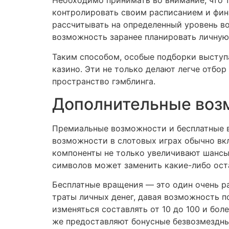
Необходимо принимать во внимание, что 
контролировать своим расписанием и фин
рассчитывать на определенный уровень во
возможность заранее планировать личную
Таким способом, особые подборки выступ
казино. Эти не только делают легче отбо
пространство гэмблинга.
Дополнительные воз
Премиальные возможности и бесплатные 
возможности в слотовых играх обычно вк
компоненты не только увеличивают шансы 
символов может заменить какие-либо ост
Бесплатные вращения — это один очень р
траты личных денег, давая возможность п
изменяться составлять от 10 до 100 и бо
же предоставляют бонусные безвозмездны