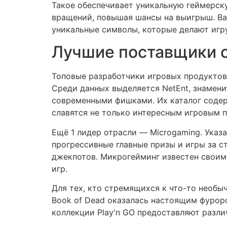
Такое обеспечивает уникальную геймерск
вращений, повышая шансы на выигрыш. Ва
уникальные символы, которые делают игру
Лучшие поставщики с
Топовые разработчики игровых продуктов 
Среди данных выделяется NetEnt, знамен
современными фишками. Их каталог содерж
славятся не только интересным игровым п
Ещё 1 лидер отрасли — Microgaming. Указ
прогрессивные главные призы и игры за с
джекпотов. Микрогейминг известен своим
игр.
Для тех, кто стремящихся к что-то необы
Book of Dead оказалась настоящим фурор
коллекции Play'n GO предоставляют разли