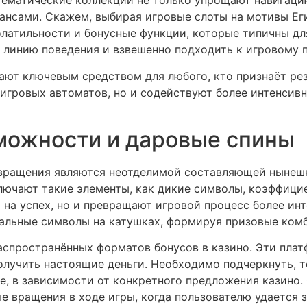
тематические коллекции не только упрощают навигаци
ансами. Скажем, выбирая игровые слоты на мотивы Ег
латильности и бонусные функции, которые типичны для
 линию поведения и взвешенно подходить к игровому п
ают ключевым средством для любого, кто признаёт рез
р игровых автоматов, но и содействуют более интенси
можности и даровые спины
вращения являются неотделимой составляющей нынешн
лючают такие элементы, как дикие символы, коэффицие
на успех, но и превращают игровой процесс более ин
альные символы на катушках, формируя призовые комб
аспространённых форматов бонусов в казино. Эти плат
олучить настоящие деньги. Необходимо подчеркнуть, т
лее, в зависимости от конкретного предложения казино
е вращения в ходе игры, когда пользователю удается 