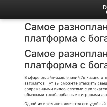
D
Самое разноплан
платформа с бог
Самое разноплан
платформа с бог
В сфере онлайн-развлечений 7к казино от
автоматов. Тут вы сможете отыскать свыш
современными видео-слотами с увлекате
обычными трехбарабанными игровыми авт
Одной из изюминок является его удобный