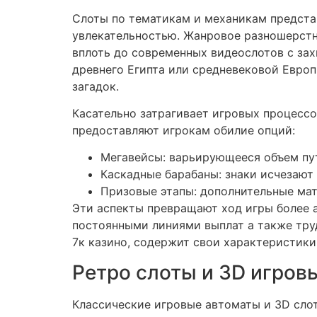
Слоты по тематикам и механикам предста
увлекательностью. Жанровое разношерстно
вплоть до современных видеослотов с за
древнего Египта или средневековой Евро
загадок.
Касательно затрагивает игровых процессо
предоставляют игрокам обилие опций:
Мегавейсы: варьирующееся объем пу
Каскадные барабаны: знаки исчезают
Призовые этапы: дополнительные ма
Эти аспекты превращают ход игры более
постоянными линиями выплат а также тру
7к казино, содержит свои характеристики
Ретро слоты и 3D игров
Классические игровые автоматы и 3D сло