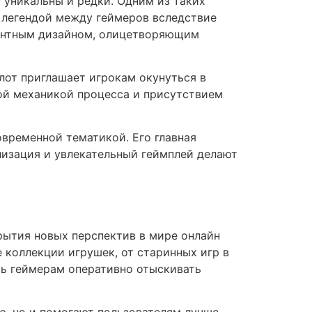
 уникальны и редки. Одним из таких
л легендой между геймеров вследствие
гантным дизайном, олицетворяющим
лот приглашает игрокам окунуться в
ой механикой процесса и присутствием
современной тематикой. Его главная
лизация и увлекательный геймплей делают
рытия новых перспектив в мире онлайн
коллекции игрушек, от старинных игр в
ть геймерам оперативно отыскивать