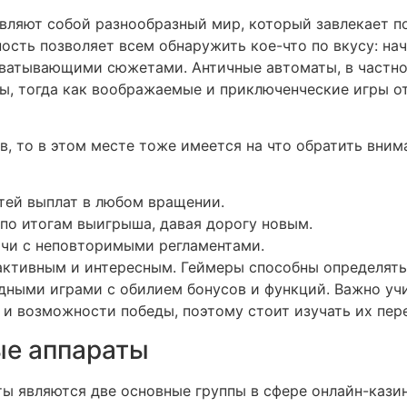
вляют собой разнообразный мир, который завлекает п
сть позволяет всем обнаружить кое-что по вкусу: на
хватывающими сюжетами. Античные автоматы, в частнос
пы, тогда как воображаемые и приключенческие игры о
в, то в этом месте тоже имеется на что обратить вни
тей выплат в любом вращении.
 по итогам выигрыша, давая дорогу новым.
тчи с неповторимыми регламентами.
 активным и интересным. Геймеры способны определят
дными играми с обилием бонусов и функций. Важно уч
 и возможности победы, поэтому стоит изучать их пере
ые аппараты
ты являются две основные группы в сфере онлайн-каз