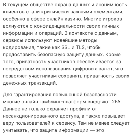
В текущем обществе охрана данных и анонимность
клиентов стали критически важными элементами,
особенно в сфере онлайн казино. Многие игроков
волнуются о конфиденциальности своих личных
информации и операций. В контексте с данным,
сервисы используют новейшие методы
кодирования, такие как SSL и TLS, чтобы
предоставить безопасную защиту данных. Кроме
того, приватность участников обеспечивается за
посредством использования цифровых валют, что
позволяет участникам сохранять приватность своих
денежных транзакций.
Для гарантирования повышенной безопасности
многие онлайн гэмблинг-платформ внедряют 2FA.
Данное не только охраняет профили от
несанкционированного доступа, а также повышает
веру пользователей к сервису. Тем не менее следует
учитывать, что защита информации — это