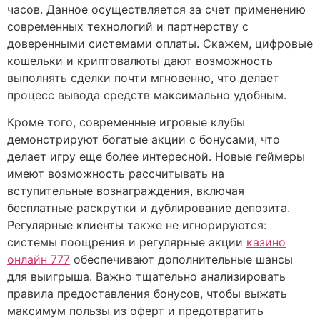
часов. Данное осуществляется за счет применению
современных технологий и партнерству с
доверенными системами оплаты. Скажем, цифровые
кошельки и криптовалюты дают возможность
выполнять сделки почти мгновенно, что делает
процесс вывода средств максимально удобным.
Кроме того, современные игровые клубы
демонстрируют богатые акции с бонусами, что
делает игру еще более интересной. Новые геймеры
имеют возможность рассчитывать на
вступительные вознаграждения, включая
бесплатные раскрутки и дублирование депозита.
Регулярные клиенты также не игнорируются:
системы поощрения и регулярные акции
казино
онлайн 777
обеспечивают дополнительные шансы
для выигрыша. Важно тщательно анализировать
правила предоставления бонусов, чтобы выжать
максимум пользы из оферт и предотвратить