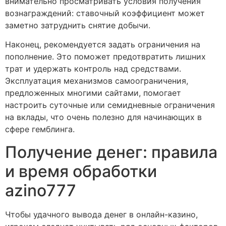
внимательно просматривать условия получения
вознаграждений: ставочный коэффициент может
заметно затруднить снятие добычи.
Наконец, рекомендуется задать ограничения на
пополнение. Это поможет предотвратить лишних
трат и удержать контроль над средствами.
Эксплуатация механизмов самоограничения,
предложенных многими сайтами, помогает
настроить суточные или семидневные ограничения
на вклады, что очень полезно для начинающих в
сфере гемблинга.
Получение денег: правила
и время обработки
azino777
Чтобы удачного вывода денег в онлайн-казино,