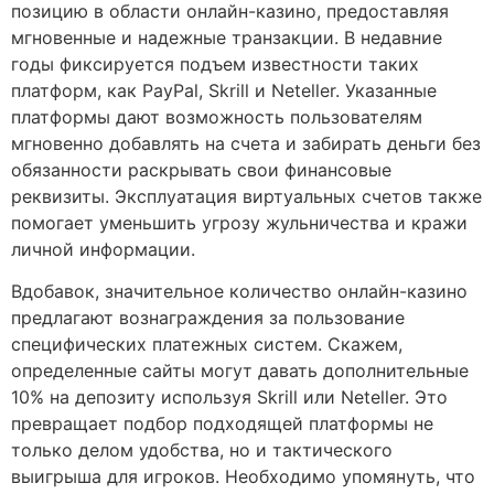
позицию в области онлайн-казино, предоставляя
мгновенные и надежные транзакции. В недавние
годы фиксируется подъем известности таких
платформ, как PayPal, Skrill и Neteller. Указанные
платформы дают возможность пользователям
мгновенно добавлять на счета и забирать деньги без
обязанности раскрывать свои финансовые
реквизиты. Эксплуатация виртуальных счетов также
помогает уменьшить угрозу жульничества и кражи
личной информации.
Вдобавок, значительное количество онлайн-казино
предлагают вознаграждения за пользование
специфических платежных систем. Скажем,
определенные сайты могут давать дополнительные
10% на депозиту используя Skrill или Neteller. Это
превращает подбор подходящей платформы не
только делом удобства, но и тактического
выигрыша для игроков. Необходимо упомянуть, что