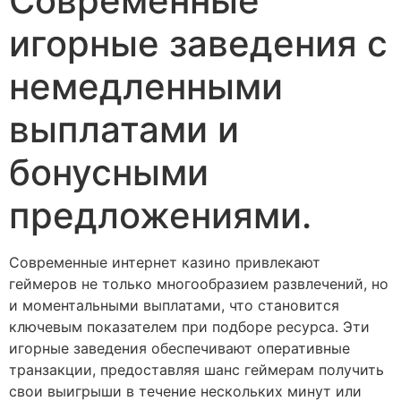
Современные
игорные заведения с
немедленными
выплатами и
бонусными
предложениями.
Современные интернет казино привлекают
геймеров не только многообразием развлечений, но
и моментальными выплатами, что становится
ключевым показателем при подборе ресурса. Эти
игорные заведения обеспечивают оперативные
транзакции, предоставляя шанс геймерам получить
свои выигрыши в течение нескольких минут или