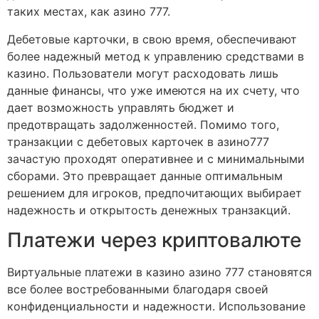
таких местах, как азино 777.
Дебетовые карточки, в свою время, обеспечивают
более надежный метод к управлению средствами в
казино. Пользователи могут расходовать лишь
данные финансы, что уже имеются на их счету, что
дает возможность управлять бюджет и
предотвращать задолженностей. Помимо того,
транзакции с дебетовых карточек в азино777
зачастую проходят оперативнее и с минимальными
сборами. Это превращает данные оптимальным
решением для игроков, предпочитающих выбирает
надежность и открытость денежных транзакций.
Платежи через криптовалюте
Виртуальные платежи в казино азино 777 становятся
все более востребованными благодаря своей
конфиденциальности и надежности. Использование