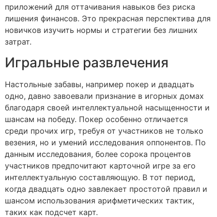
приложений для оттачивания навыков без риска
лишения финансов. Это прекрасная перспектива для
новичков изучить нормы и стратегии без лишних
затрат.
Игральные развлечения
Настольные забавы, например покер и двадцать
одно, давно завоевали признание в игорных домах
благодаря своей интеллектуальной насыщенности и
шансам на победу. Покер особенно отличается
среди прочих игр, требуя от участников не только
везения, но и умений исследования оппонентов. По
данным исследования, более сорока процентов
участников предпочитают карточной игре за его
интеллектуальную составляющую. В тот период,
когда двадцать одно завлекает простотой правил и
шансом использования арифметических тактик,
таких как подсчет карт.