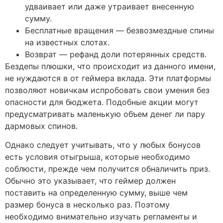
удваивает или даже утраивает внесенную
сумму.
Бесплатные вращения — безвозмездные спины
на известных слотах.
Возврат — рефанд доли потерянных средств.
Бездепы плюшки, что происходит из данного имени,
не нуждаются в от геймера вклада. Эти платформы
позволяют новичкам испробовать свои умения без
опасности для бюджета. Подобные акции могут
предусматривать маленькую объем денег ли пару
дармовых спинов.
Однако следует учитывать, что у любых бонусов
есть условия отыгрыша, которые необходимо
соблюсти, прежде чем получится обналичить приз.
Обычно это указывает, что геймер должен
поставить на определенную сумму, выше чем
размер бонуса в несколько раз. Поэтому
необходимо внимательно изучать регламенты и