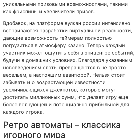
уникальными призовыми возможностями, такими
как фриспины и увеличители призов.
Вдобавок, на платформе вулкан россии интенсивно
встраиваются разработки виртуальной реальности,
дающие возможность геймерам полностью
погрузиться в атмосферу казино. Теперь каждый
участник может ощутить себя в эпицентре событий,
будучи в домашних условиях. Благодаря указанным
нововведениям слоты превращаются в не просто
весельем, а настоящим авантюрой. Нельзя стоит
забывать и о возрастающей известности
увеличивающихся джекпотов, которые могут
достигать миллионных сумм, что делает игру еще
более волнующей и потенциально прибыльной для
каждого игрока.
Ретро автоматы – классика
игорного мира