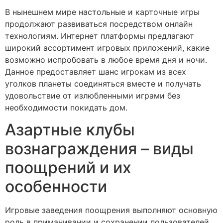
В нынешнем мире настольные и карточные игры
продолжают развиваться посредством онлайн
технологиям. Интернет платформы предлагают
широкий ассортимент игровых приложений, какие
возможно испробовать в любое время дня и ночи.
Данное предоставляет шанс игрокам из всех
уголков планеты соединяться вместе и получать
удовольствие от излюбленными играми без
необходимости покидать дом.
Азартные клубы
вознаграждения – виды
поощрений и их
особенности
Игровые заведения поощрения выполняют основную
роль в приманивании и сохранении пользователей.