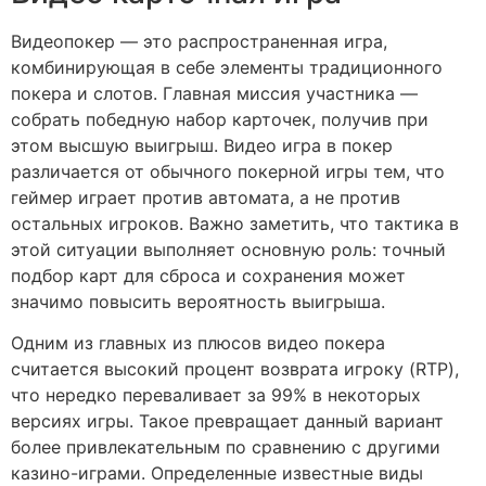
Видеопокер — это распространенная игра,
комбинирующая в себе элементы традиционного
покера и слотов. Главная миссия участника —
собрать победную набор карточек, получив при
этом высшую выигрыш. Видео игра в покер
различается от обычного покерной игры тем, что
геймер играет против автомата, а не против
остальных игроков. Важно заметить, что тактика в
этой ситуации выполняет основную роль: точный
подбор карт для сброса и сохранения может
значимо повысить вероятность выигрыша.
Одним из главных из плюсов видео покера
считается высокий процент возврата игроку (RTP),
что нередко переваливает за 99% в некоторых
версиях игры. Такое превращает данный вариант
более привлекательным по сравнению с другими
казино-играми. Определенные известные виды