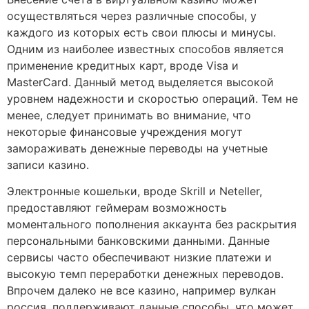
осуществляться через различные способы, у
каждого из которых есть свои плюсы и минусы.
Одним из наиболее известных способов является
применение кредитных карт, вроде Visa и
MasterCard. Данный метод выделяется высокой
уровнем надежности и скоростью операций. Тем не
менее, следует принимать во внимание, что
некоторые финансовые учреждения могут
замораживать денежные переводы на учетные
записи казино.
Электронные кошельки, вроде Skrill и Neteller,
предоставляют геймерам возможность
моментального пополнения аккаунта без раскрытия
персональными банковскими данными. Данные
сервисы часто обеспечивают низкие платежи и
высокую темп переработки денежных переводов.
Впрочем далеко не все казино, например вулкан
россия, поддерживают данные способы, что может