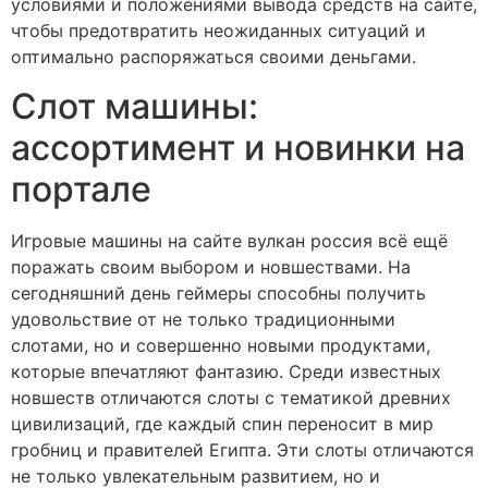
условиями и положениями вывода средств на сайте,
чтобы предотвратить неожиданных ситуаций и
оптимально распоряжаться своими деньгами.
Слот машины:
ассортимент и новинки на
портале
Игровые машины на сайте вулкан россия всё ещё
поражать своим выбором и новшествами. На
сегодняшний день геймеры способны получить
удовольствие от не только традиционными
слотами, но и совершенно новыми продуктами,
которые впечатляют фантазию. Среди известных
новшеств отличаются слоты с тематикой древних
цивилизаций, где каждый спин переносит в мир
гробниц и правителей Египта. Эти слоты отличаются
не только увлекательным развитием, но и