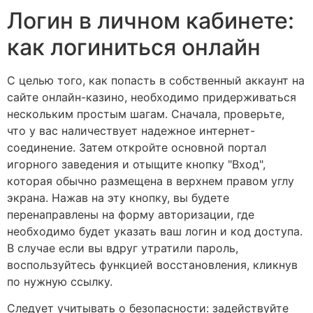
Логин в личном кабинете:
как логиниться онлайн
С целью того, как попасть в собственный аккаунт на
сайте онлайн-казино, необходимо придерживаться
нескольким простым шагам. Сначала, проверьте,
что у вас наличествует надежное интернет-
соединение. Затем откройте основной портал
игорного заведения и отыщите кнопку "Вход",
которая обычно размещена в верхнем правом углу
экрана. Нажав на эту кнопку, вы будете
перенаправлены на форму авторизации, где
необходимо будет указать ваш логин и код доступа.
В случае если вы вдруг утратили пароль,
воспользуйтесь функцией восстановления, кликнув
по нужную ссылку.
Следует учитывать о безопасности: задействуйте