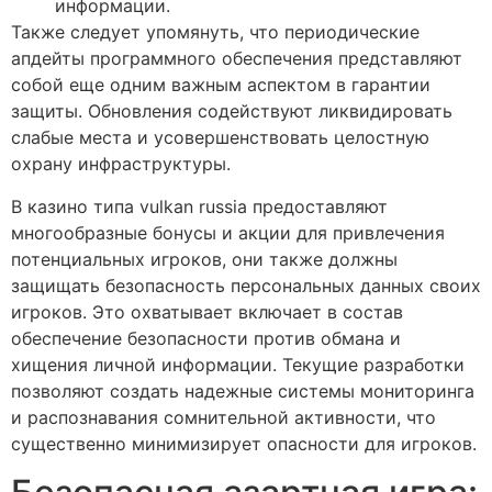
информации.
Также следует упомянуть, что периодические
апдейты программного обеспечения представляют
собой еще одним важным аспектом в гарантии
защиты. Обновления содействуют ликвидировать
слабые места и усовершенствовать целостную
охрану инфраструктуры.
В казино типа vulkan russia предоставляют
многообразные бонусы и акции для привлечения
потенциальных игроков, они также должны
защищать безопасность персональных данных своих
игроков. Это охватывает включает в состав
обеспечение безопасности против обмана и
хищения личной информации. Текущие разработки
позволяют создать надежные системы мониторинга
и распознавания сомнительной активности, что
существенно минимизирует опасности для игроков.