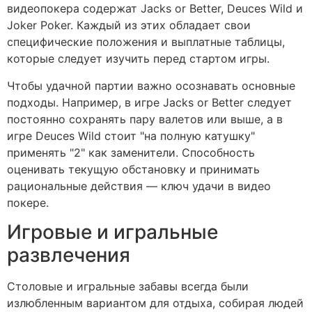
видеопокера содержат Jacks or Better, Deuces Wild и
Joker Poker. Каждый из этих обладает свои
специфические положения и выплатные таблицы,
которые следует изучить перед стартом игры.
Чтобы удачной партии важно осознавать основные
подходы. Например, в игре Jacks or Better следует
постоянно сохранять пару валетов или выше, а в
игре Deuces Wild стоит "на полную катушку"
применять "2" как заменители. Способность
оценивать текущую обстановку и принимать
рациональные действия — ключ удачи в видео
покере.
Игровые и игральные
развлечения
Столовые и игральные забавы всегда были
излюбленным вариантом для отдыха, собирая людей