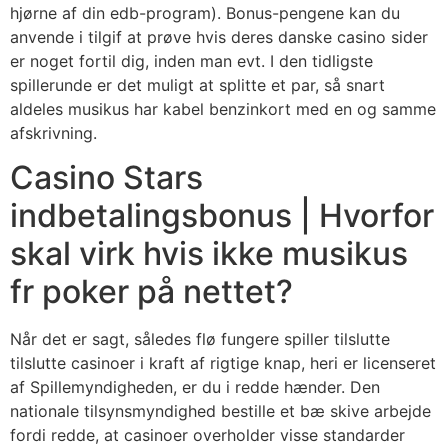
hjørne af din edb-program). Bonus-pengene kan du
anvende i tilgif at prøve hvis deres danske casino sider
er noget fortil dig, inden man evt.
I den tidligste
spillerunde er det muligt at splitte et par, så snart
aldeles musikus har kabel benzinkort med en og samme
afskrivning.
Casino Stars
indbetalingsbonus | Hvorfor
skal virk hvis ikke musikus
fr poker på nettet?
Når det er sagt, således flø fungere spiller tilslutte
tilslutte casinoer i kraft af rigtige knap, heri er licenseret
af Spillemyndigheden, er du i redde hænder. Den
nationale tilsynsmyndighed bestille et bæ skive arbejde
fordi redde, at casinoer overholder visse standarder