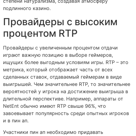
степени натурализма, создавая атмосферу
подлинного казино.
Провайдеры с высоким
процентом RTP
Провайдеры с увеличенным процентом отдачи
играют важную позицию в выборе геймеров,
ищущих более выгодным условиям игры. RTP – это
метрика, который отображает часть от всех
сделанных ставок, отдаваемый геймерам в виде
выигрышей. Чем значительнее RTP, то значительнее
вероятностей у игрока на достижение выигрыша в
длительной перспективе. Например, аппараты от
NetEnt обычно имеют RTP свыше 96%, что
завоевывает популярность среди опытных игроков
и в пин ап.
Участники пин ап необходимо придавать