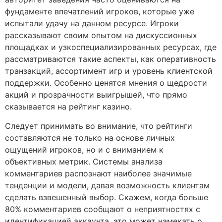
фундаменте впечатлений игроков, которые уже
испытали удачу на данном ресурсе. Игроки
рассказывают своим опытом на дискуссионных
площадках и узкоспециализированных ресурсах, где
рассматриваются такие аспекты, как оперативность
транзакций, ассортимент игр и уровень клиентской
поддержки. Особенно ценятся мнения о щедрости
акций и прозрачности выигрышей, что прямо
сказывается на рейтинг казино.
Следует принимать во внимание, что рейтинги
составляются не только на основе личных
ощущений игроков, но и с вниманием к
объективных метрик. Системы анализа
комментариев распознают наиболее значимые
тенденции и модели, давая возможность клиентам
сделать взвешенный выбор. Скажем, когда больше
80% комментариев сообщают о неприятностях с
идентификацией аккаунта, это может намекать о