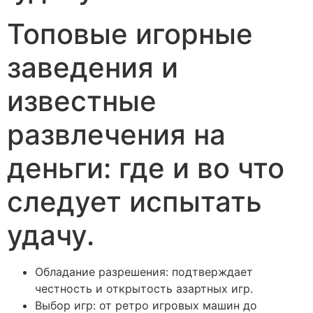
Топовые игорные
заведения и
известные
развлечения на
деньги: где и во что
следует испытать
удачу.
Обладание разрешения: подтверждает
честность и открытость азартных игр.
Выбор игр: от ретро игровых машин до