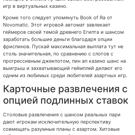
игр в виртуальных казино.
Кроме того следует упомянуть Book of Ra от
Novomatic. Этот игровой автомат завлекает
геймеров своей темой древнего Египта и шансом
заработать большие деньги благодаря опции
фриспинов. Пускай максимальная выплата тут не
столь значительная, по сравнению с слотов с
прогрессивным джекпотом, пин ап казино шанс на
выигрыш и захватывающий геймплей делают его
одним из любимых среди любителей азартных игр.
Карточные развлечения с
опцией подлинных ставок
Столовые развлечения с шансом реальных пари
дают игрокам исключительную перспективу
совмещать разумные планы с азартом. Хитовые