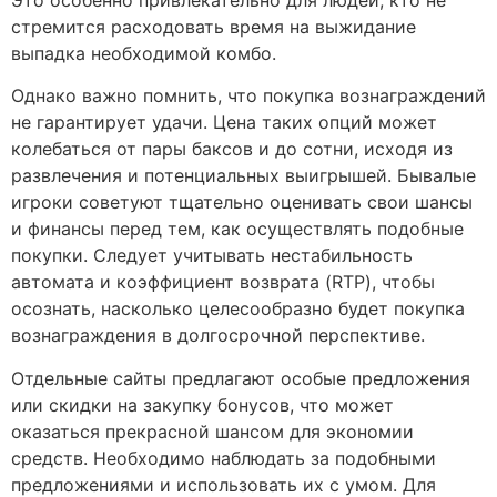
стремится расходовать время на выжидание
выпадка необходимой комбо.
Однако важно помнить, что покупка вознаграждений
не гарантирует удачи. Цена таких опций может
колебаться от пары баксов и до сотни, исходя из
развлечения и потенциальных выигрышей. Бывалые
игроки советуют тщательно оценивать свои шансы
и финансы перед тем, как осуществлять подобные
покупки. Следует учитывать нестабильность
автомата и коэффициент возврата (RTP), чтобы
осознать, насколько целесообразно будет покупка
вознаграждения в долгосрочной перспективе.
Отдельные сайты предлагают особые предложения
или скидки на закупку бонусов, что может
оказаться прекрасной шансом для экономии
средств. Необходимо наблюдать за подобными
предложениями и использовать их с умом. Для