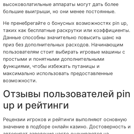
высоковолатильные аппараты могут дать более
большие выигрыши, но они менее постоянные.
Не пренебрегайте о бонусных возможностях pin up,
таких как бесплатные раскрутки или коэффициенты.
Данные способны значительно повысить шанс на
приз без дополнительных расходов. Начинающим
пользователям стоит выбирать игровые машины с
простыми и понятными дополнительными
функциями, чтобы избежать путаницы и
максимально использовать предоставленные
возможности.
Отзывы пользователей pin
up и рейтинги
Рецензии игроков и рейтинги выполняют основную
значение в подборе онлайн казино. Достоверность и
авторитет заведения часто оцениваются на