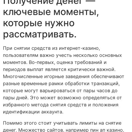
Получение денег —
ключевые моменты,
которые нужно
рассматривать.
При снятии средств из интернет-казино,
пользователям важно учесть несколько основных
моментов. Во-первых, оценка требований и
периодов выплат является критически важной.
Многочисленные игорные заведения обеспечивают
разные временные рамки обработки транзакций,
которые могут варьироваться от пары часов до
пары дней. Это может возможно определяться от
избранного метода снятия средств и положения
идентификации аккаунта.
Помимо этого стоит учитывать лимиты на снятие
денег. Множество сайтов, например пин ап казино,