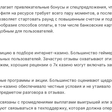
едлагает привлекательные бонусы и спецпредложения, ч
иля на ресурсе требует всего пару моментов, а после
позволяет стартовать раунд с повышенным счетом и по
ообразие способов оплаты, в том числе банковские кар
добным для пользователей.
ицию в подборе интернет-казино. Большинство геймер
ьных пользователей. Зачастую отзывы охватывают этих
ажем, хорошие рецензии о 7к казино могут включать 
ные программы и акции. Большинство оценивают щедр
н-казино обеспечивало честные условия и не утаивал
предметом разговора в отзывах.
связаны с промедлениями выплатами выигрышей или за
уют связываться в техподдержку, которая должна опе