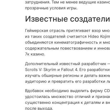
затруднения. Тем не менее ведущие казин
прозрачные условия игры.
Известные создатели
Геймерская отрасль притягивает взор мн
из таких создателей считается Hideo Koji
объединяются кинематографичность и мно
содержательным повествованием и иннова
7к казино.
Дополнительный известный разработчик — 
Scrolls V: Skyrim и Fallout 4. Его разра
изучать обширные регионы и делать важн
аудиторию и превратить его разработки л
Вдобавок необходимо выделить фирму CD Pr
удостоилась множество отличий и признан
существенно концентрация к деталям и вн
после выхода.