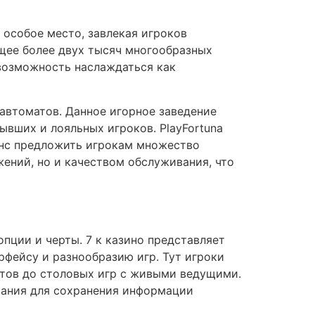
 особое место, завлекая игроков
щее более двух тысяч многообразных
 возможность наслаждаться как
 автоматов. Данное игорное заведение
вших и лояльных игроков. PlayFortuna
шанс предложить игрокам множество
ений, но и качеством обслуживания, что
пции и черты. 7 к казино представляет
рфейсу и разнообразию игр. Тут игроки
отов до столовых игр с живыми ведущими.
вания для сохранения информации