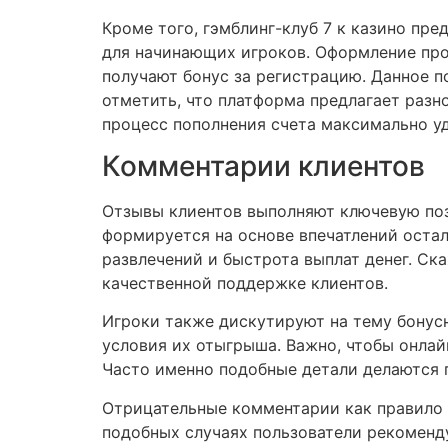
Кроме того, гэмблинг-клуб 7 к казино пр
для начинающих игроков. Оформление проф
получают бонус за регистрацию. Данное 
отметить, что платформа предлагает разн
процесс пополнения счета максимально у
Комментарии клиентов
Отзывы клиентов выполняют ключевую поз
формируется на основе впечатлений остал
развлечений и быстрота выплат денег. Ск
качественной поддержке клиентов.
Игроки также дискутируют на тему бонус
условия их отыгрыша. Важно, чтобы онлай
Часто именно подобные детали делаются 
Отрицательные комментарии как правило 
подобных случаях пользователи рекоменд