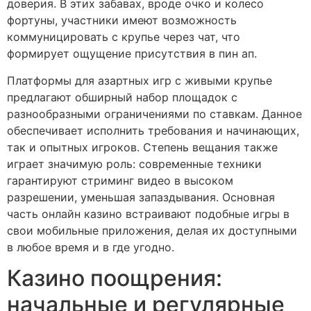
доверия. В этих забавах, вроде очко и колесо
фортуны, участники имеют возможность
коммуницировать с крупье через чат, что
формирует ощущение присутствия в пин ап.
Платформы для азартных игр с живыми крупье
предлагают обширный набор площадок с
разнообразными ограничениями по ставкам. Данное
обеспечивает исполнить требования и начинающих,
так и опытных игроков. Степень вещания также
играет значимую роль: современные техники
гарантируют стриминг видео в высоком
разрешении, уменьшая запаздывания. Основная
часть онлайн казино встраивают подобные игры в
свои мобильные приложения, делая их доступными
в любое время и в где угодно.
Казино поощрения:
начальные и регулярные