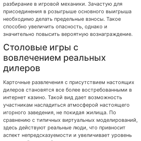
разбирание в игровой механики. Зачастую для
присоединения в розыгрыше основного выигрыша
необходимо делать предельные взносы. Такое
способно увеличить опасность, однако и
значительно повысить вероятную вознаграждение.
Столовые игры с
вовлечением реальных
дилеров
Карточные развлечения с присутствием настоящих
дилеров становятся все более востребованными в
интернет казино. Такой вид дает возможность
участникам насладиться атмосферой настоящего
игорного заведения, не покидая жилища. По
сравнению с типичных виртуальных моделирований,
здесь действуют реальные люди, что привносит
аспект непредсказуемости и увеличивает уровень