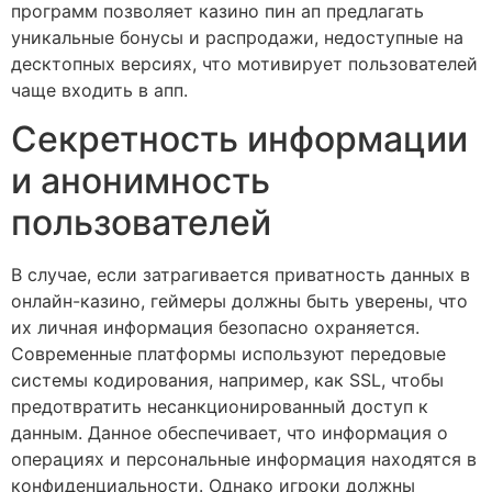
программ позволяет казино пин ап предлагать
уникальные бонусы и распродажи, недоступные на
десктопных версиях, что мотивирует пользователей
чаще входить в апп.
Секретность информации
и анонимность
пользователей
В случае, если затрагивается приватность данных в
онлайн-казино, геймеры должны быть уверены, что
их личная информация безопасно охраняется.
Современные платформы используют передовые
системы кодирования, например, как SSL, чтобы
предотвратить несанкционированный доступ к
данным. Данное обеспечивает, что информация о
операциях и персональные информация находятся в
конфиденциальности. Однако игроки должны