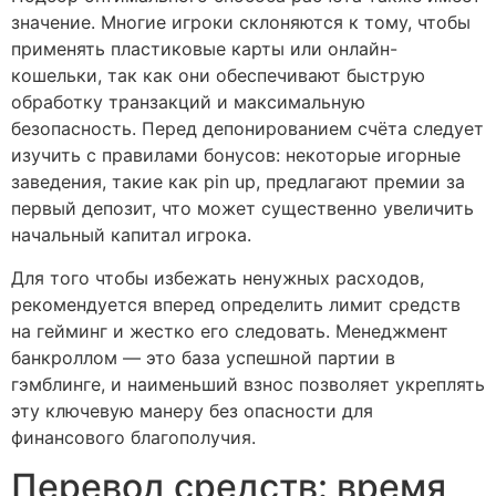
значение. Многие игроки склоняются к тому, чтобы
применять пластиковые карты или онлайн-
кошельки, так как они обеспечивают быструю
обработку транзакций и максимальную
безопасность. Перед депонированием счёта следует
изучить с правилами бонусов: некоторые игорные
заведения, такие как pin up, предлагают премии за
первый депозит, что может существенно увеличить
начальный капитал игрока.
Для того чтобы избежать ненужных расходов,
рекомендуется вперед определить лимит средств
на гейминг и жестко его следовать. Менеджмент
банкроллом — это база успешной партии в
гэмблинге, и наименьший взнос позволяет укреплять
эту ключевую манеру без опасности для
финансового благополучия.
Перевод средств: время