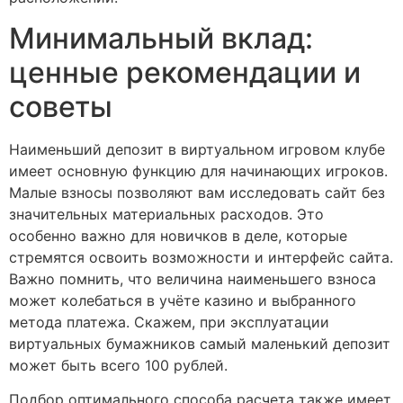
Минимальный вклад:
ценные рекомендации и
советы
Наименьший депозит в виртуальном игровом клубе
имеет основную функцию для начинающих игроков.
Малые взносы позволяют вам исследовать сайт без
значительных материальных расходов. Это
особенно важно для новичков в деле, которые
стремятся освоить возможности и интерфейс сайта.
Важно помнить, что величина наименьшего взноса
может колебаться в учёте казино и выбранного
метода платежа. Скажем, при эксплуатации
виртуальных бумажников самый маленький депозит
может быть всего 100 рублей.
Подбор оптимального способа расчета также имеет