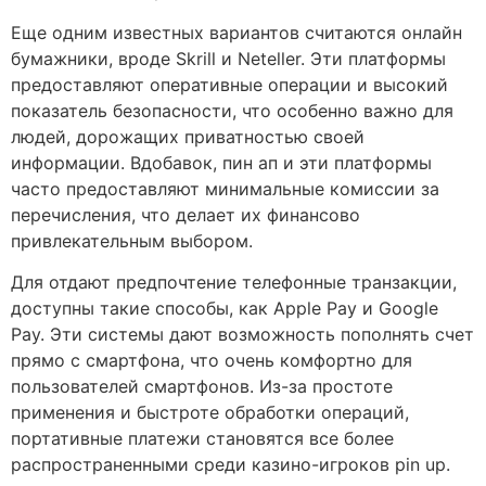
Еще одним известных вариантов считаются онлайн
бумажники, вроде Skrill и Neteller. Эти платформы
предоставляют оперативные операции и высокий
показатель безопасности, что особенно важно для
людей, дорожащих приватностью своей
информации. Вдобавок, пин ап и эти платформы
часто предоставляют минимальные комиссии за
перечисления, что делает их финансово
привлекательным выбором.
Для отдают предпочтение телефонные транзакции,
доступны такие способы, как Apple Pay и Google
Pay. Эти системы дают возможность пополнять счет
прямо с смартфона, что очень комфортно для
пользователей смартфонов. Из-за простоте
применения и быстроте обработки операций,
портативные платежи становятся все более
распространенными среди казино-игроков pin up.