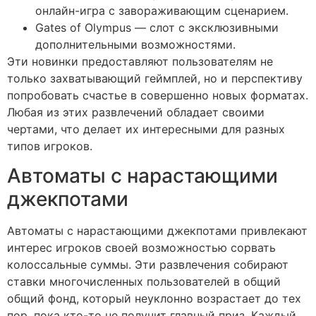
онлайн-игра с завораживающим сценарием.
Gates of Olympus — слот с эксклюзивными
дополнительными возможностями.
Эти новинки предоставляют пользователям не
только захватывающий геймплей, но и перспективу
попробовать счастье в совершенно новых форматах.
Любая из этих развлечений обладает своими
чертами, что делает их интересными для разных
типов игроков.
Автоматы с нарастающими
джекпотами
Автоматы с нарастающими джекпотами привлекают
интерес игроков своей возможностью сорвать
колоссальные суммы. Эти развлечения собирают
ставки многочисленных пользователей в общий
общий фонд, который неуклонно возрастает до тех
пор, пока кто-то не получит главный приз. Каждый