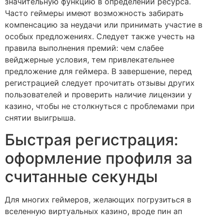
значительную функцию в определении ресурса.
Часто геймеры имеют возможность забирать
компенсацию за неудачи или принимать участие в
особых предложениях. Следует также учесть на
правила выполнения премий: чем слабее
вейджерные условия, тем привлекательнее
предложение для геймера. В завершение, перед
регистрацией следует прочитать отзывы других
пользователей и проверить наличие лицензии у
казино, чтобы не столкнуться с проблемами при
снятии выигрыша.
Быстрая регистрация:
оформление профиля за
считанные секунды
Для многих геймеров, желающих погрузиться в
вселенную виртуальных казино, вроде пин ап