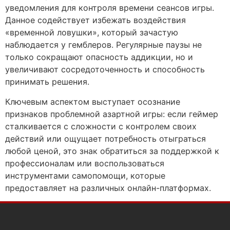
уведомления для контроля времени сеансов игры.
Данное содействует избежать воздействия
«временной ловушки», который зачастую
наблюдается у гемблеров. Регулярные паузы не
только сокращают опасность аддикции, но и
увеличивают сосредоточенность и способность
принимать решения.
Ключевым аспектом выступает осознание
признаков проблемной азартной игры: если геймер
сталкивается с сложности с контролем своих
действий или ощущает потребность отыграться
любой ценой, это знак обратиться за поддержкой к
профессионалам или воспользоваться
инструментами самопомощи, которые
предоставляет на различных онлайн-платформах.