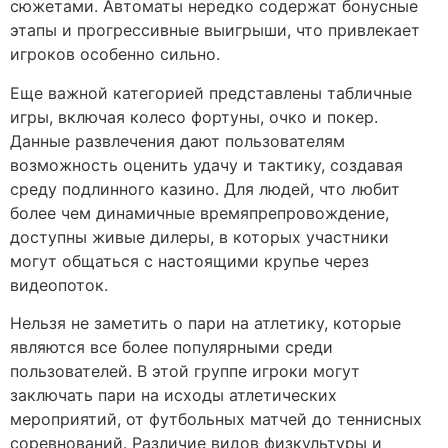
сюжетами. Автоматы нередко содержат бонусные
этапы и прогрессивные выигрыши, что привлекает
игроков особенно сильно.
Еще важной категорией представлены табличные
игры, включая колесо фортуны, очко и покер.
Данные развлечения дают пользователям
возможность оценить удачу и тактику, создавая
среду подлинного казино. Для людей, что любит
более чем динамичные времяпрепровождение,
доступны живые дилеры, в которых участники
могут общаться с настоящими крупье через
видеопоток.
Нельзя не заметить о пари на атлетику, которые
являются все более популярными среди
пользователей. В этой группе игроки могут
заключать пари на исходы атлетических
мероприятий, от футбольных матчей до теннисных
соревнований. Различие видов физкультуры и