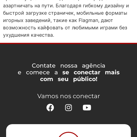
азартничать на пути. Благодаря гибкому дизайну и
быстрой загрузке страничек, мобильные форматы
игорных заведений, такие как Flagman, дают
возможность кайфовать от любимыми играми без
ухудшения качества.
Contate nossa agência
e comece a
se conectar mais
com seu público!
Vamos nos conectar