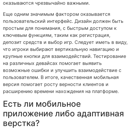
оказываются чрезвычайно важными.
Еще одним значимым фактором оказывается
пользовательский интерфейс. Дизайн должен быть
простым для понимания, с быстрым доступом к
ключевым функциям, таким как регистрация,
депозит средств и выбор игр. Следует иметь в виду,
что игроки выбирают вертикальную навигацию и
крупные кнопки для взаимодействий. Тестирование
на различных девайсах помогает выявить
возможные ошибки и улучшить взаимодействие с
пользователем. В итоге, качественная мобильная
версия помогает росту верности клиентов и
расширению времени нахождения на платформе.
Есть ли мобильное
приложение либо адаптивная
верстка?