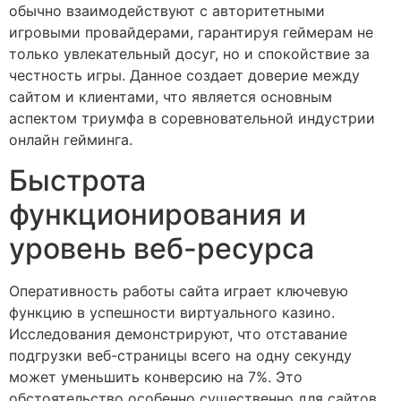
обычно взаимодействуют с авторитетными
игровыми провайдерами, гарантируя геймерам не
только увлекательный досуг, но и спокойствие за
честность игры. Данное создает доверие между
сайтом и клиентами, что является основным
аспектом триумфа в соревновательной индустрии
онлайн гейминга.
Быстрота
функционирования и
уровень веб-ресурса
Оперативность работы сайта играет ключевую
функцию в успешности виртуального казино.
Исследования демонстрируют, что отставание
подгрузки веб-страницы всего на одну секунду
может уменьшить конверсию на 7%. Это
обстоятельство особенно существенно для сайтов,