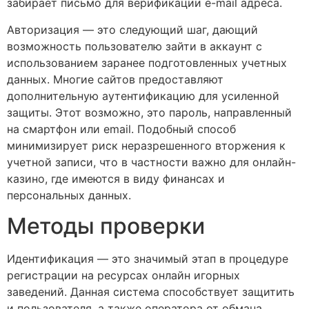
забирает письмо для верификации e-mail адреса.
Авторизация — это следующий шаг, дающий
возможность пользователю зайти в аккаунт с
использованием заранее подготовленных учетных
данных. Многие сайтов предоставляют
дополнительную аутентификацию для усиленной
защиты. Этот возможно, это пароль, направленный
на смартфон или email. Подобный способ
минимизирует риск неразрешенного вторжения к
учетной записи, что в частности важно для онлайн-
казино, где имеются в виду финансах и
персональных данных.
Методы проверки
Идентификация — это значимый этап в процедуре
регистрации на ресурсах онлайн игорных
заведений. Данная система способствует защитить
и пользователя, а также оператора от обмана.