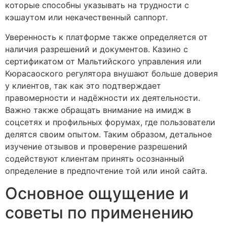
которые способны указывать на трудности с
кэшаутом или некачественный саппорт.
Уверенность к платформе также определяется от
наличия разрешений и документов. Казино с
сертификатом от Мальтийского управления или
Кюрасаоского регулятора внушают больше доверия
у клиентов, так как это подтверждает
правомерности и надёжности их деятельности.
Важно также обращать внимание на имидж в
соцсетях и профильных форумах, где пользователи
делятся своим опытом. Таким образом, детальное
изучение отзывов и проверение разрешений
содействуют клиентам принять осознанный
определение в предпочтение той или иной сайта.
Основное ощущение и
советы по применению