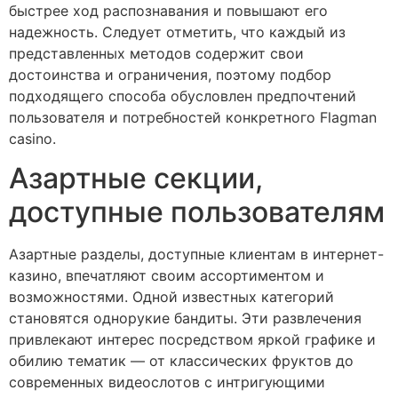
быстрее ход распознавания и повышают его
надежность. Следует отметить, что каждый из
представленных методов содержит свои
достоинства и ограничения, поэтому подбор
подходящего способа обусловлен предпочтений
пользователя и потребностей конкретного Flagman
casino.
Азартные секции,
доступные пользователям
Азартные разделы, доступные клиентам в интернет-
казино, впечатляют своим ассортиментом и
возможностями. Одной известных категорий
становятся однорукие бандиты. Эти развлечения
привлекают интерес посредством яркой графике и
обилию тематик — от классических фруктов до
современных видеослотов с интригующими