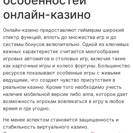
особенностей
онлайн-казино
Онлайн-казино предоставляют геймерам широкий
спектр функций, вплоть до множества игр и до
системы бонусов включительно. Одной из ключевых
важных характеристик считается многообразие
игровых автоматов и столовых игр, включая такие
как карточные игры и колесо фортуны. Большинство
ресурсов показывают особенные игры с живыми
ведущими, что создает чувство присутствия в
реальном казино. Кроме того необходимо учесть
наличие мобильной версии либо аппа, которое дает
возможность игрокам вовлекаться в игру в любое
время и где угодно.
Не менее аспектом становится защищенность и
стабильность виртуального казино.