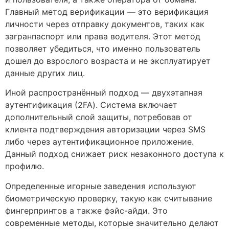
Главный метод верификации — это верификация
личности через отправку документов, таких как
загранпаспорт или права водителя. Этот метод
позволяет убедиться, что именно пользователь
дошел до взрослого возраста и не эксплуатирует
данные других лиц.
Иной распространённый подход — двухэтапная
аутентификация (2FA). Система включает
дополнительный слой защиты, потребовав от
клиента подтверждения авторизации через SMS
либо через аутентификационное приложение.
Данный подход снижает риск незаконного доступа к
профилю.
Определенные игорные заведения используют
биометрическую проверку, такую как считывание
фингерпринтов а также фэйс-айди. Это
современные методы, которые значительно делают