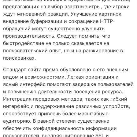
предлагающих на выбор азартные игры, где игроки
ждут мгновенной реакции. Улучшение картинок,
внедрение буферизации и сокращение HTTP-
обращений могут существенно улучшить
производительность. Следует помнить, что
быстродействие не только сказывается на
пользовательский опыт, но и на ранжирование в
поисковиках.
Стандарт сайта прямо обусловлено с его внешним
видом и возможностями. Легкая ориентация и
ясный интерфейс помогают задержке пользователей
и повышению длительности посещения ресурса.
Интеграция передовых методов, таких как гибкий
интерфейс и поддерживание различных устройств,
способствует привлечь более масштабную
аудиторию. В равной степени существенно
обеспечить конфиденциальность информации
пользователей, внедряя шифрование SSL и