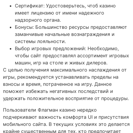
Сертификат: Удостоверьтесь, чтоб казино
имеет лицензию от имени надежного
надзорного органа.
Бонусы: Большинство ресурсы предоставляют
заманчивые начальные вознаграждения и
системы лояльности.
Выбор игровых предложений: Необходимо,
чтобы сайт предоставлял ассортимент игровых
машин, игр на столе и живых дилеров.
С целью получения максимального наслаждения от
игры, рекомендуется устанавливать пределы на
взносы и время, потраченное на игру. Данное
поможет избежать негативных последствий и
удержать положительное восприятие от процедуры.
Пользователи Флагман казино нередко
подчеркивают важность комфорта UI и присутствия
мобильного сайта. В текущих условиях это делается
крайне существенным для тех, кто предпочитает