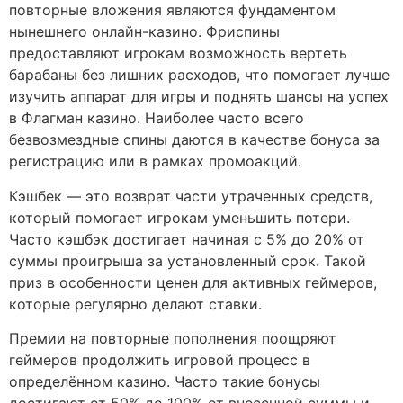
повторные вложения являются фундаментом
нынешнего онлайн-казино. Фриспины
предоставляют игрокам возможность вертеть
барабаны без лишних расходов, что помогает лучше
изучить аппарат для игры и поднять шансы на успех
в Флагман казино. Наиболее часто всего
безвозмездные спины даются в качестве бонуса за
регистрацию или в рамках промоакций.
Кэшбек — это возврат части утраченных средств,
который помогает игрокам уменьшить потери.
Часто кэшбэк достигает начиная с 5% до 20% от
суммы проигрыша за установленный срок. Такой
приз в особенности ценен для активных геймеров,
которые регулярно делают ставки.
Премии на повторные пополнения поощряют
геймеров продолжить игровой процесс в
определённом казино. Часто такие бонусы
достигают от 50% до 100% от внесенной суммы и