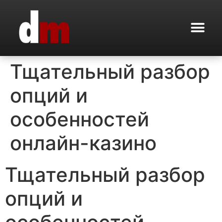
Тщательный разбор
опций и
особенностей
онлайн-казино
Тщательный разбор
опций и