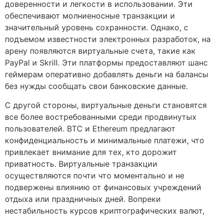
доверенности и легкости в использовании. Эти
обеспечивают молниеносные транзакции и
значительный уровень сохранности. Однако, с
подъемом известности электронных разработок, на
арену появляются виртуальные счета, такие как
PayPal и Skrill. Эти платформы предоставляют шанс
геймерам оперативно добавлять деньги на балансы
без нужды сообщать свои банковские данные.
С другой стороны, виртуальные деньги становятся
все более востребованными среди продвинутых
пользователей. BTC и Ethereum предлагают
конфиденциальность и минимальные платежи, что
привлекает внимание для тех, кто дорожит
приватность. Виртуальные транзакции
осуществляются почти что моментально и не
подвержены влиянию от финансовых учреждений
отдыха или праздничных дней. Вопреки
нестабильность курсов криптографических валют,