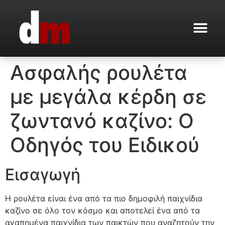
Ασφαλής ρουλέτα
με μεγάλα κέρδη σε
ζωντανό καζίνο: Ο
Οδηγός του Ειδικού
Εισαγωγή
Η ρουλέτα είναι ένα από τα πιο δημοφιλή παιχνίδια
καζίνο σε όλο τον κόσμο και αποτελεί ένα από τα
αγαπημένα παιχνίδια των παικτών που αναζητούν την