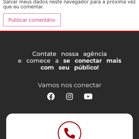
Salvar meus dados neste navegador para a próxima vez
que eu comentar.
Contate nossa agência
e comece a
se conectar mais
com seu público!
Vamos nos conectar