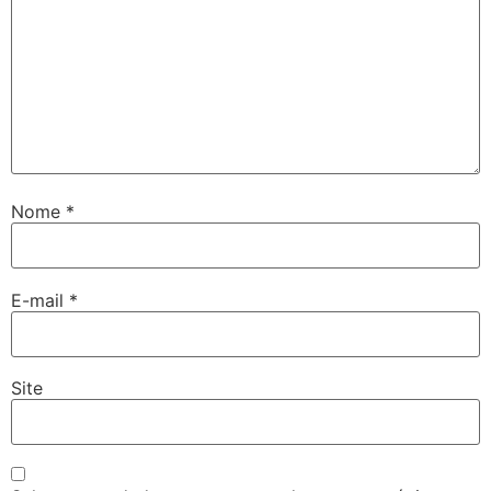
Nome
*
E-mail
*
Site