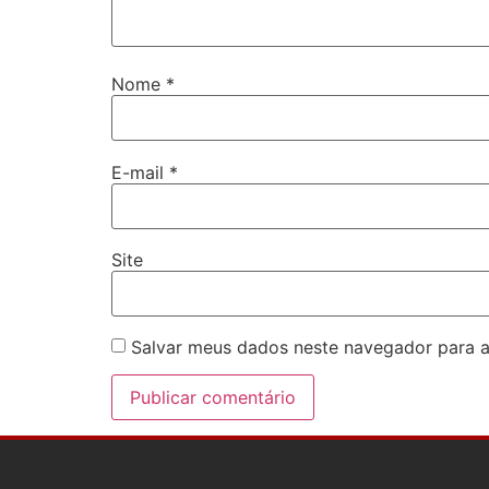
Nome
*
E-mail
*
Site
Salvar meus dados neste navegador para a