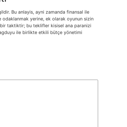
ildir. Bu anlayis, ayni zamanda finansal ile
e odaklanmak yerine, ek olarak oyunun sizin
r taktiktir; bu teklifler kisisel ana paranizi
gduyu ile birlikte etkili bütçe yönetimi