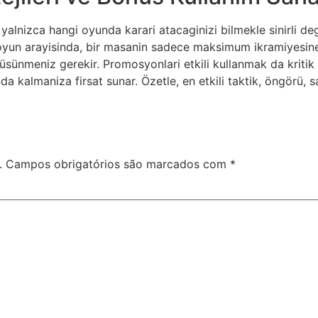
 yalnizca hangi oyunda karari atacaginizi bilmekle sinirli deg
 oyun arayisinda, bir masanin sadece maksimum ikramiyesin
üsünmeniz gerekir. Promosyonlari etkili kullanmak da kritik bi
kalmaniza firsat sunar. Özetle, en etkili taktik, öngörü, sa
.
Campos obrigatórios são marcados com
*