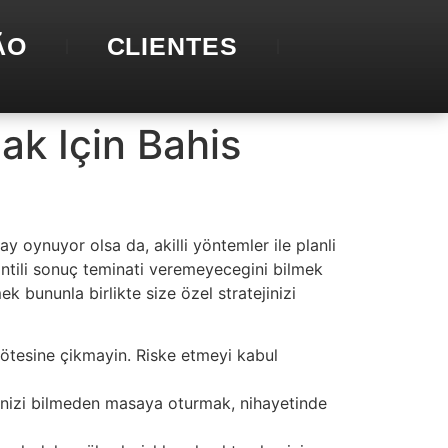
ÃO
CLIENTES
k Için Bahis
y oynuyor olsa da, akilli yöntemler ile planli
rantili sonuç teminati veremeyecegini bilmek
k bununla birlikte size özel stratejinizi
n ötesine çikmayin. Riske etmeyi kabul
iginizi bilmeden masaya oturmak, nihayetinde