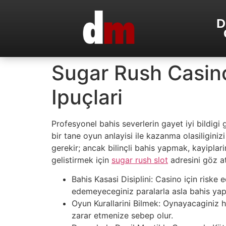
D
Sugar Rush Casino
Ipuçlari
Profesyonel bahis severlerin gayet iyi bildigi
bir tane oyun anlayisi ile kazanma olasiligini
gerekir; ancak bilinçli bahis yapmak, kayiplari
gelistirmek için
sugar rush slot
adresini göz ata
Bahis Kasasi Disiplini: Casino için riske
edemeyeceginiz paralarla asla bahis ya
Oyun Kurallarini Bilmek: Oynayacaginiz h
zarar etmenize sebep olur.