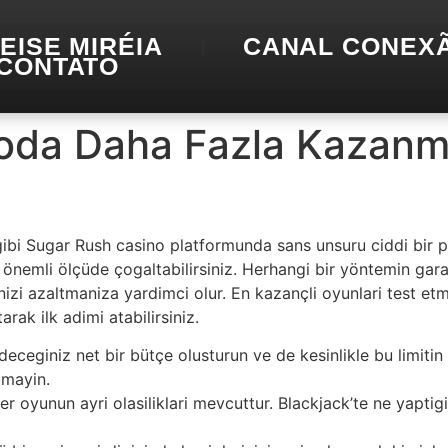
EISE MIRÉIA
CANAL CONEX
CONTATO
da Daha Fazla Kazanma
 gibi Sugar Rush casino platformunda sans unsuru ciddi bir pa
zi önemli ölçüde çogaltabilirsiniz. Herhangi bir yöntemin ga
nizi azaltmaniza yardimci olur. En kazançli oyunlari test etme
rak ilk adimi atabilirsiniz.
 edeceginiz net bir bütçe olusturun ve de kesinlikle bu limiti
pmayin.
er oyunun ayri olasiliklari mevcuttur. Blackjack’te ne yapt