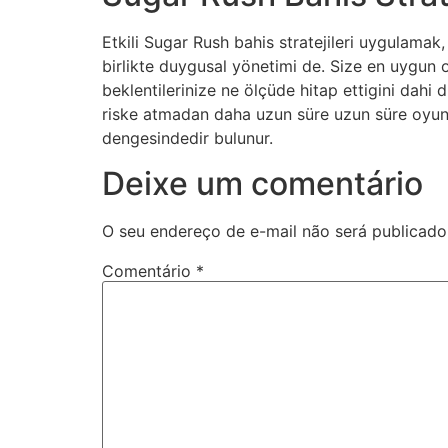
Etkili Sugar Rush bahis stratejileri uygulamak,
birlikte duygusal yönetimi de. Size en uygun
beklentilerinize ne ölçüde hitap ettigini dahi d
riske atmadan daha uzun süre uzun süre oyunda 
dengesindedir bulunur.
Deixe um comentário
O seu endereço de e-mail não será publicado
Comentário
*