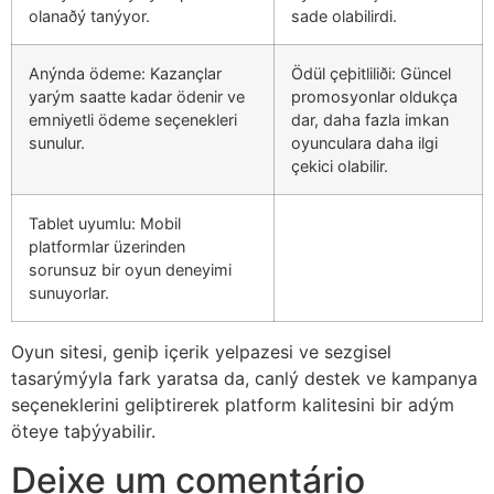
olanaðý tanýyor.
sade olabilirdi.
Anýnda ödeme: Kazançlar
Ödül çeþitliliði: Güncel
yarým saatte kadar ödenir ve
promosyonlar oldukça
emniyetli ödeme seçenekleri
dar, daha fazla imkan
sunulur.
oyunculara daha ilgi
çekici olabilir.
Tablet uyumlu: Mobil
platformlar üzerinden
sorunsuz bir oyun deneyimi
sunuyorlar.
Oyun sitesi, geniþ içerik yelpazesi ve sezgisel
tasarýmýyla fark yaratsa da, canlý destek ve kampanya
seçeneklerini geliþtirerek platform kalitesini bir adým
öteye taþýyabilir.
Deixe um comentário