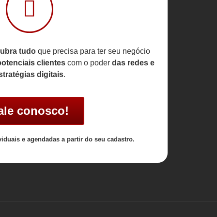
ubra tudo
que precisa para ter seu negócio
otenciais clientes
com o poder
das redes e
stratégias digitais
.
ale conosco!
viduais e agendadas a partir do seu cadastro.