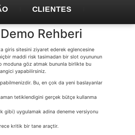
ÃO
CLIENTES
t Demo Rehberi
giris sitesini ziyaret ederek eglencesine
hiçbir maddi risk tasimadan bir slot oyununun
emo moduna göz atmak bununla birlikte bu
ngici yapabilirsiniz.
apabilmenizdir. Bu, en çok da yeni baslayanlar
 zaman tetiklendigini gerçek bütçe kullanma
irmak gibi) uygulamak adina deneme versiyonu
ce kritik bir tane araçtir.