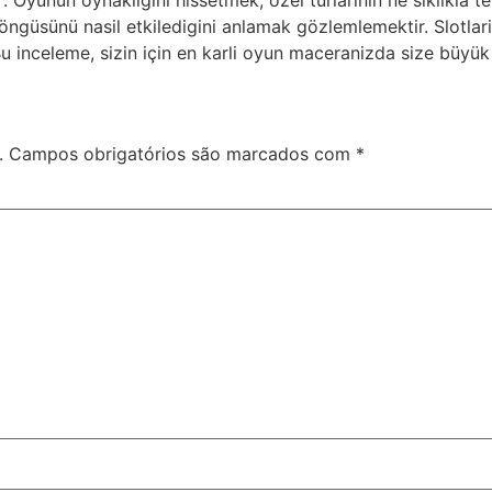
öngüsünü nasil etkiledigini anlamak gözlemlemektir. Slotlari
 inceleme, sizin için en karli oyun maceranizda size büyük 
.
Campos obrigatórios são marcados com
*