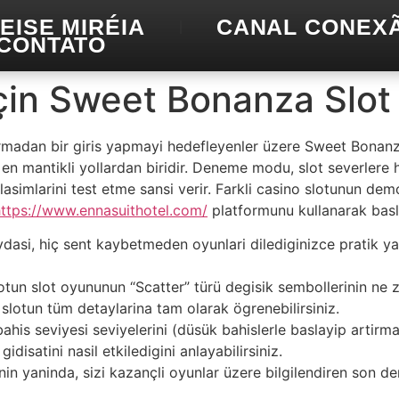
EISE MIRÉIA
CANAL CONEX
CONTATO
Için Sweet Bonanza Slo
rmadan bir giris yapmayi hedefleyenler üzere Sweet Bonanza 
 en mantikli yollardan biridir. Deneme modu, slot severlere 
lasimlarini test etme sansi verir. Farkli casino slotunun d
https://www.ennasuithotel.com/
platformunu kullanarak basla
ydasi, hiç sent kaybetmeden oyunlari dilediginizce pratik y
lotun slot oyununun “Scatter” türü degisik sembollerinin ne
slotun tüm detaylarina tam olarak ögrenebilirsiniz.
i bahis seviyesi seviyelerini (düsük bahislerle baslayip art
disatini nasil etkiledigini anlayabilirsiniz.
n yaninda, sizi kazançli oyunlar üzere bilgilendiren son dere